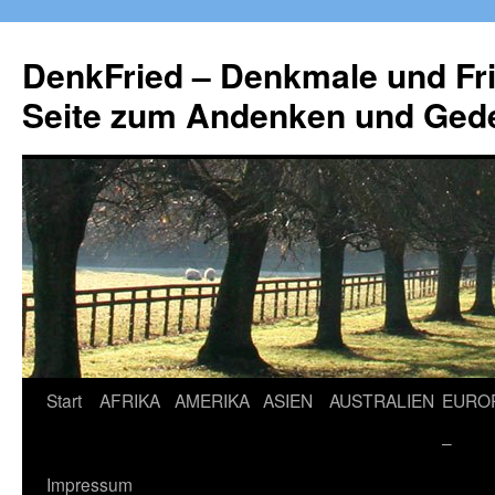
Zum
Inhalt
DenkFried – Denkmale und Fri
springen
Seite zum Andenken und Ged
Start
AFRIKA
AMERIKA
ASIEN
AUSTRALIEN
EURO
–
Impressum