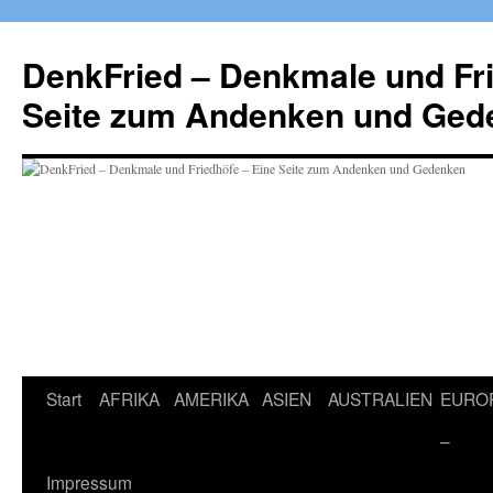
Zum
Inhalt
DenkFried – Denkmale und Fri
springen
Seite zum Andenken und Ged
Start
AFRIKA
AMERIKA
ASIEN
AUSTRALIEN
EURO
–
Impressum