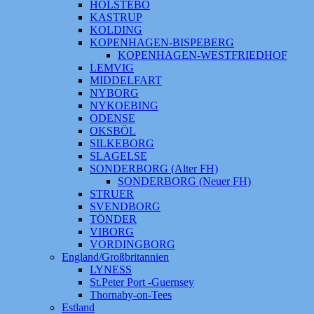
HOLSTEBO
KASTRUP
KOLDING
KOPENHAGEN-BISPEBERG
KOPENHAGEN-WESTFRIEDHOF
LEMVIG
MIDDELFART
NYBORG
NYKOEBING
ODENSE
OKSBÖL
SILKEBORG
SLAGELSE
SONDERBORG (Alter FH)
SONDERBORG (Neuer FH)
STRUER
SVENDBORG
TÖNDER
VIBORG
VORDINGBORG
England/Großbritannien
LYNESS
St.Peter Port -Guernsey
Thornaby-on-Tees
Estland