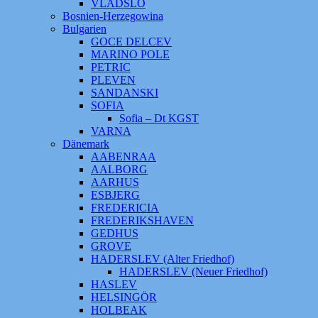
VLADSLO
Bosnien-Herzegowina
Bulgarien
GOCE DELCEV
MARINO POLE
PETRIC
PLEVEN
SANDANSKI
SOFIA
Sofia – Dt KGST
VARNA
Dänemark
AABENRAA
AALBORG
AARHUS
ESBJERG
FREDERICIA
FREDERIKSHAVEN
GEDHUS
GROVE
HADERSLEV (Alter Friedhof)
HADERSLEV (Neuer Friedhof)
HASLEV
HELSINGÖR
HOLBEAK