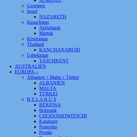
SUMGAIT
Georgien
Israel
NAZARETH
Kasachstan
Aktjubinsk
Martuk
Kirgisistan
Thailand
KANCHANABURI
Usbekistan
TASCHKENT
AUSTRALIEN
EUROPA –
Albanien + Malta + Türkei
ALBANIEN
MALTA
TÜRKEI
B E L A R U S
BERJOSA
Bobruisk
CHODOSSOWITSCHI
Karabany
Pomosha
Pronki