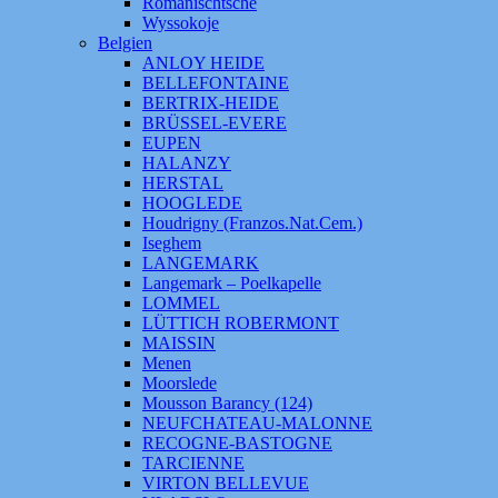
Romanischtsche
Wyssokoje
Belgien
ANLOY HEIDE
BELLEFONTAINE
BERTRIX-HEIDE
BRÜSSEL-EVERE
EUPEN
HALANZY
HERSTAL
HOOGLEDE
Houdrigny (Franzos.Nat.Cem.)
Iseghem
LANGEMARK
Langemark – Poelkapelle
LOMMEL
LÜTTICH ROBERMONT
MAISSIN
Menen
Moorslede
Mousson Barancy (124)
NEUFCHATEAU-MALONNE
RECOGNE-BASTOGNE
TARCIENNE
VIRTON BELLEVUE