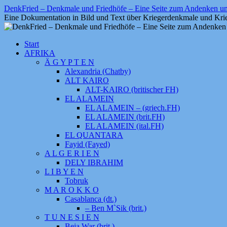
Zum
DenkFried – Denkmale und Friedhöfe – Eine Seite zum Andenken 
Inhalt
Eine Dokumentation in Bild und Text über Kriegerdenkmale und Krie
springen
Start
AFRIKA
Ä G Y P T E N
Alexandria (Chatby)
ALT KAIRO
ALT-KAIRO (britischer FH)
EL ALAMEIN
EL ALAMEIN – (griech.FH)
EL ALAMEIN (brit.FH)
EL ALAMEIN (ital.FH)
EL QUANTARA
Fayid (Fayed)
A L G E R I E N
DELY IBRAHIM
L I B Y E N
Tobruk
M A R O K K O
Casablanca (dt.)
– Ben M`Sik (brit.)
T U N E S I E N
Beja War (brit.)