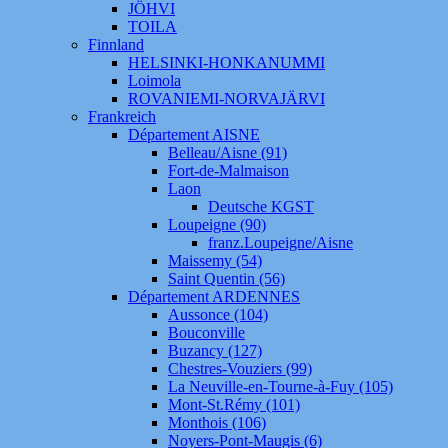
JÖHVI
TOILA
Finnland
HELSINKI-HONKANUMMI
Loimola
ROVANIEMI-NORVAJÄRVI
Frankreich
Département AISNE
Belleau/Aisne (91)
Fort-de-Malmaison
Laon
Deutsche KGST
Loupeigne (90)
franz.Loupeigne/Aisne
Maissemy (54)
Saint Quentin (56)
Département ARDENNES
Aussonce (104)
Bouconville
Buzancy (127)
Chestres-Vouziers (99)
La Neuville-en-Tourne-à-Fuy (105)
Mont-St.Rémy (101)
Monthois (106)
Noyers-Pont-Maugis (6)