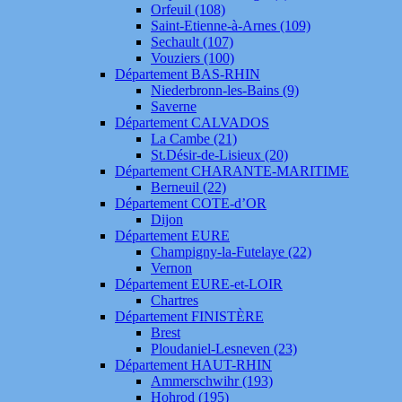
Orfeuil (108)
Saint-Etienne-à-Arnes (109)
Sechault (107)
Vouziers (100)
Département BAS-RHIN
Niederbronn-les-Bains (9)
Saverne
Département CALVADOS
La Cambe (21)
St.Désir-de-Lisieux (20)
Département CHARANTE-MARITIME
Berneuil (22)
Département COTE-d’OR
Dijon
Département EURE
Champigny-la-Futelaye (22)
Vernon
Département EURE-et-LOIR
Chartres
Département FINISTÈRE
Brest
Ploudaniel-Lesneven (23)
Département HAUT-RHIN
Ammerschwihr (193)
Hohrod (195)