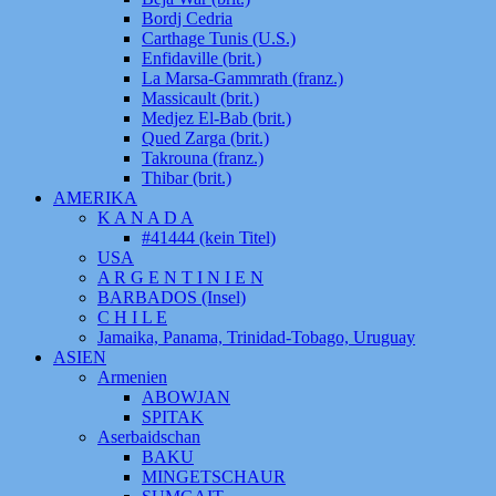
Bordj Cedria
Carthage Tunis (U.S.)
Enfidaville (brit.)
La Marsa-Gammrath (franz.)
Massicault (brit.)
Medjez El-Bab (brit.)
Qued Zarga (brit.)
Takrouna (franz.)
Thibar (brit.)
AMERIKA
K A N A D A
#41444 (kein Titel)
USA
A R G E N T I N I E N
BARBADOS (Insel)
C H I L E
Jamaika, Panama, Trinidad-Tobago, Uruguay
ASIEN
Armenien
ABOWJAN
SPITAK
Aserbaidschan
BAKU
MINGETSCHAUR