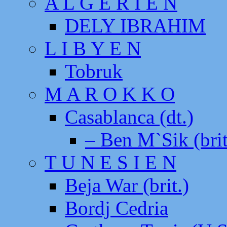
A L G E R I E N
DELY IBRAHIM
L I B Y E N
Tobruk
M A R O K K O
Casablanca (dt.)
– Ben M`Sik (brit
T U N E S I E N
Beja War (brit.)
Bordj Cedria