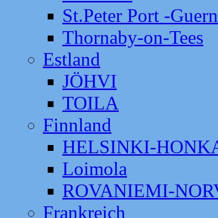
St.Peter Port -Guer
Thornaby-on-Tees
Estland
JÖHVI
TOILA
Finnland
HELSINKI-HON
Loimola
ROVANIEMI-NOR
Frankreich