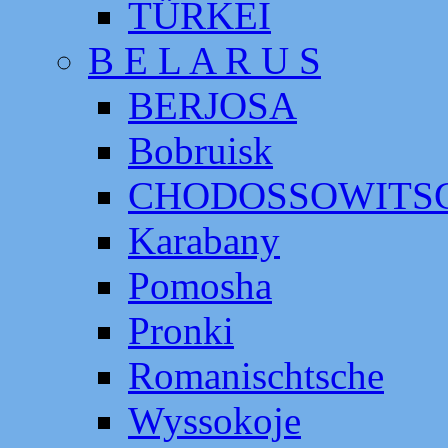
TÜRKEI
B E L A R U S
BERJOSA
Bobruisk
CHODOSSOWITS
Karabany
Pomosha
Pronki
Romanischtsche
Wyssokoje