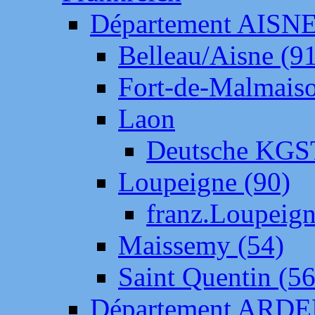
Département AISN
Belleau/Aisne (9
Fort-de-Malmais
Laon
Deutsche KGS
Loupeigne (90)
franz.Loupeig
Maissemy (54)
Saint Quentin (56
Département ARD