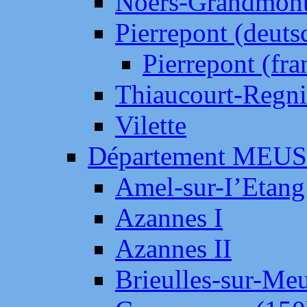
Noers-Grandmon
Pierrepont (deut
Pierrepont (fr
Thiaucourt-Regni
Vilette
Département MEU
Amel-sur-I’Etang
Azannes I
Azannes II
Brieulles-sur-Me