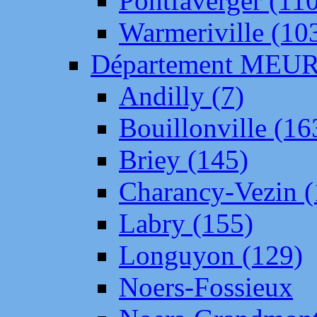
Pontfaverger (11
Warmeriville (10
Département ME
Andilly (7)
Bouillonville (16
Briey (145)
Charancy-Vezin (
Labry (155)
Longuyon (129)
Noers-Fossieux