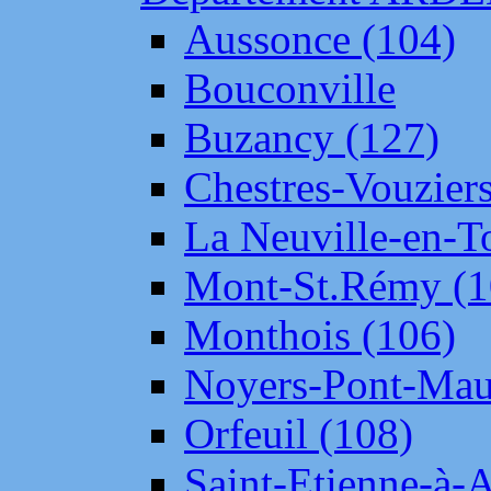
Aussonce (104)
Bouconville
Buzancy (127)
Chestres-Vouziers
La Neuville-en-T
Mont-St.Rémy (1
Monthois (106)
Noyers-Pont-Mau
Orfeuil (108)
Saint-Etienne-à-