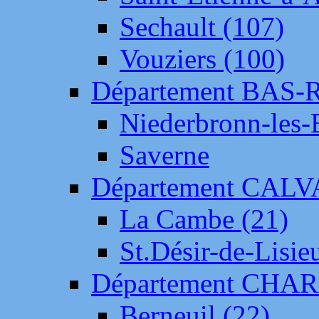
Sechault (107)
Vouziers (100)
Département BAS-
Niederbronn-les-
Saverne
Département CAL
La Cambe (21)
St.Désir-de-Lisie
Département CH
Berneuil (22)