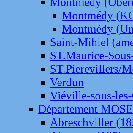
Montmédy (Ober
Montmédy (K
Montmédy (Un
Saint-Mihiel (am
ST.Maurice-Sous-
ST.Pierevillers/
Verdun
Viéville-sous-les
Département MOS
Abreschviller (18