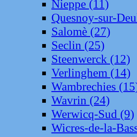
Nieppe (11)
Quesnoy-sur-Deul
Salomè (27)
Seclin (25)
Steenwerck (12)
Verlinghem (14)
Wambrechies (15
Wavrin (24)
Werwicq-Sud (9)
Wicres-de-la-Bass