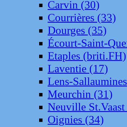
Carvin (30)
Courrières (33)
Dourges (35)
Écourt-Saint-Que
Etaples (briti.FH)
Laventie (17)
Lens-Sallaumine
Meurchin (31)
Neuville St.Vaas
Oignies (34)