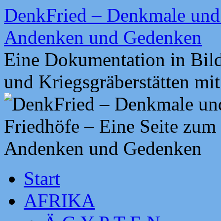
Zum
DenkFried – Denkmale und 
Inhalt
springen
Andenken und Gedenken
Eine Dokumentation in Bil
und Kriegsgräberstätten mi
Start
AFRIKA