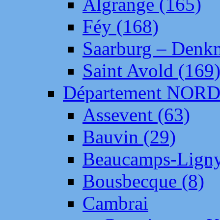
Algrange (165)
Féy (168)
Saarburg – Denk
Saint Avold (169
Département NOR
Assevent (63)
Bauvin (29)
Beaucamps-Ligny
Bousbecque (8)
Cambrai