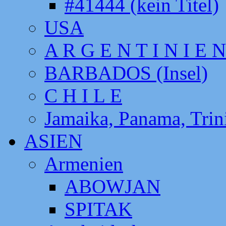
#41444 (kein Titel)
USA
A R G E N T I N I E N
BARBADOS (Insel)
C H I L E
Jamaika, Panama, Tri
ASIEN
Armenien
ABOWJAN
SPITAK