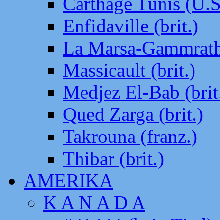
Carthage Tunis (U.S
Enfidaville (brit.)
La Marsa-Gammrath 
Massicault (brit.)
Medjez El-Bab (brit
Qued Zarga (brit.)
Takrouna (franz.)
Thibar (brit.)
AMERIKA
K A N A D A