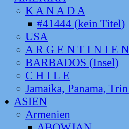
K A N A D A
#41444 (kein Titel)
USA
A R G E N T I N I E N
BARBADOS (Insel)
C H I L E
Jamaika, Panama, Tri
ASIEN
Armenien
ABOWJAN