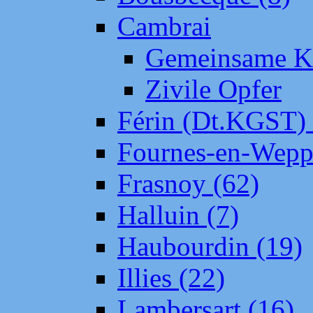
Cambrai
Gemeinsame Kr
Zivile Opfer
Férin (Dt.KGST)
Fournes-en-Wepp
Frasnoy (62)
Halluin (7)
Haubourdin (19)
Illies (22)
Lambersart (16)