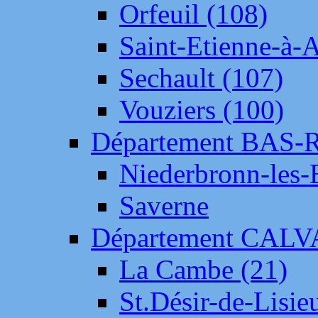
Orfeuil (108)
Saint-Etienne-à-
Sechault (107)
Vouziers (100)
Département BAS-
Niederbronn-les-
Saverne
Département CAL
La Cambe (21)
St.Désir-de-Lisie