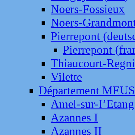
Noers-Fossieux
Noers-Grandmon
Pierrepont (deut
Pierrepont (fr
Thiaucourt-Regni
Vilette
Département MEU
Amel-sur-I’Etang
Azannes I
Azannes II