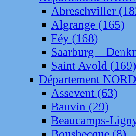
Abreschviller (18
Algrange (165)
Féy (168)
Saarburg – Denk
Saint Avold (169
Département NOR
Assevent (63)
Bauvin (29)
Beaucamps-Ligny
Bousbecque (8)