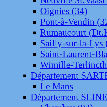
Neuville St.Vaas
Oignies (34)
Pont-à-Vendin (3
Rumaucourt (Dt
Sailly-sur-la-Lys 
Saint-Laurent-Bl
Wimille-Terlincth
Département SAR
Le Mans
Département SEIN