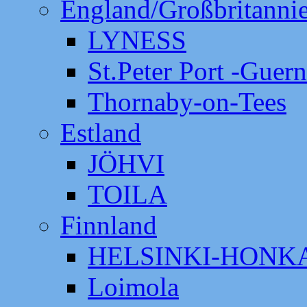
England/Großbritanni
LYNESS
St.Peter Port -Guer
Thornaby-on-Tees
Estland
JÖHVI
TOILA
Finnland
HELSINKI-HON
Loimola