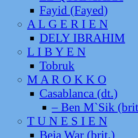
Fayid (Fayed)
A L G E R I E N
DELY IBRAHIM
L I B Y E N
Tobruk
M A R O K K O
Casablanca (dt.)
– Ben M`Sik (brit
T U N E S I E N
Beja War (brit.)