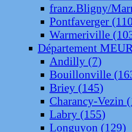
franz.Bligny/Mar
Pontfaverger (11
Warmeriville (10
Département ME
Andilly (7)
Bouillonville (16
Briey (145)
Charancy-Vezin (
Labry (155)
Longuyon (129)