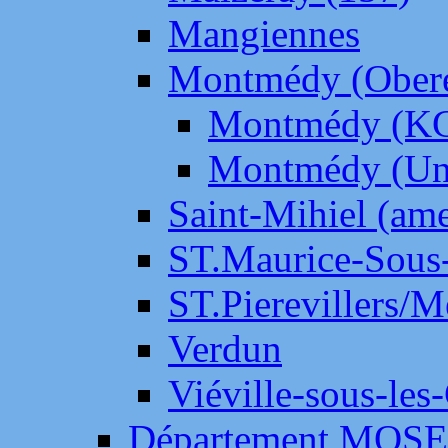
Mangiennes
Montmédy (Ober
Montmédy (K
Montmédy (Un
Saint-Mihiel (am
ST.Maurice-Sous-
ST.Pierevillers/
Verdun
Viéville-sous-les
Département MOS