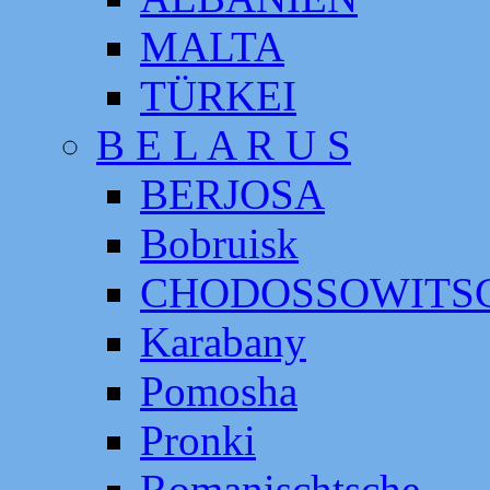
MALTA
TÜRKEI
B E L A R U S
BERJOSA
Bobruisk
CHODOSSOWITS
Karabany
Pomosha
Pronki
Romanischtsche