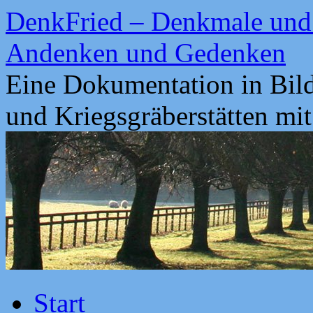
Zum
DenkFried – Denkmale und 
Inhalt
springen
Andenken und Gedenken
Eine Dokumentation in Bil
und Kriegsgräberstätten mi
Start