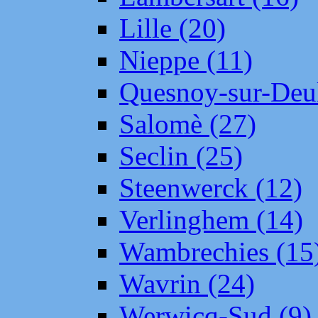
Lille (20)
Nieppe (11)
Quesnoy-sur-Deul
Salomè (27)
Seclin (25)
Steenwerck (12)
Verlinghem (14)
Wambrechies (15
Wavrin (24)
Werwicq-Sud (9)