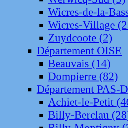
Wicres-de-la-Bass
Wicres-Village (2
Zuydcoote (2)
Département OISE
Beauvais (14)
Dompierre (82)
Département PAS-
Achiet-le-Petit (4
Billy-Berclau (28
Billy-Montigny (