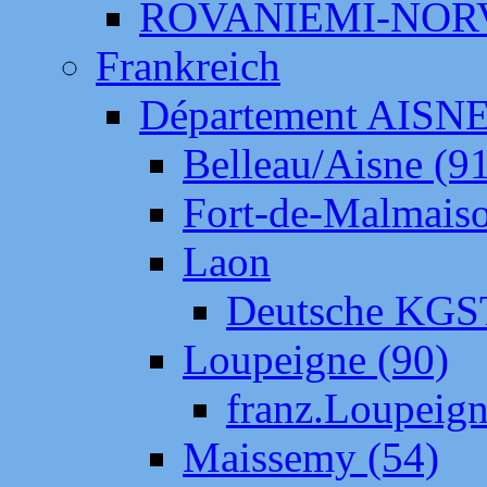
ROVANIEMI-NOR
Frankreich
Département AISN
Belleau/Aisne (9
Fort-de-Malmais
Laon
Deutsche KGS
Loupeigne (90)
franz.Loupeig
Maissemy (54)