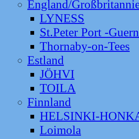
England/Großbritanni
LYNESS
St.Peter Port -Guer
Thornaby-on-Tees
Estland
JÖHVI
TOILA
Finnland
HELSINKI-HON
Loimola