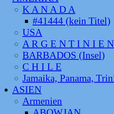
K A N A D A
#41444 (kein Titel)
USA
A R G E N T I N I E N
BARBADOS (Insel)
C H I L E
Jamaika, Panama, Tri
ASIEN
Armenien
ABOWJAN