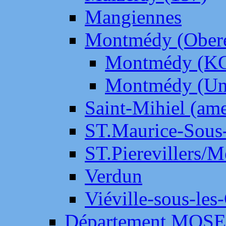
Mangiennes
Montmédy (Ober
Montmédy (K
Montmédy (Un
Saint-Mihiel (am
ST.Maurice-Sous-
ST.Pierevillers/
Verdun
Viéville-sous-les
Département MOS