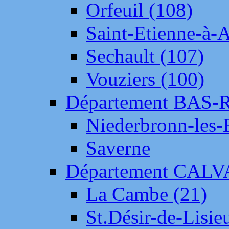
Orfeuil (108)
Saint-Etienne-à-
Sechault (107)
Vouziers (100)
Département BAS-
Niederbronn-les-
Saverne
Département CAL
La Cambe (21)
St.Désir-de-Lisie