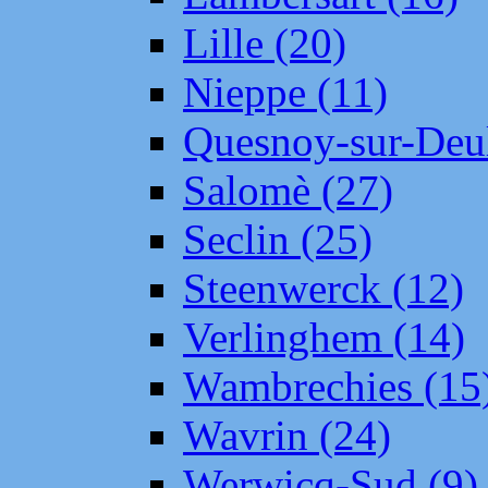
Lille (20)
Nieppe (11)
Quesnoy-sur-Deul
Salomè (27)
Seclin (25)
Steenwerck (12)
Verlinghem (14)
Wambrechies (15
Wavrin (24)
Werwicq-Sud (9)