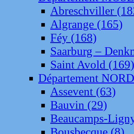
Abreschviller (18
Algrange (165)
Féy (168)
Saarburg – Denk
Saint Avold (169
Département NOR
Assevent (63)
Bauvin (29)
Beaucamps-Ligny
Bousbecque (8)