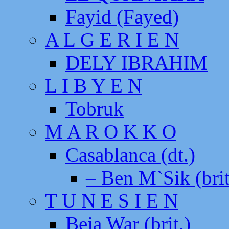
Fayid (Fayed)
A L G E R I E N
DELY IBRAHIM
L I B Y E N
Tobruk
M A R O K K O
Casablanca (dt.)
– Ben M`Sik (brit
T U N E S I E N
Beja War (brit.)