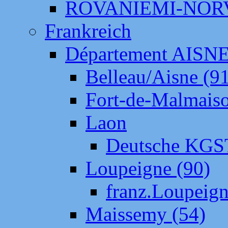
ROVANIEMI-NOR
Frankreich
Département AISN
Belleau/Aisne (9
Fort-de-Malmais
Laon
Deutsche KGS
Loupeigne (90)
franz.Loupeig
Maissemy (54)