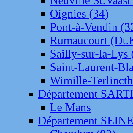
Neuville St.Vaas
Oignies (34)
Pont-à-Vendin (3
Rumaucourt (Dt
Sailly-sur-la-Lys 
Saint-Laurent-Bl
Wimille-Terlincth
Département SAR
Le Mans
Département SEIN