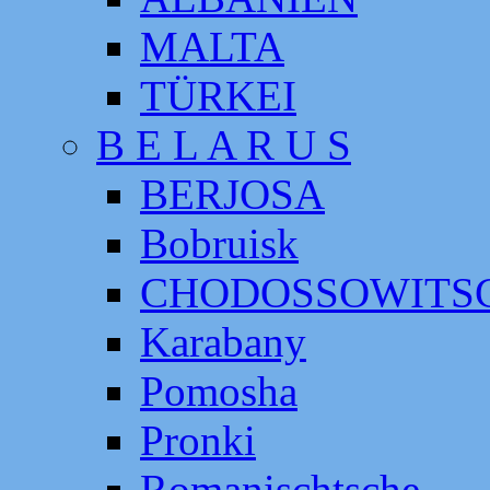
MALTA
TÜRKEI
B E L A R U S
BERJOSA
Bobruisk
CHODOSSOWITS
Karabany
Pomosha
Pronki
Romanischtsche