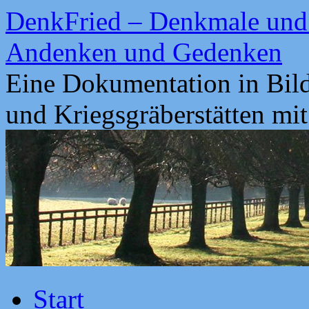
Zum
DenkFried – Denkmale und 
Inhalt
springen
Andenken und Gedenken
Eine Dokumentation in Bil
und Kriegsgräberstätten mi
Start