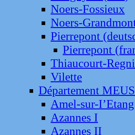
Noers-Fossieux
Noers-Grandmon
Pierrepont (deut
Pierrepont (fr
Thiaucourt-Regni
Vilette
Département MEU
Amel-sur-I’Etang
Azannes I
Azannes II