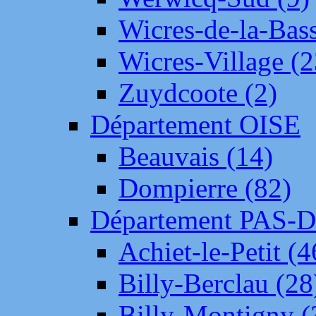
Wicres-de-la-Bass
Wicres-Village (2
Zuydcoote (2)
Département OISE
Beauvais (14)
Dompierre (82)
Département PAS-
Achiet-le-Petit (4
Billy-Berclau (28
Billy-Montigny (