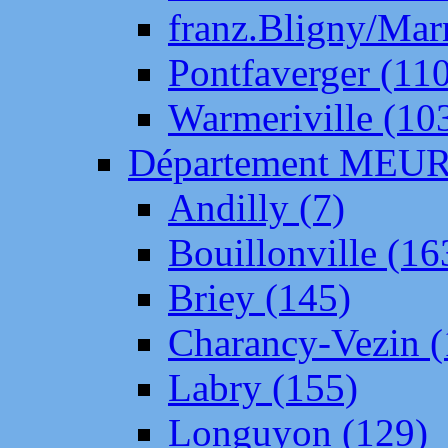
franz.Bligny/Mar
Pontfaverger (11
Warmeriville (10
Département ME
Andilly (7)
Bouillonville (16
Briey (145)
Charancy-Vezin (
Labry (155)
Longuyon (129)