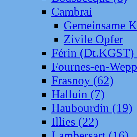
Cambrai
Gemeinsame Kr
Zivile Opfer
Férin (Dt.KGST)
Fournes-en-Wepp
Frasnoy (62)
Halluin (7)
Haubourdin (19)
Illies (22)
Lambersart (16)