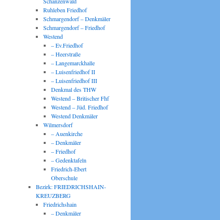
Schanzenwald
Ruhleben Friedhof
Schmargendorf – Denkmäler
Schmargendorf – Friedhof
Westend
– Ev.Friedhof
– Heerstraße
– Langemarckhalle
– Luisenfriedhof II
– Luisenfriedhof III
Denkmal des THW
Westend – Britischer Fhf
Westend – Jüd. Friedhof
Westend Denkmäler
Wilmersdorf
– Auenkirche
– Denkmäler
– Friedhof
– Gedenktafeln
Friedrich-Ebert
Oberschule
Bezirk: FRIEDRICHSHAIN-
KREUZBERG
Friedrichshain
– Denkmäler