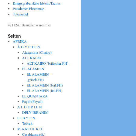
Kriegsgräberstätte Idstein/Taunus
Potsdamer Ehrenmale
Totenzettel
4211247
Besucher waren hier
Seiten
AFRIKA
Ä G Y P T E N
Alexandria (Chatby)
ALT KAIRO
ALT-KAIRO (britischer FH)
EL ALAMEIN
EL ALAMEIN –
(griech.FH)
EL ALAMEIN (brit.FH)
EL ALAMEIN (ital.FH)
EL QUANTARA
Fayid (Fayed)
A L G E R I E N
DELY IBRAHIM
L I B Y E N
Tobruk
M A R O K K O
Casablanca (dt.)