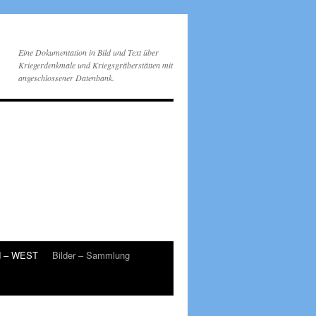
Eine Dokumentation in Bild und Text über
Kriegerdenkmale und Kriegsgräberstätten mit
angeschlossener Datenbank.
d – WEST
Bilder – Sammlung