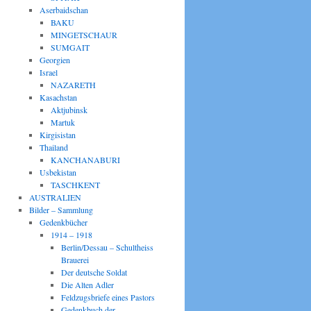
Aserbaidschan
BAKU
MINGETSCHAUR
SUMGAIT
Georgien
Israel
NAZARETH
Kasachstan
Aktjubinsk
Martuk
Kirgisistan
Thailand
KANCHANABURI
Usbekistan
TASCHKENT
AUSTRALIEN
Bilder – Sammlung
Gedenkbücher
1914 – 1918
Berlin/Dessau – Schultheiss
Brauerei
Der deutsche Soldat
Die Alten Adler
Feldzugsbriefe eines Pastors
Gedenkbuch der