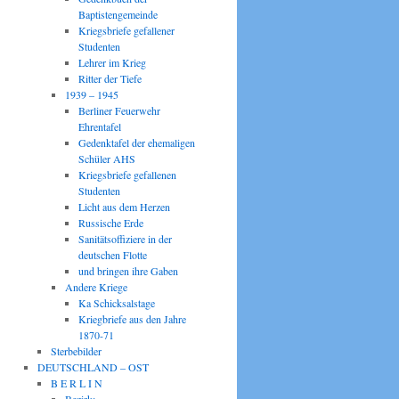
Baptistengemeinde
Kriegsbriefe gefallener
Studenten
Lehrer im Krieg
Ritter der Tiefe
1939 – 1945
Berliner Feuerwehr
Ehrentafel
Gedenktafel der ehemaligen
Schüler AHS
Kriegsbriefe gefallenen
Studenten
Licht aus dem Herzen
Russische Erde
Sanitätsoffiziere in der
deutschen Flotte
und bringen ihre Gaben
Andere Kriege
Ka Schicksalstage
Kriegbriefe aus den Jahre
1870-71
Sterbebilder
DEUTSCHLAND – OST
B E R L I N