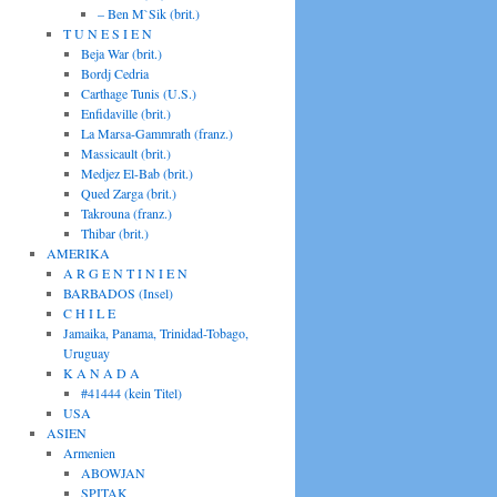
– Ben M`Sik (brit.)
T U N E S I E N
Beja War (brit.)
Bordj Cedria
Carthage Tunis (U.S.)
Enfidaville (brit.)
La Marsa-Gammrath (franz.)
Massicault (brit.)
Medjez El-Bab (brit.)
Qued Zarga (brit.)
Takrouna (franz.)
Thibar (brit.)
AMERIKA
A R G E N T I N I E N
BARBADOS (Insel)
C H I L E
Jamaika, Panama, Trinidad-Tobago,
Uruguay
K A N A D A
#41444 (kein Titel)
USA
ASIEN
Armenien
ABOWJAN
SPITAK