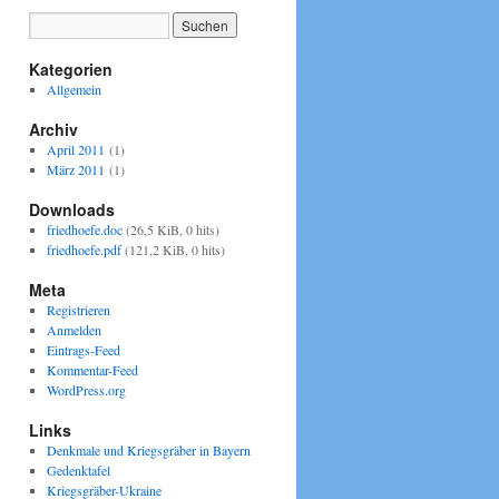
Kategorien
Allgemein
Archiv
April 2011
(1)
März 2011
(1)
Downloads
friedhoefe.doc
(26,5 KiB, 0 hits)
friedhoefe.pdf
(121,2 KiB, 0 hits)
Meta
Registrieren
Anmelden
Eintrags-Feed
Kommentar-Feed
WordPress.org
Links
Denkmale und Kriegsgräber in Bayern
Gedenktafel
Kriegsgräber-Ukraine