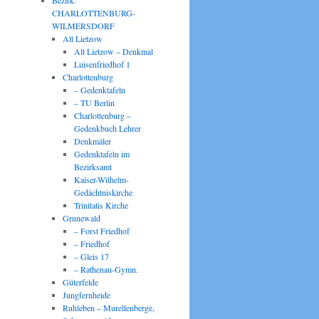
Bezirk:
CHARLOTTENBURG-
WILMERSDORF
Alt Lietzow
Alt Lietzow – Denkmal
Luisenfriedhof 1
Charlottenburg
– Gedenktafeln
– TU Berlin
Charlottenburg –
Gedenkbuch Lehrer
Denkmäler
Gedenktafeln im
Bezirksamt
Kaiser-Wilhelm-
Gedächtniskirche
Trinitatis Kirche
Grunewald
– Forst Friedhof
– Friedhof
– Gleis 17
– Rathenau-Gymn.
Güterfelde
Jungfernheide
Ruhleben – Murellenberge,