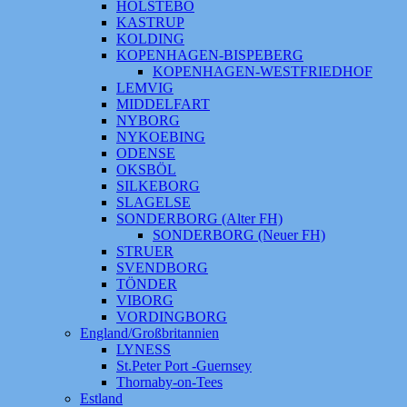
HOLSTEBO
KASTRUP
KOLDING
KOPENHAGEN-BISPEBERG
KOPENHAGEN-WESTFRIEDHOF
LEMVIG
MIDDELFART
NYBORG
NYKOEBING
ODENSE
OKSBÖL
SILKEBORG
SLAGELSE
SONDERBORG (Alter FH)
SONDERBORG (Neuer FH)
STRUER
SVENDBORG
TÖNDER
VIBORG
VORDINGBORG
England/Großbritannien
LYNESS
St.Peter Port -Guernsey
Thornaby-on-Tees
Estland