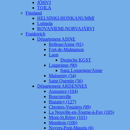
JÖHVI
TOILA
Finnland
HELSINKI-HONKANUMMI
Loimola
ROVANIEMI-NORVAJÄRVI
Frankreich
Département AISNE
Belleau/Aisne (91)
Fort-de-Malmaison
Laon
Deutsche KGST
Loupeigne (90)
franz.Loupeigne/Aisne
Maissemy (54)
Saint Quentin (56)
Département ARDENNES
Aussonce (104)
Bouconville
Buzancy (127)
Chestres-Vouziers (99)
La Neuville-en-Tourne-à-Fuy (105)
Mont-St.Rémy (101)
Monthois (106)
Noyers-Pont-Maugis (6)