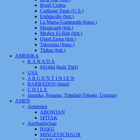
Bordj Cedria
Carthage Tunis (U.S.)
Enfidaville (brit.)
La Marsa-Gammrath (franz.)
Massicault (brit.)
Medjez El-Bab (brit.)
Qued Zarga (brit.)
Takrouna (franz.)
Thibar (brit.)
AMERIKA
K A N A D A
#41444 (kein Titel)
USA
A R G E N T I N I E N
BARBADOS (Insel)
C H I L E
Jamaika, Panama, Trinidad-Tobago, Uruguay
ASIEN
Armenien
ABOWJAN
SPITAK
Aserbaidschan
BAKU
MINGETSCHAUR