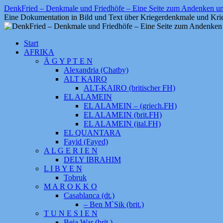
Zum
DenkFried – Denkmale und Friedhöfe – Eine Seite zum Andenken 
Inhalt
Eine Dokumentation in Bild und Text über Kriegerdenkmale und Krie
springen
Start
AFRIKA
Ä G Y P T E N
Alexandria (Chatby)
ALT KAIRO
ALT-KAIRO (britischer FH)
EL ALAMEIN
EL ALAMEIN – (griech.FH)
EL ALAMEIN (brit.FH)
EL ALAMEIN (ital.FH)
EL QUANTARA
Fayid (Fayed)
A L G E R I E N
DELY IBRAHIM
L I B Y E N
Tobruk
M A R O K K O
Casablanca (dt.)
– Ben M`Sik (brit.)
T U N E S I E N
Beja War (brit.)