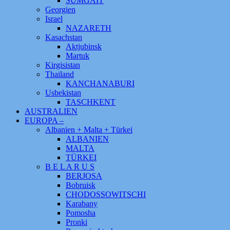
SUMGAIT
Georgien
Israel
NAZARETH
Kasachstan
Aktjubinsk
Martuk
Kirgisistan
Thailand
KANCHANABURI
Usbekistan
TASCHKENT
AUSTRALIEN
EUROPA –
Albanien + Malta + Türkei
ALBANIEN
MALTA
TÜRKEI
B E L A R U S
BERJOSA
Bobruisk
CHODOSSOWITSCHI
Karabany
Pomosha
Pronki