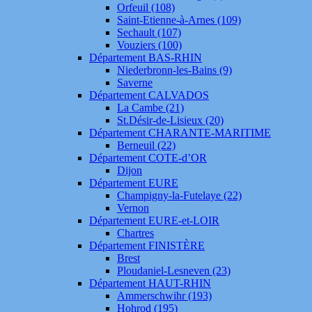
Orfeuil (108)
Saint-Etienne-à-Arnes (109)
Sechault (107)
Vouziers (100)
Département BAS-RHIN
Niederbronn-les-Bains (9)
Saverne
Département CALVADOS
La Cambe (21)
St.Désir-de-Lisieux (20)
Département CHARANTE-MARITIME
Berneuil (22)
Département COTE-d’OR
Dijon
Département EURE
Champigny-la-Futelaye (22)
Vernon
Département EURE-et-LOIR
Chartres
Département FINISTÈRE
Brest
Ploudaniel-Lesneven (23)
Département HAUT-RHIN
Ammerschwihr (193)
Hohrod (195)