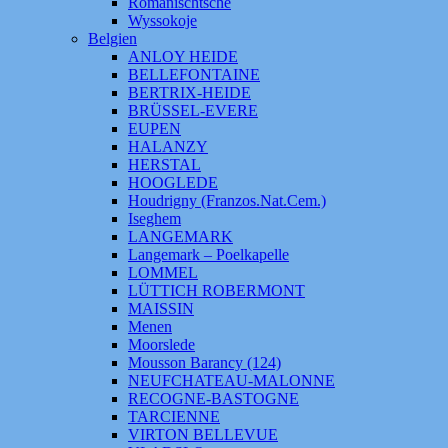
Romanischtsche
Wyssokoje
Belgien
ANLOY HEIDE
BELLEFONTAINE
BERTRIX-HEIDE
BRÜSSEL-EVERE
EUPEN
HALANZY
HERSTAL
HOOGLEDE
Houdrigny (Franzos.Nat.Cem.)
Iseghem
LANGEMARK
Langemark – Poelkapelle
LOMMEL
LÜTTICH ROBERMONT
MAISSIN
Menen
Moorslede
Mousson Barancy (124)
NEUFCHATEAU-MALONNE
RECOGNE-BASTOGNE
TARCIENNE
VIRTON BELLEVUE