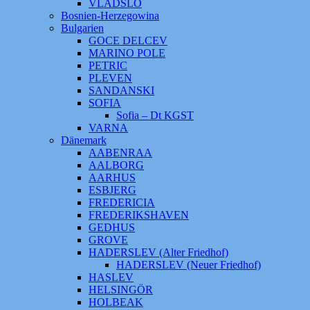
VLADSLO
Bosnien-Herzegowina
Bulgarien
GOCE DELCEV
MARINO POLE
PETRIC
PLEVEN
SANDANSKI
SOFIA
Sofia – Dt KGST
VARNA
Dänemark
AABENRAA
AALBORG
AARHUS
ESBJERG
FREDERICIA
FREDERIKSHAVEN
GEDHUS
GROVE
HADERSLEV (Alter Friedhof)
HADERSLEV (Neuer Friedhof)
HASLEV
HELSINGÖR
HOLBEAK