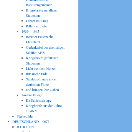
Baptistengemeinde
Kriegsbriefe gefallener
Studenten
Lehrer im Krieg
Ritter der Tiefe
1939 – 1945
Berliner Feuerwehr
Ehrentafel
Gedenktafel der ehemaligen
Schüler AHS
Kriegsbriefe gefallenen
Studenten
Licht aus dem Herzen
Russische Erde
Sanitätsoffiziere in der
deutschen Flotte
und bringen ihre Gaben
Andere Kriege
Ka Schicksalstage
Kriegbriefe aus den Jahre
1870-71
Sterbebilder
DEUTSCHLAND – OST
B E R L I N