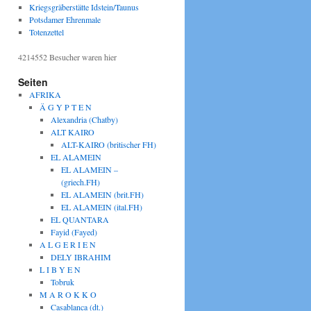
Kriegsgräberstätte Idstein/Taunus
Potsdamer Ehrenmale
Totenzettel
4214552
Besucher waren hier
Seiten
AFRIKA
Ä G Y P T E N
Alexandria (Chatby)
ALT KAIRO
ALT-KAIRO (britischer FH)
EL ALAMEIN
EL ALAMEIN –
(griech.FH)
EL ALAMEIN (brit.FH)
EL ALAMEIN (ital.FH)
EL QUANTARA
Fayid (Fayed)
A L G E R I E N
DELY IBRAHIM
L I B Y E N
Tobruk
M A R O K K O
Casablanca (dt.)