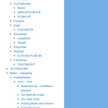
Aserbaidschan
BAKU
MINGETSCHAUR
SUMGAIT
Georgien
Israel
NAZARETH
Kasachstan
Aktjubinsk
Martuk
Kirgisistan
Thailand
KANCHANABURI
Usbekistan
TASCHKENT
AUSTRALIEN
Bilder – Sammlung
Gedenkbücher
1914 – 1918
Berlin/Dessau – Schultheiss
Brauerei
Der deutsche Soldat
Die Alten Adler
Feldzugsbriefe eines Pastors
Gedenkbuch der