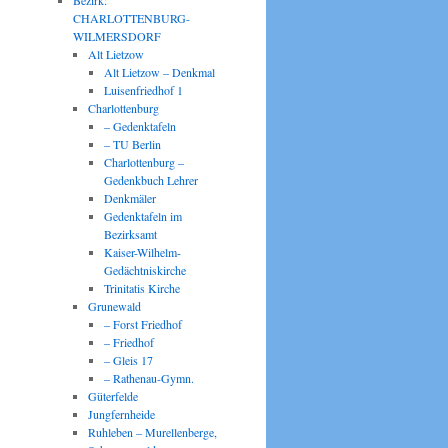
Bezirk:
CHARLOTTENBURG-
WILMERSDORF
Alt Lietzow
Alt Lietzow – Denkmal
Luisenfriedhof 1
Charlottenburg
– Gedenktafeln
– TU Berlin
Charlottenburg –
Gedenkbuch Lehrer
Denkmäler
Gedenktafeln im
Bezirksamt
Kaiser-Wilhelm-
Gedächtniskirche
Trinitatis Kirche
Grunewald
– Forst Friedhof
– Friedhof
– Gleis 17
– Rathenau-Gymn.
Güterfelde
Jungfernheide
Ruhleben – Murellenberge,