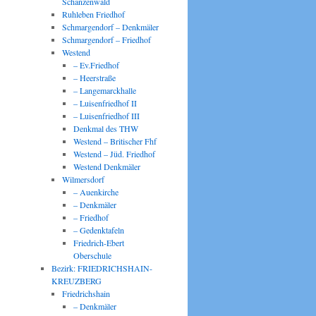
Schanzenwald
Ruhleben Friedhof
Schmargendorf – Denkmäler
Schmargendorf – Friedhof
Westend
– Ev.Friedhof
– Heerstraße
– Langemarckhalle
– Luisenfriedhof II
– Luisenfriedhof III
Denkmal des THW
Westend – Britischer Fhf
Westend – Jüd. Friedhof
Westend Denkmäler
Wilmersdorf
– Auenkirche
– Denkmäler
– Friedhof
– Gedenktafeln
Friedrich-Ebert
Oberschule
Bezirk: FRIEDRICHSHAIN-
KREUZBERG
Friedrichshain
– Denkmäler