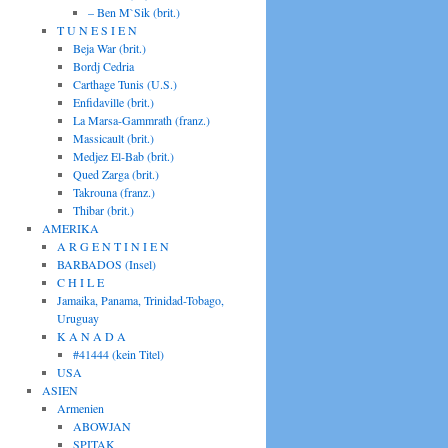
– Ben M`Sik (brit.)
T U N E S I E N
Beja War (brit.)
Bordj Cedria
Carthage Tunis (U.S.)
Enfidaville (brit.)
La Marsa-Gammrath (franz.)
Massicault (brit.)
Medjez El-Bab (brit.)
Qued Zarga (brit.)
Takrouna (franz.)
Thibar (brit.)
AMERIKA
A R G E N T I N I E N
BARBADOS (Insel)
C H I L E
Jamaika, Panama, Trinidad-Tobago,
Uruguay
K A N A D A
#41444 (kein Titel)
USA
ASIEN
Armenien
ABOWJAN
SPITAK