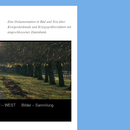
Eine Dokumentation in Bild und Text über
Kriegerdenkmale und Kriegsgräberstätten mit
angeschlossener Datenbank.
d – WEST
Bilder – Sammlung