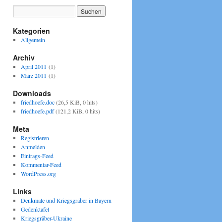
Kategorien
Allgemein
Archiv
April 2011
(1)
März 2011
(1)
Downloads
friedhoefe.doc
(26,5 KiB, 0 hits)
friedhoefe.pdf
(121,2 KiB, 0 hits)
Meta
Registrieren
Anmelden
Eintrags-Feed
Kommentar-Feed
WordPress.org
Links
Denkmale und Kriegsgräber in Bayern
Gedenktafel
Kriegsgräber-Ukraine