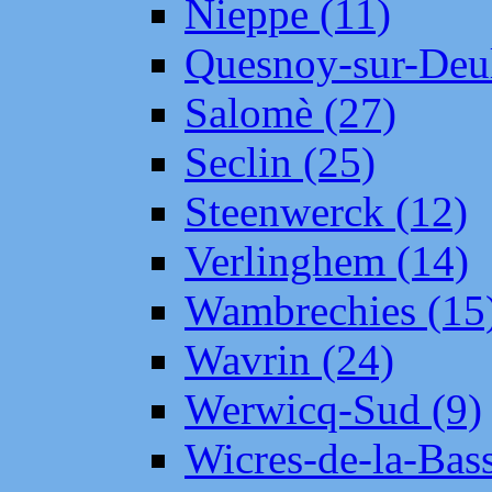
Nieppe (11)
Quesnoy-sur-Deul
Salomè (27)
Seclin (25)
Steenwerck (12)
Verlinghem (14)
Wambrechies (15
Wavrin (24)
Werwicq-Sud (9)
Wicres-de-la-Bass