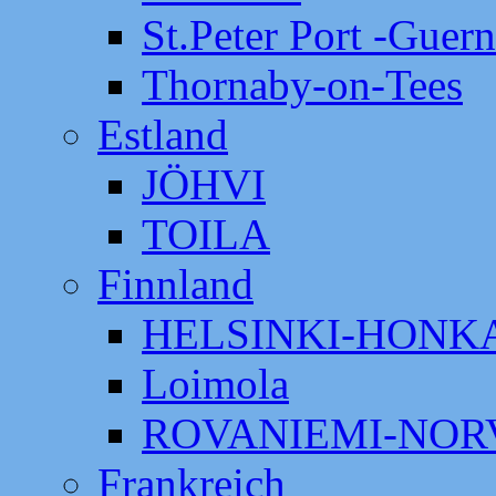
St.Peter Port -Guer
Thornaby-on-Tees
Estland
JÖHVI
TOILA
Finnland
HELSINKI-HON
Loimola
ROVANIEMI-NOR
Frankreich