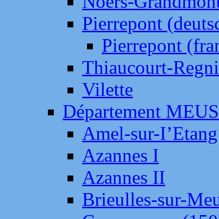
Noers-Grandmon
Pierrepont (deut
Pierrepont (fr
Thiaucourt-Regni
Vilette
Département MEU
Amel-sur-I’Etang
Azannes I
Azannes II
Brieulles-sur-Me