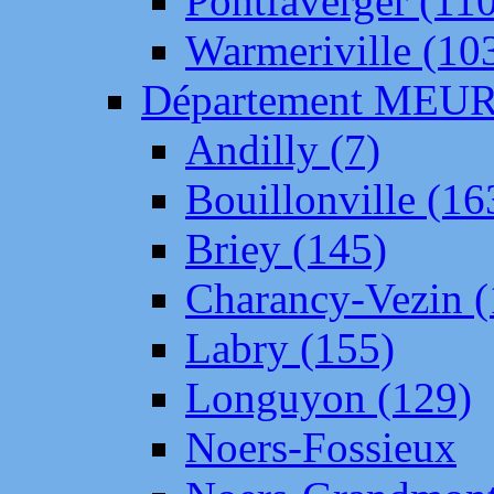
Pontfaverger (11
Warmeriville (10
Département ME
Andilly (7)
Bouillonville (16
Briey (145)
Charancy-Vezin (
Labry (155)
Longuyon (129)
Noers-Fossieux