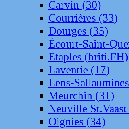
Carvin (30)
Courrières (33)
Dourges (35)
Écourt-Saint-Que
Etaples (briti.FH)
Laventie (17)
Lens-Sallaumine
Meurchin (31)
Neuville St.Vaas
Oignies (34)