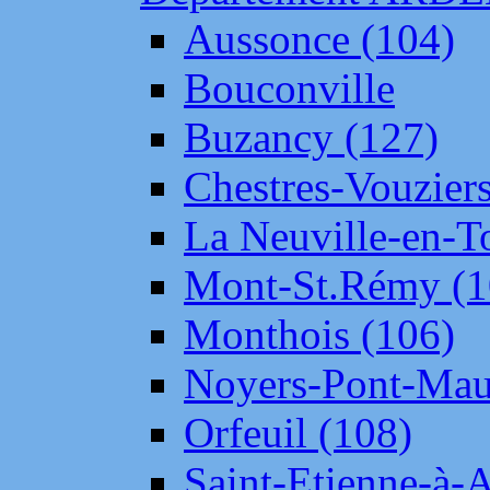
Aussonce (104)
Bouconville
Buzancy (127)
Chestres-Vouziers
La Neuville-en-T
Mont-St.Rémy (1
Monthois (106)
Noyers-Pont-Mau
Orfeuil (108)
Saint-Etienne-à-