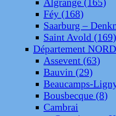
Algrange (165)
Féy (168)
Saarburg – Denk
Saint Avold (169
Département NOR
Assevent (63)
Bauvin (29)
Beaucamps-Ligny
Bousbecque (8)
Cambrai