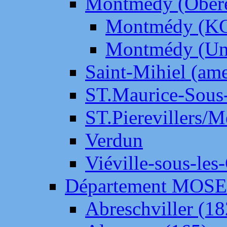
Montmédy (Ober
Montmédy (K
Montmédy (Un
Saint-Mihiel (am
ST.Maurice-Sous-
ST.Pierevillers/
Verdun
Viéville-sous-les
Département MOS
Abreschviller (18