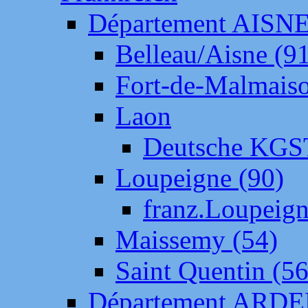
Département AISN
Belleau/Aisne (9
Fort-de-Malmais
Laon
Deutsche KGS
Loupeigne (90)
franz.Loupeig
Maissemy (54)
Saint Quentin (56
Département ARD