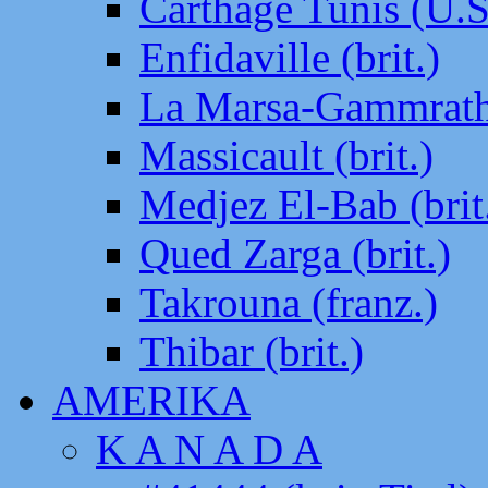
Carthage Tunis (U.S
Enfidaville (brit.)
La Marsa-Gammrath 
Massicault (brit.)
Medjez El-Bab (brit
Qued Zarga (brit.)
Takrouna (franz.)
Thibar (brit.)
AMERIKA
K A N A D A