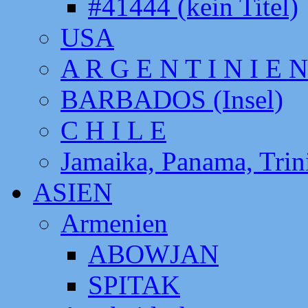
#41444 (kein Titel)
USA
A R G E N T I N I E N
BARBADOS (Insel)
C H I L E
Jamaika, Panama, Tri
ASIEN
Armenien
ABOWJAN
SPITAK