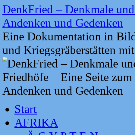
Zum
DenkFried – Denkmale und 
Inhalt
springen
Andenken und Gedenken
Eine Dokumentation in Bil
und Kriegsgräberstätten mi
Start
AFRIKA