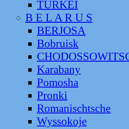
TÜRKEI
B E L A R U S
BERJOSA
Bobruisk
CHODOSSOWITS
Karabany
Pomosha
Pronki
Romanischtsche
Wyssokoje