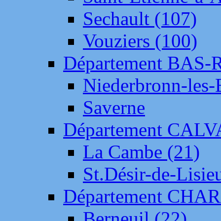
Sechault (107)
Vouziers (100)
Département BAS-
Niederbronn-les-
Saverne
Département CAL
La Cambe (21)
St.Désir-de-Lisie
Département CH
Berneuil (22)