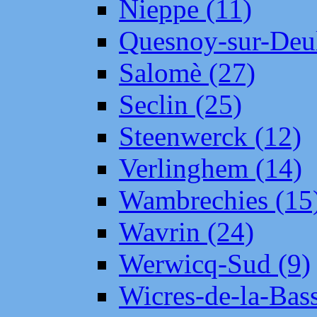
Nieppe (11)
Quesnoy-sur-Deul
Salomè (27)
Seclin (25)
Steenwerck (12)
Verlinghem (14)
Wambrechies (15
Wavrin (24)
Werwicq-Sud (9)
Wicres-de-la-Bass