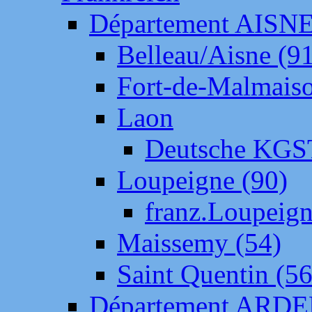
Département AISN
Belleau/Aisne (9
Fort-de-Malmais
Laon
Deutsche KGS
Loupeigne (90)
franz.Loupeig
Maissemy (54)
Saint Quentin (56
Département ARD