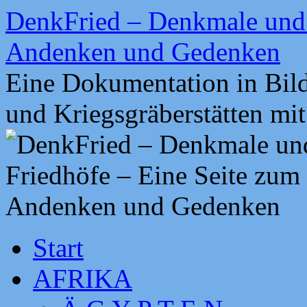
Zum
DenkFried – Denkmale und 
Inhalt
springen
Andenken und Gedenken
Eine Dokumentation in Bil
und Kriegsgräberstätten mi
Start
AFRIKA