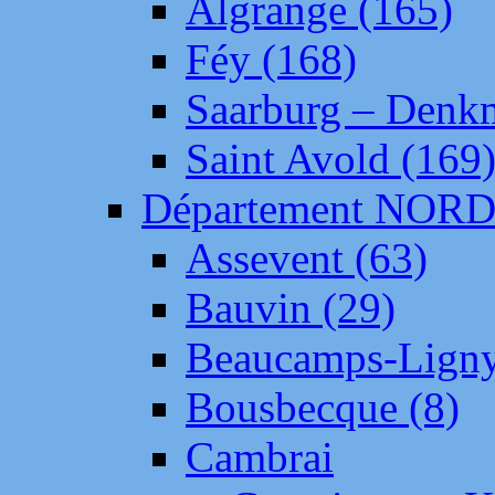
Algrange (165)
Féy (168)
Saarburg – Denk
Saint Avold (169
Département NOR
Assevent (63)
Bauvin (29)
Beaucamps-Ligny
Bousbecque (8)
Cambrai