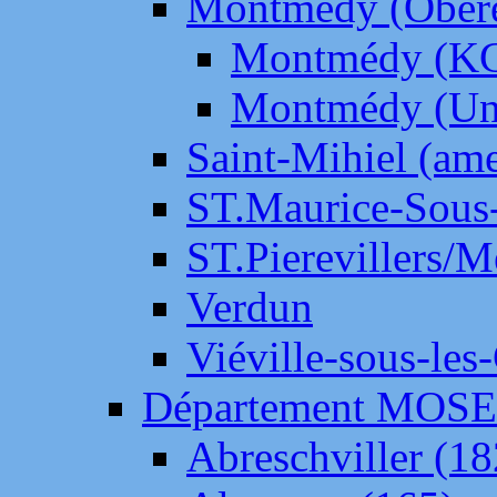
Montmédy (Ober
Montmédy (K
Montmédy (Un
Saint-Mihiel (am
ST.Maurice-Sous-
ST.Pierevillers/
Verdun
Viéville-sous-les
Département MOS
Abreschviller (18