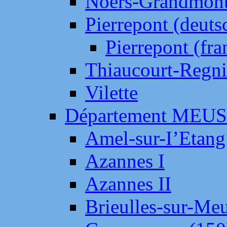
Noers-Grandmon
Pierrepont (deut
Pierrepont (fr
Thiaucourt-Regni
Vilette
Département MEU
Amel-sur-I’Etang
Azannes I
Azannes II
Brieulles-sur-Me