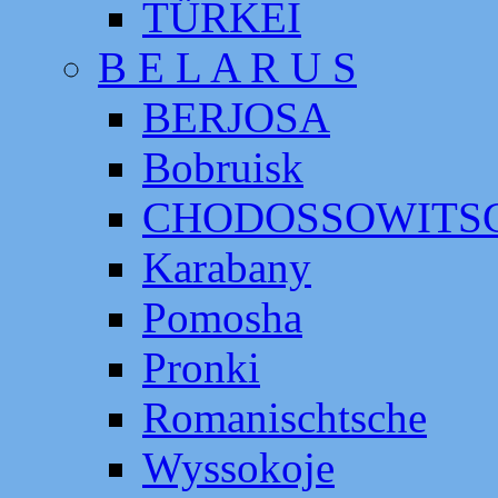
TÜRKEI
B E L A R U S
BERJOSA
Bobruisk
CHODOSSOWITS
Karabany
Pomosha
Pronki
Romanischtsche
Wyssokoje