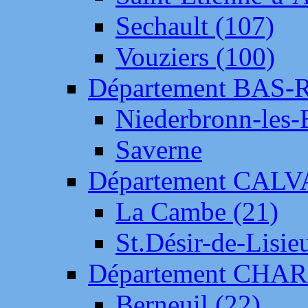
Sechault (107)
Vouziers (100)
Département BAS-
Niederbronn-les-
Saverne
Département CAL
La Cambe (21)
St.Désir-de-Lisie
Département CH
Berneuil (22)