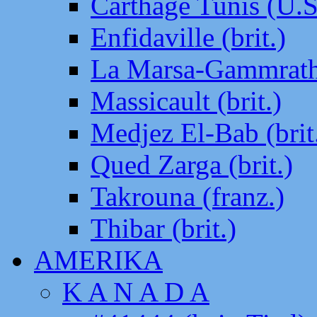
Carthage Tunis (U.S
Enfidaville (brit.)
La Marsa-Gammrath 
Massicault (brit.)
Medjez El-Bab (brit
Qued Zarga (brit.)
Takrouna (franz.)
Thibar (brit.)
AMERIKA
K A N A D A