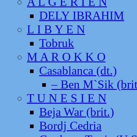
A L G E R I E N
DELY IBRAHIM
L I B Y E N
Tobruk
M A R O K K O
Casablanca (dt.)
– Ben M`Sik (brit
T U N E S I E N
Beja War (brit.)
Bordj Cedria