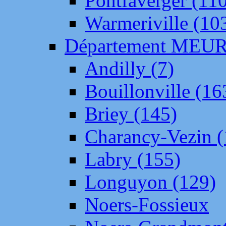
Pontfaverger (11
Warmeriville (10
Département ME
Andilly (7)
Bouillonville (16
Briey (145)
Charancy-Vezin (
Labry (155)
Longuyon (129)
Noers-Fossieux