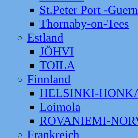
St.Peter Port -Guer
Thornaby-on-Tees
Estland
JÖHVI
TOILA
Finnland
HELSINKI-HON
Loimola
ROVANIEMI-NOR
Frankreich