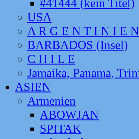
#41444 (kein Titel)
USA
A R G E N T I N I E N
BARBADOS (Insel)
C H I L E
Jamaika, Panama, Tri
ASIEN
Armenien
ABOWJAN
SPITAK