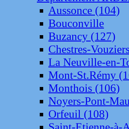
Aussonce (104)
Bouconville
Buzancy (127)
Chestres-Vouziers
La Neuville-en-T
Mont-St.Rémy (1
Monthois (106)
Noyers-Pont-Mau
Orfeuil (108)
Saint-Etienne-à-