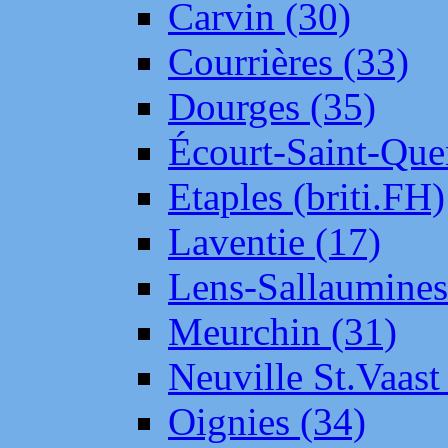
Carvin (30)
Courrières (33)
Dourges (35)
Écourt-Saint-Que
Etaples (briti.FH)
Laventie (17)
Lens-Sallaumine
Meurchin (31)
Neuville St.Vaas
Oignies (34)