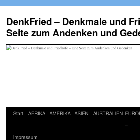
Zum
Inhalt
DenkFried – Denkmale und Fri
springen
Seite zum Andenken und Ged
Start
AFRIKA
AMERIKA
ASIEN
AUSTRALIEN
EURO
–
Impressum