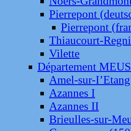
Noers-Grandmon
Pierrepont (deut
Pierrepont (fr
Thiaucourt-Regni
Vilette
Département MEU
Amel-sur-I’Etang
Azannes I
Azannes II
Brieulles-sur-Me