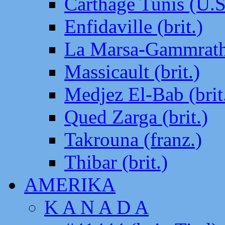
Carthage Tunis (U.S
Enfidaville (brit.)
La Marsa-Gammrath 
Massicault (brit.)
Medjez El-Bab (brit
Qued Zarga (brit.)
Takrouna (franz.)
Thibar (brit.)
AMERIKA
K A N A D A