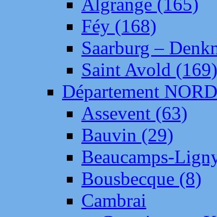
Algrange (165)
Féy (168)
Saarburg – Denk
Saint Avold (169
Département NOR
Assevent (63)
Bauvin (29)
Beaucamps-Ligny
Bousbecque (8)
Cambrai