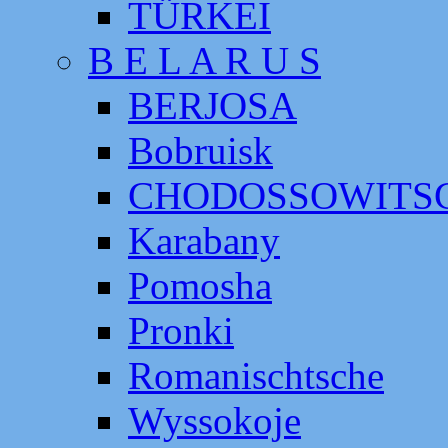
TÜRKEI
B E L A R U S
BERJOSA
Bobruisk
CHODOSSOWITS
Karabany
Pomosha
Pronki
Romanischtsche
Wyssokoje