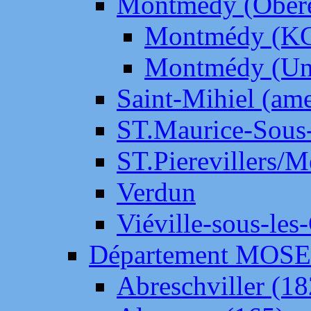
Montmédy (Ober
Montmédy (K
Montmédy (Un
Saint-Mihiel (am
ST.Maurice-Sous-
ST.Pierevillers/
Verdun
Viéville-sous-les
Département MOS
Abreschviller (18