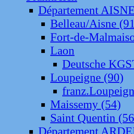
Département AISN
Belleau/Aisne (9
Fort-de-Malmais
Laon
Deutsche KGS
Loupeigne (90)
franz.Loupeig
Maissemy (54)
Saint Quentin (56
Département ARD