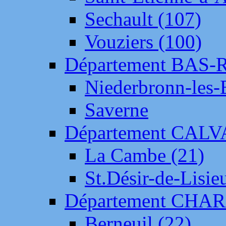
Sechault (107)
Vouziers (100)
Département BAS-
Niederbronn-les-
Saverne
Département CAL
La Cambe (21)
St.Désir-de-Lisie
Département CH
Berneuil (22)