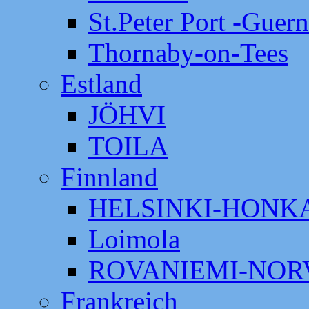
St.Peter Port -Guer
Thornaby-on-Tees
Estland
JÖHVI
TOILA
Finnland
HELSINKI-HON
Loimola
ROVANIEMI-NOR
Frankreich