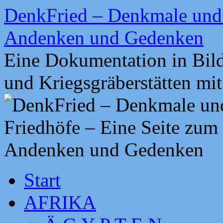
Zum
DenkFried – Denkmale und 
Inhalt
springen
Andenken und Gedenken
Eine Dokumentation in Bil
und Kriegsgräberstätten mi
Start
AFRIKA