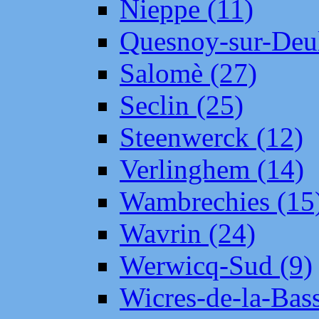
Nieppe (11)
Quesnoy-sur-Deul
Salomè (27)
Seclin (25)
Steenwerck (12)
Verlinghem (14)
Wambrechies (15
Wavrin (24)
Werwicq-Sud (9)
Wicres-de-la-Bass