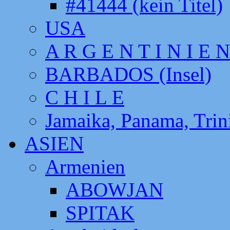
#41444 (kein Titel)
USA
A R G E N T I N I E N
BARBADOS (Insel)
C H I L E
Jamaika, Panama, Tri
ASIEN
Armenien
ABOWJAN
SPITAK