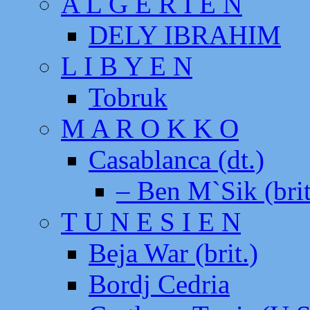
A L G E R I E N
DELY IBRAHIM
L I B Y E N
Tobruk
M A R O K K O
Casablanca (dt.)
– Ben M`Sik (brit
T U N E S I E N
Beja War (brit.)
Bordj Cedria