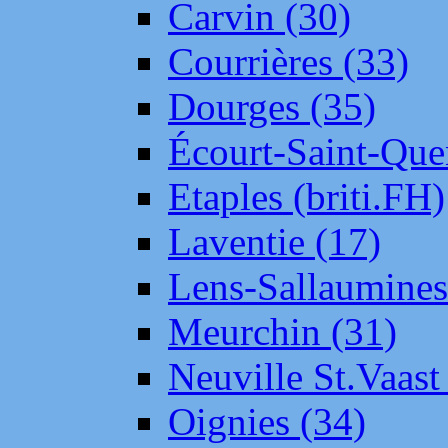
Carvin (30)
Courrières (33)
Dourges (35)
Écourt-Saint-Que
Etaples (briti.FH)
Laventie (17)
Lens-Sallaumine
Meurchin (31)
Neuville St.Vaas
Oignies (34)