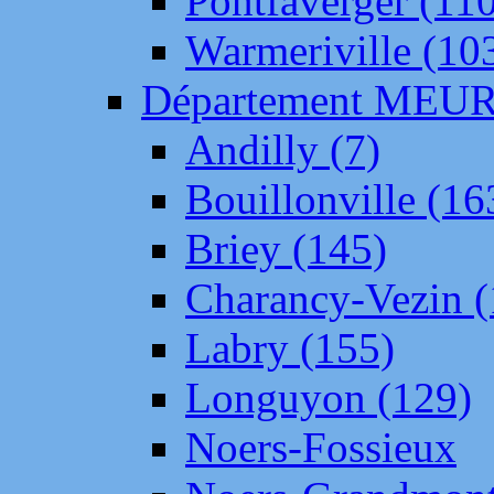
Pontfaverger (11
Warmeriville (10
Département ME
Andilly (7)
Bouillonville (16
Briey (145)
Charancy-Vezin (
Labry (155)
Longuyon (129)
Noers-Fossieux