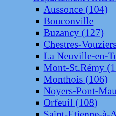
Aussonce (104)
Bouconville
Buzancy (127)
Chestres-Vouziers
La Neuville-en-T
Mont-St.Rémy (1
Monthois (106)
Noyers-Pont-Mau
Orfeuil (108)
Saint-Etienne-à-