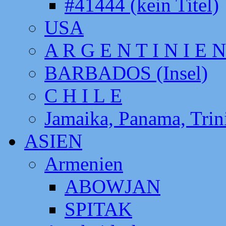
#41444 (kein Titel)
USA
A R G E N T I N I E N
BARBADOS (Insel)
C H I L E
Jamaika, Panama, Tri
ASIEN
Armenien
ABOWJAN
SPITAK