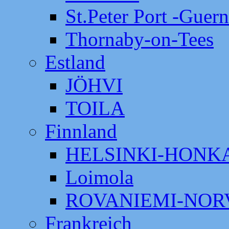
St.Peter Port -Guer
Thornaby-on-Tees
Estland
JÖHVI
TOILA
Finnland
HELSINKI-HON
Loimola
ROVANIEMI-NOR
Frankreich