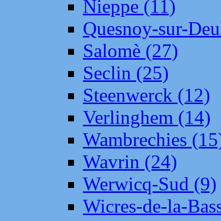
Nieppe (11)
Quesnoy-sur-Deul
Salomè (27)
Seclin (25)
Steenwerck (12)
Verlinghem (14)
Wambrechies (15
Wavrin (24)
Werwicq-Sud (9)
Wicres-de-la-Bass