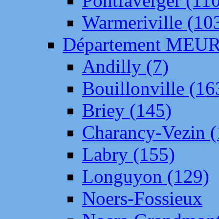
Pontfaverger (11
Warmeriville (10
Département ME
Andilly (7)
Bouillonville (16
Briey (145)
Charancy-Vezin (
Labry (155)
Longuyon (129)
Noers-Fossieux