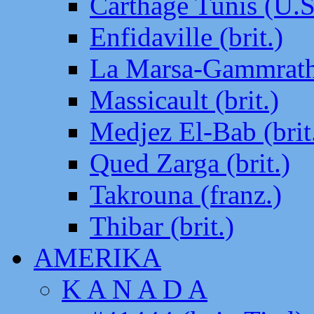
Carthage Tunis (U.S
Enfidaville (brit.)
La Marsa-Gammrath 
Massicault (brit.)
Medjez El-Bab (brit
Qued Zarga (brit.)
Takrouna (franz.)
Thibar (brit.)
AMERIKA
K A N A D A