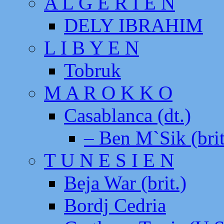
A L G E R I E N
DELY IBRAHIM
L I B Y E N
Tobruk
M A R O K K O
Casablanca (dt.)
– Ben M`Sik (brit
T U N E S I E N
Beja War (brit.)
Bordj Cedria