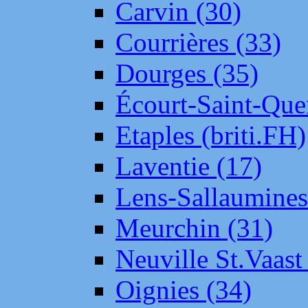
Carvin (30)
Courrières (33)
Dourges (35)
Écourt-Saint-Que
Etaples (briti.FH)
Laventie (17)
Lens-Sallaumine
Meurchin (31)
Neuville St.Vaas
Oignies (34)