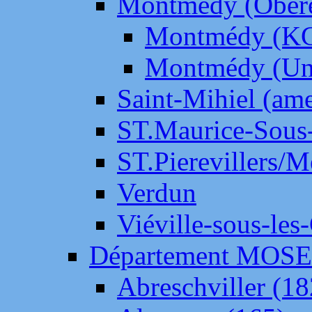
Montmédy (Ober
Montmédy (K
Montmédy (Un
Saint-Mihiel (am
ST.Maurice-Sous-
ST.Pierevillers/
Verdun
Viéville-sous-les
Département MOS
Abreschviller (18