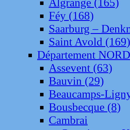
Algrange (165)
Féy (168)
Saarburg – Denk
Saint Avold (169
Département NOR
Assevent (63)
Bauvin (29)
Beaucamps-Ligny
Bousbecque (8)
Cambrai