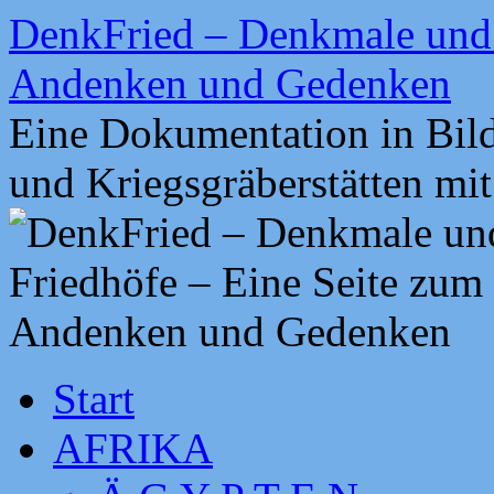
Zum
DenkFried – Denkmale und 
Inhalt
springen
Andenken und Gedenken
Eine Dokumentation in Bil
und Kriegsgräberstätten mi
Start
AFRIKA