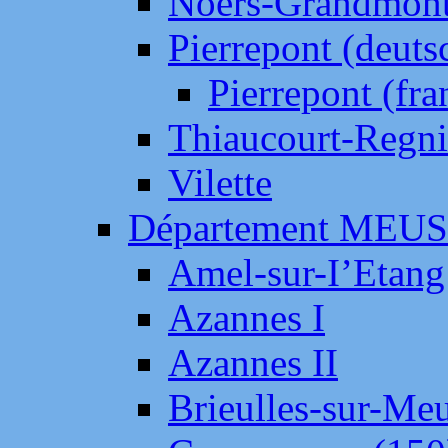
Noers-Grandmon
Pierrepont (deut
Pierrepont (fr
Thiaucourt-Regni
Vilette
Département MEU
Amel-sur-I’Etang
Azannes I
Azannes II
Brieulles-sur-Me