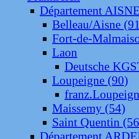
Département AISN
Belleau/Aisne (9
Fort-de-Malmais
Laon
Deutsche KGS
Loupeigne (90)
franz.Loupeig
Maissemy (54)
Saint Quentin (56
Département ARD