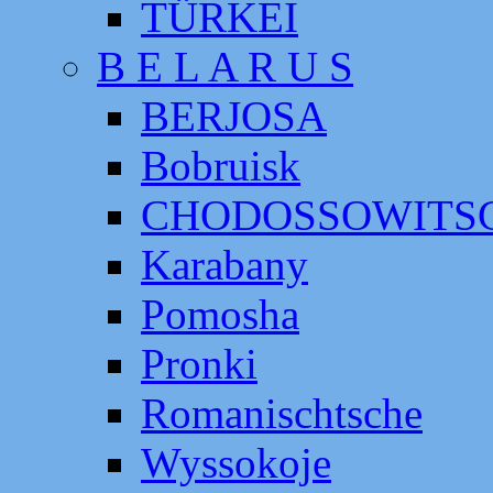
TÜRKEI
B E L A R U S
BERJOSA
Bobruisk
CHODOSSOWITS
Karabany
Pomosha
Pronki
Romanischtsche
Wyssokoje