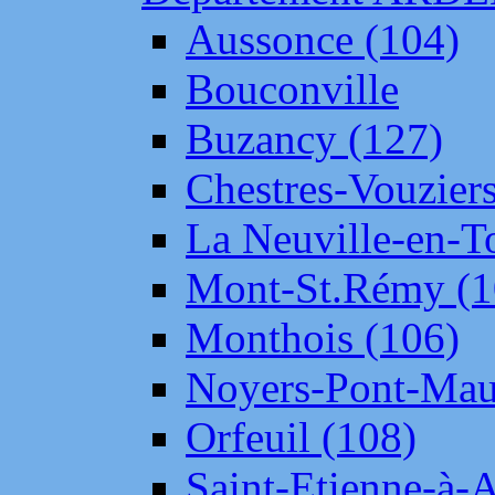
Aussonce (104)
Bouconville
Buzancy (127)
Chestres-Vouziers
La Neuville-en-T
Mont-St.Rémy (1
Monthois (106)
Noyers-Pont-Mau
Orfeuil (108)
Saint-Etienne-à-