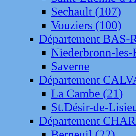
Sechault (107)
Vouziers (100)
Département BAS-
Niederbronn-les-
Saverne
Département CAL
La Cambe (21)
St.Désir-de-Lisie
Département CH
Berneuil (22)