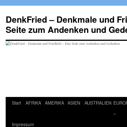
Zum
Inhalt
DenkFried – Denkmale und Fri
springen
Seite zum Andenken und Ged
Start
AFRIKA
AMERIKA
ASIEN
AUSTRALIEN
EURO
–
Impressum