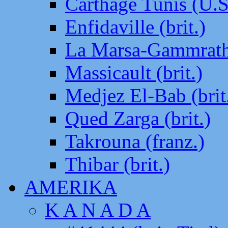
Carthage Tunis (U.S
Enfidaville (brit.)
La Marsa-Gammrath 
Massicault (brit.)
Medjez El-Bab (brit
Qued Zarga (brit.)
Takrouna (franz.)
Thibar (brit.)
AMERIKA
K A N A D A