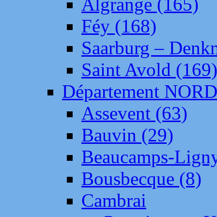
Algrange (165)
Féy (168)
Saarburg – Denk
Saint Avold (169
Département NOR
Assevent (63)
Bauvin (29)
Beaucamps-Ligny
Bousbecque (8)
Cambrai