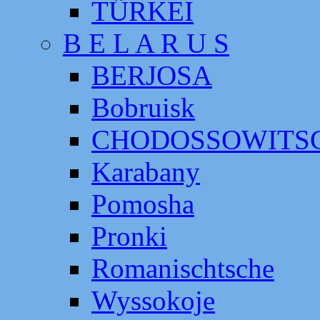
TÜRKEI
B E L A R U S
BERJOSA
Bobruisk
CHODOSSOWITS
Karabany
Pomosha
Pronki
Romanischtsche
Wyssokoje