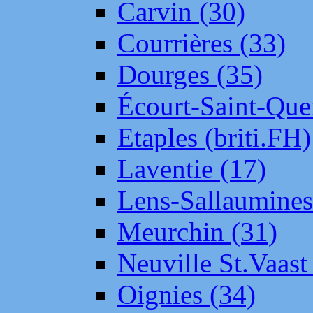
Carvin (30)
Courrières (33)
Dourges (35)
Écourt-Saint-Que
Etaples (briti.FH)
Laventie (17)
Lens-Sallaumine
Meurchin (31)
Neuville St.Vaas
Oignies (34)