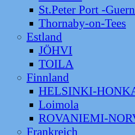
St.Peter Port -Guer
Thornaby-on-Tees
Estland
JÖHVI
TOILA
Finnland
HELSINKI-HON
Loimola
ROVANIEMI-NOR
Frankreich