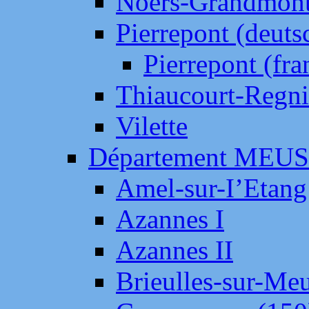
Noers-Grandmon
Pierrepont (deut
Pierrepont (fr
Thiaucourt-Regni
Vilette
Département MEU
Amel-sur-I’Etang
Azannes I
Azannes II
Brieulles-sur-Me