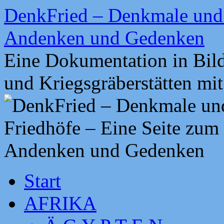
Zum
DenkFried – Denkmale und 
Inhalt
springen
Andenken und Gedenken
Eine Dokumentation in Bil
und Kriegsgräberstätten mi
Start
AFRIKA