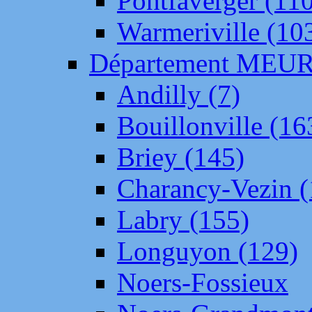
Pontfaverger (11
Warmeriville (10
Département ME
Andilly (7)
Bouillonville (16
Briey (145)
Charancy-Vezin (
Labry (155)
Longuyon (129)
Noers-Fossieux