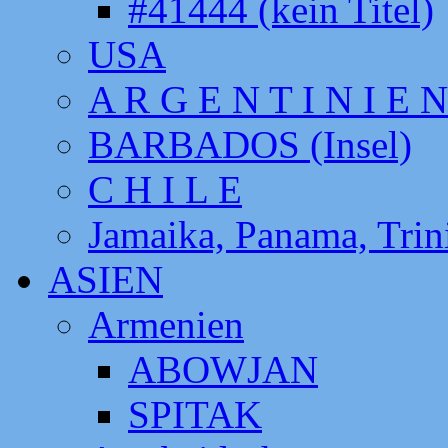
#41444 (kein Titel)
USA
A R G E N T I N I E N
BARBADOS (Insel)
C H I L E
Jamaika, Panama, Tri
ASIEN
Armenien
ABOWJAN
SPITAK