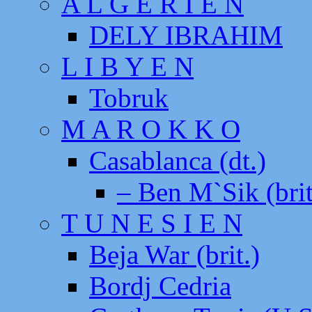
A L G E R I E N
DELY IBRAHIM
L I B Y E N
Tobruk
M A R O K K O
Casablanca (dt.)
– Ben M`Sik (brit
T U N E S I E N
Beja War (brit.)
Bordj Cedria