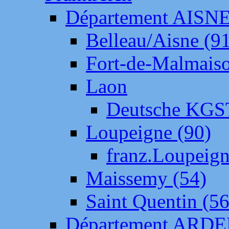
Département AISN
Belleau/Aisne (9
Fort-de-Malmais
Laon
Deutsche KGS
Loupeigne (90)
franz.Loupeig
Maissemy (54)
Saint Quentin (56
Département ARD