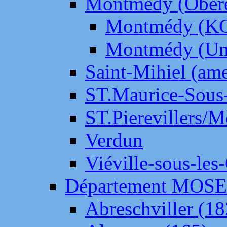
Montmédy (Ober
Montmédy (K
Montmédy (Un
Saint-Mihiel (am
ST.Maurice-Sous-
ST.Pierevillers/
Verdun
Viéville-sous-les
Département MOS
Abreschviller (18