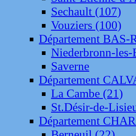
Sechault (107)
Vouziers (100)
Département BAS-
Niederbronn-les-
Saverne
Département CAL
La Cambe (21)
St.Désir-de-Lisie
Département CH
Berneuil (22)