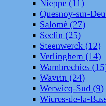
Nieppe (11)
Quesnoy-sur-Deul
Salomè (27)
Seclin (25)
Steenwerck (12)
Verlinghem (14)
Wambrechies (15
Wavrin (24)
Werwicq-Sud (9)
Wicres-de-la-Bass