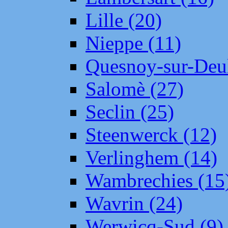
Lille (20)
Nieppe (11)
Quesnoy-sur-Deul
Salomè (27)
Seclin (25)
Steenwerck (12)
Verlinghem (14)
Wambrechies (15
Wavrin (24)
Werwicq-Sud (9)