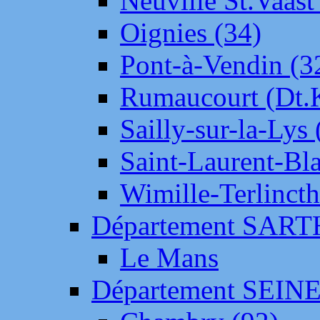
Neuville St.Vaas
Oignies (34)
Pont-à-Vendin (3
Rumaucourt (Dt
Sailly-sur-la-Lys 
Saint-Laurent-Bl
Wimille-Terlincth
Département SAR
Le Mans
Département SEIN