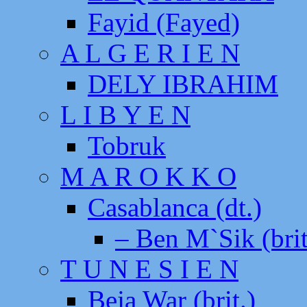
Fayid (Fayed)
A L G E R I E N
DELY IBRAHIM
L I B Y E N
Tobruk
M A R O K K O
Casablanca (dt.)
– Ben M`Sik (brit
T U N E S I E N
Beja War (brit.)