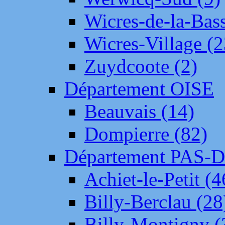
Wicres-de-la-Bass
Wicres-Village (2
Zuydcoote (2)
Département OISE
Beauvais (14)
Dompierre (82)
Département PAS-
Achiet-le-Petit (4
Billy-Berclau (28
Billy-Montigny (