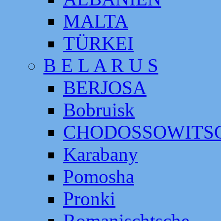
MALTA
TÜRKEI
B E L A R U S
BERJOSA
Bobruisk
CHODOSSOWITS
Karabany
Pomosha
Pronki
Romanischtsche