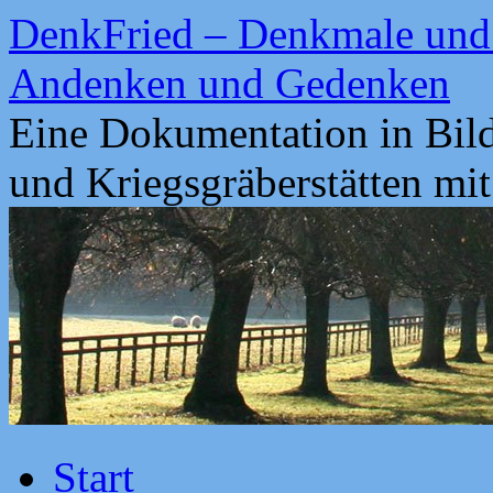
Zum
DenkFried – Denkmale und 
Inhalt
springen
Andenken und Gedenken
Eine Dokumentation in Bil
und Kriegsgräberstätten mi
Start