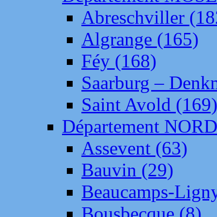
Abreschviller (18
Algrange (165)
Féy (168)
Saarburg – Denk
Saint Avold (169
Département NOR
Assevent (63)
Bauvin (29)
Beaucamps-Ligny
Bousbecque (8)