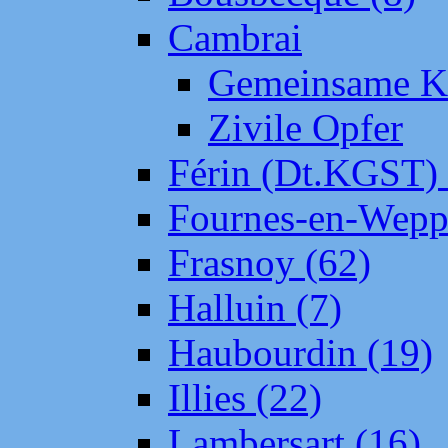
Cambrai
Gemeinsame Kr
Zivile Opfer
Férin (Dt.KGST)
Fournes-en-Wepp
Frasnoy (62)
Halluin (7)
Haubourdin (19)
Illies (22)
Lambersart (16)