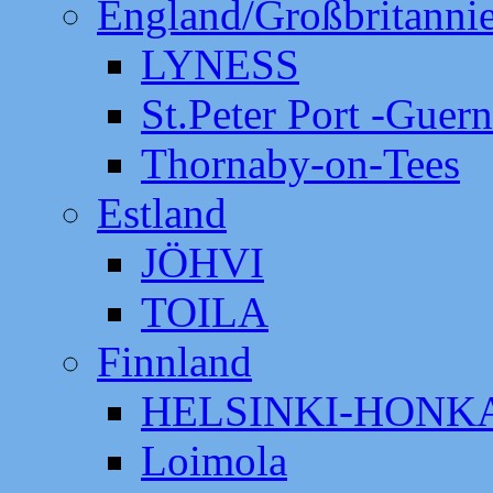
England/Großbritanni
LYNESS
St.Peter Port -Guer
Thornaby-on-Tees
Estland
JÖHVI
TOILA
Finnland
HELSINKI-HON
Loimola