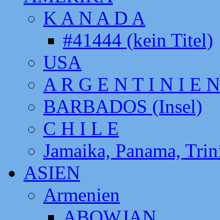
K A N A D A
#41444 (kein Titel)
USA
A R G E N T I N I E N
BARBADOS (Insel)
C H I L E
Jamaika, Panama, Tri
ASIEN
Armenien
ABOWJAN