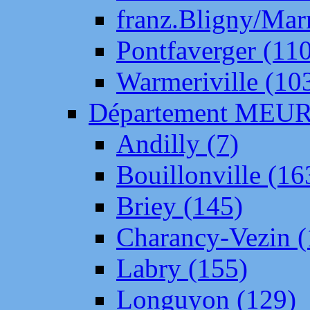
franz.Bligny/Mar
Pontfaverger (11
Warmeriville (10
Département ME
Andilly (7)
Bouillonville (16
Briey (145)
Charancy-Vezin (
Labry (155)
Longuyon (129)