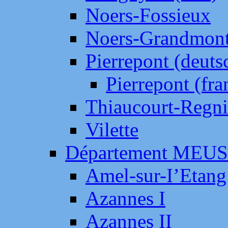
Noers-Fossieux
Noers-Grandmon
Pierrepont (deut
Pierrepont (fr
Thiaucourt-Regni
Vilette
Département MEU
Amel-sur-I’Etang
Azannes I
Azannes II