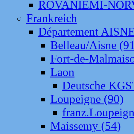
ROVANIEMI-NOR
Frankreich
Département AISN
Belleau/Aisne (9
Fort-de-Malmais
Laon
Deutsche KGS
Loupeigne (90)
franz.Loupeig
Maissemy (54)