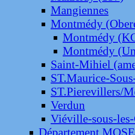
Mangiennes
Montmédy (Ober
Montmédy (K
Montmédy (Un
Saint-Mihiel (am
ST.Maurice-Sous-
ST.Pierevillers/
Verdun
Viéville-sous-les
Département MOS