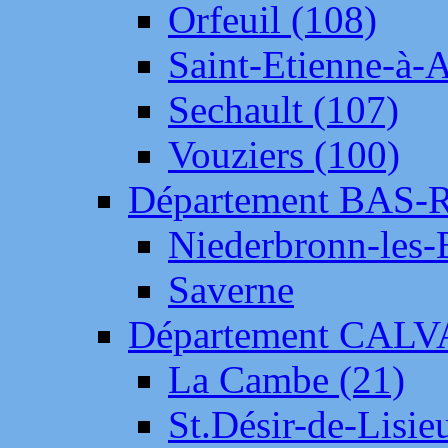
Orfeuil (108)
Saint-Etienne-à-
Sechault (107)
Vouziers (100)
Département BAS-
Niederbronn-les-
Saverne
Département CAL
La Cambe (21)
St.Désir-de-Lisie