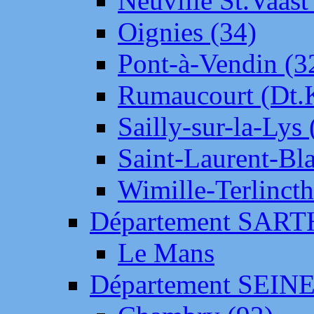
Neuville St.Vaas
Oignies (34)
Pont-à-Vendin (3
Rumaucourt (Dt
Sailly-sur-la-Lys 
Saint-Laurent-Bl
Wimille-Terlincth
Département SAR
Le Mans
Département SEIN