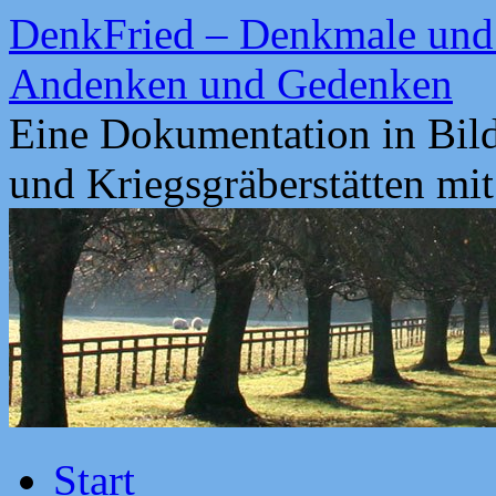
Zum
DenkFried – Denkmale und 
Inhalt
springen
Andenken und Gedenken
Eine Dokumentation in Bil
und Kriegsgräberstätten mi
Start