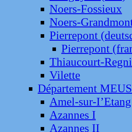
Noers-Fossieux
Noers-Grandmon
Pierrepont (deut
Pierrepont (fr
Thiaucourt-Regni
Vilette
Département MEU
Amel-sur-I’Etang
Azannes I
Azannes II