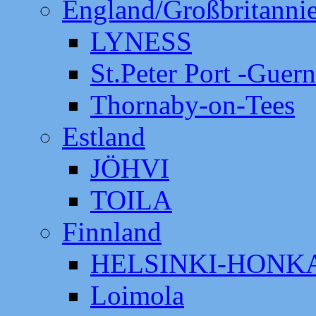
England/Großbritanni
LYNESS
St.Peter Port -Guer
Thornaby-on-Tees
Estland
JÖHVI
TOILA
Finnland
HELSINKI-HON
Loimola