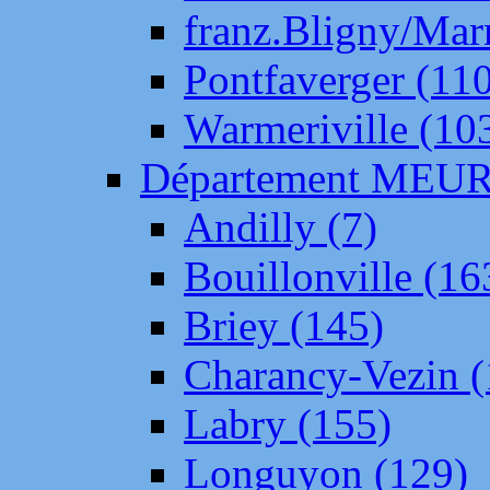
franz.Bligny/Mar
Pontfaverger (11
Warmeriville (10
Département ME
Andilly (7)
Bouillonville (16
Briey (145)
Charancy-Vezin (
Labry (155)
Longuyon (129)