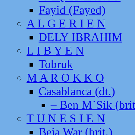
Fayid (Fayed)
A L G E R I E N
DELY IBRAHIM
L I B Y E N
Tobruk
M A R O K K O
Casablanca (dt.)
– Ben M`Sik (brit
T U N E S I E N
Beja War (brit.)