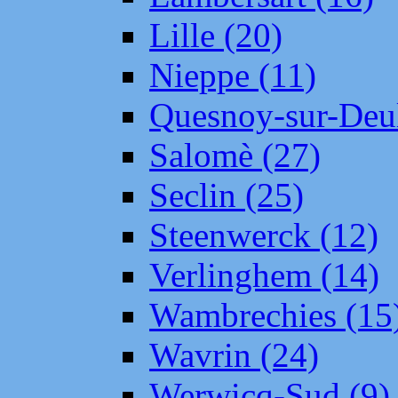
Lille (20)
Nieppe (11)
Quesnoy-sur-Deul
Salomè (27)
Seclin (25)
Steenwerck (12)
Verlinghem (14)
Wambrechies (15
Wavrin (24)
Werwicq-Sud (9)