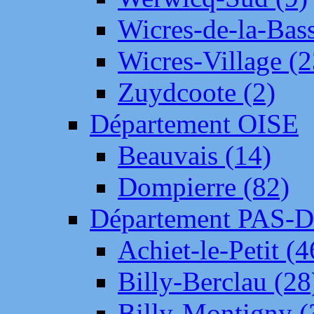
Wicres-de-la-Bass
Wicres-Village (2
Zuydcoote (2)
Département OISE
Beauvais (14)
Dompierre (82)
Département PAS-
Achiet-le-Petit (4
Billy-Berclau (28
Billy-Montigny (