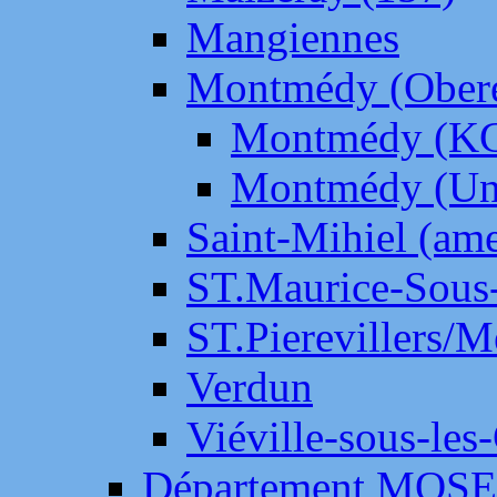
Mangiennes
Montmédy (Ober
Montmédy (K
Montmédy (Un
Saint-Mihiel (am
ST.Maurice-Sous-
ST.Pierevillers/
Verdun
Viéville-sous-les
Département MOS