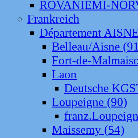
ROVANIEMI-NOR
Frankreich
Département AISN
Belleau/Aisne (9
Fort-de-Malmais
Laon
Deutsche KGS
Loupeigne (90)
franz.Loupeig
Maissemy (54)