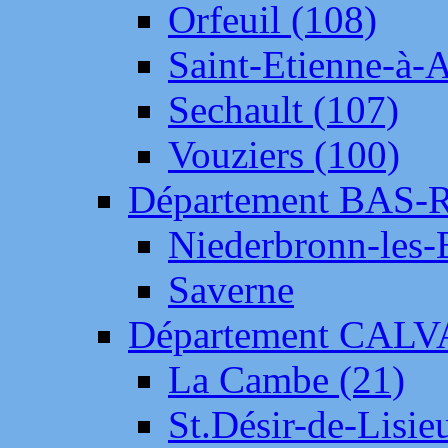
Orfeuil (108)
Saint-Etienne-à-
Sechault (107)
Vouziers (100)
Département BAS-
Niederbronn-les-
Saverne
Département CAL
La Cambe (21)
St.Désir-de-Lisie