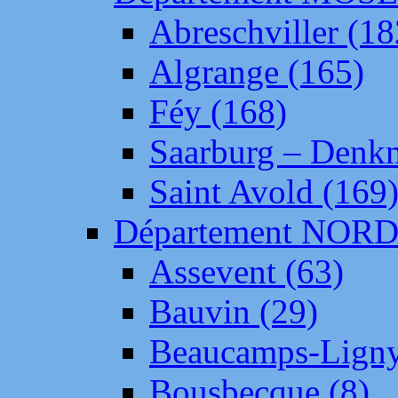
Abreschviller (18
Algrange (165)
Féy (168)
Saarburg – Denk
Saint Avold (169
Département NOR
Assevent (63)
Bauvin (29)
Beaucamps-Ligny
Bousbecque (8)