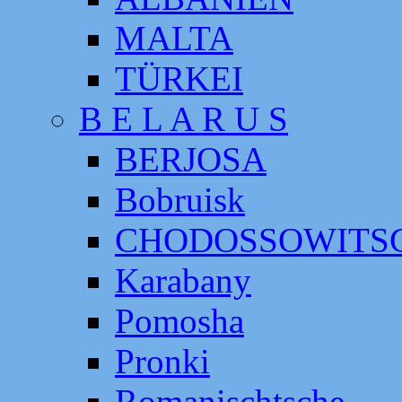
MALTA
TÜRKEI
B E L A R U S
BERJOSA
Bobruisk
CHODOSSOWITS
Karabany
Pomosha
Pronki
Romanischtsche