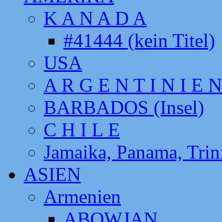
K A N A D A
#41444 (kein Titel)
USA
A R G E N T I N I E N
BARBADOS (Insel)
C H I L E
Jamaika, Panama, Tri
ASIEN
Armenien
ABOWJAN