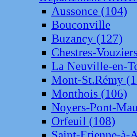
Aussonce (104)
Bouconville
Buzancy (127)
Chestres-Vouziers
La Neuville-en-T
Mont-St.Rémy (1
Monthois (106)
Noyers-Pont-Mau
Orfeuil (108)
Saint-Etienne-à-