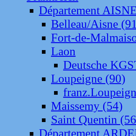
Département AISN
Belleau/Aisne (9
Fort-de-Malmais
Laon
Deutsche KGS
Loupeigne (90)
franz.Loupeig
Maissemy (54)
Saint Quentin (56
Département ARD