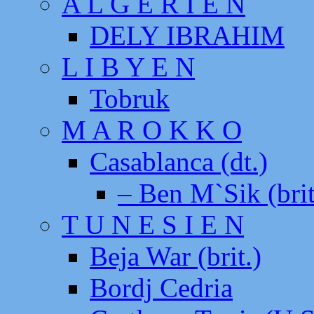
A L G E R I E N
DELY IBRAHIM
L I B Y E N
Tobruk
M A R O K K O
Casablanca (dt.)
– Ben M`Sik (brit
T U N E S I E N
Beja War (brit.)
Bordj Cedria