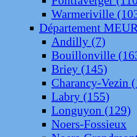
Pontfaverger (11
Warmeriville (10
Département ME
Andilly (7)
Bouillonville (16
Briey (145)
Charancy-Vezin (
Labry (155)
Longuyon (129)
Noers-Fossieux