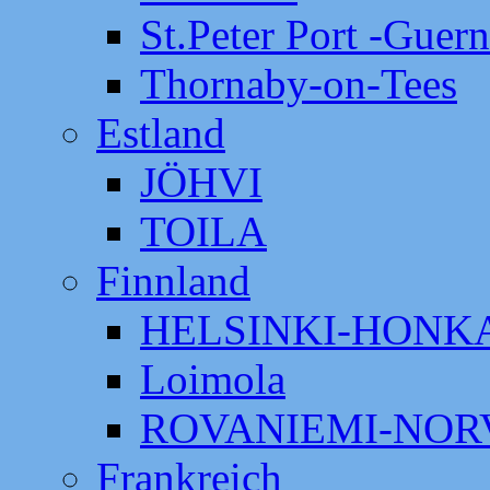
St.Peter Port -Guer
Thornaby-on-Tees
Estland
JÖHVI
TOILA
Finnland
HELSINKI-HON
Loimola
ROVANIEMI-NOR
Frankreich