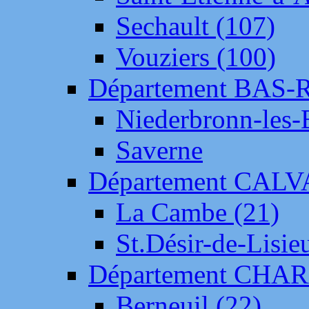
Sechault (107)
Vouziers (100)
Département BAS-
Niederbronn-les-
Saverne
Département CAL
La Cambe (21)
St.Désir-de-Lisie
Département CH
Berneuil (22)