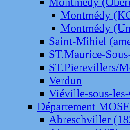
Montmédy (Ober
Montmédy (K
Montmédy (Un
Saint-Mihiel (am
ST.Maurice-Sous-
ST.Pierevillers/
Verdun
Viéville-sous-les
Département MOS
Abreschviller (18