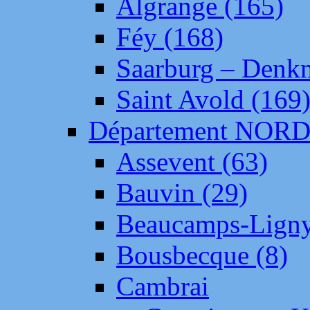
Algrange (165)
Féy (168)
Saarburg – Denk
Saint Avold (169
Département NOR
Assevent (63)
Bauvin (29)
Beaucamps-Ligny
Bousbecque (8)
Cambrai