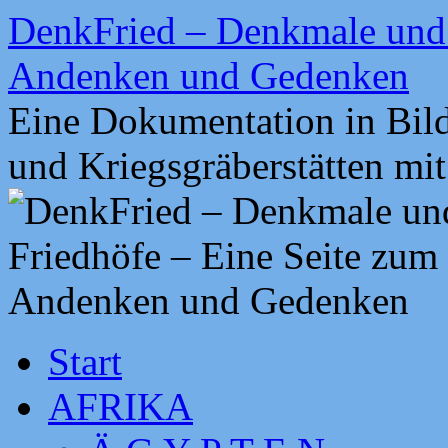
Zum
DenkFried – Denkmale und 
Inhalt
springen
Andenken und Gedenken
Eine Dokumentation in Bil
und Kriegsgräberstätten mi
Start
AFRIKA