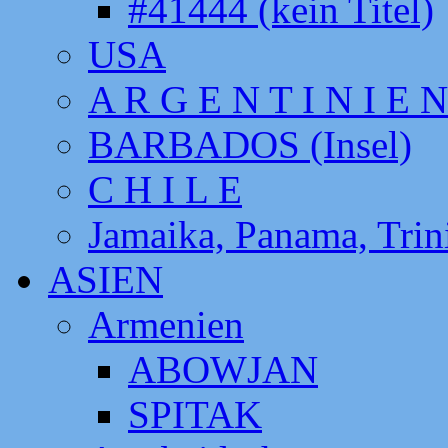
#41444 (kein Titel)
USA
A R G E N T I N I E N
BARBADOS (Insel)
C H I L E
Jamaika, Panama, Tri
ASIEN
Armenien
ABOWJAN
SPITAK