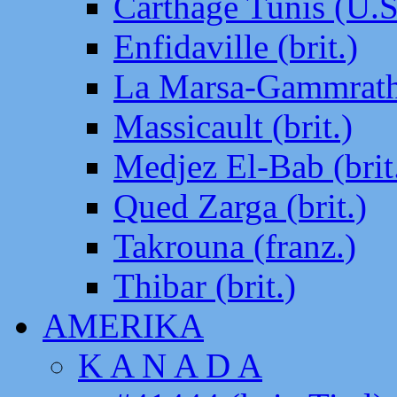
Carthage Tunis (U.S
Enfidaville (brit.)
La Marsa-Gammrath 
Massicault (brit.)
Medjez El-Bab (brit
Qued Zarga (brit.)
Takrouna (franz.)
Thibar (brit.)
AMERIKA
K A N A D A