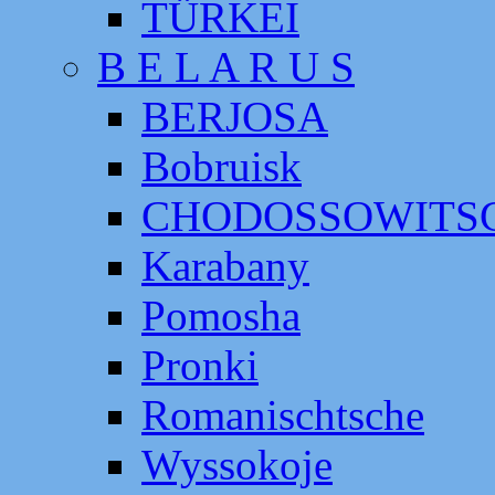
TÜRKEI
B E L A R U S
BERJOSA
Bobruisk
CHODOSSOWITS
Karabany
Pomosha
Pronki
Romanischtsche
Wyssokoje