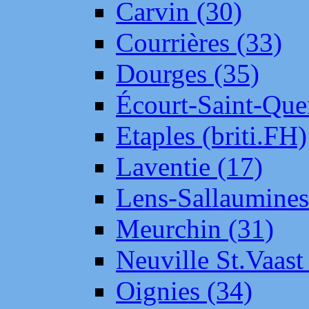
Carvin (30)
Courrières (33)
Dourges (35)
Écourt-Saint-Que
Etaples (briti.FH)
Laventie (17)
Lens-Sallaumine
Meurchin (31)
Neuville St.Vaas
Oignies (34)