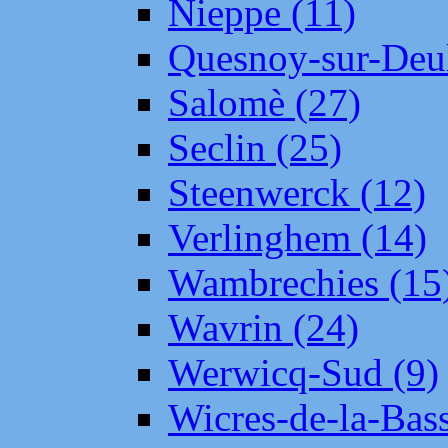
Nieppe (11)
Quesnoy-sur-Deul
Salomè (27)
Seclin (25)
Steenwerck (12)
Verlinghem (14)
Wambrechies (15
Wavrin (24)
Werwicq-Sud (9)
Wicres-de-la-Bass