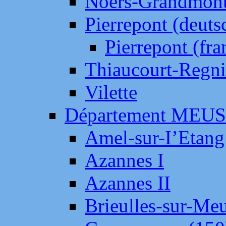
Noers-Grandmon
Pierrepont (deut
Pierrepont (fr
Thiaucourt-Regni
Vilette
Département MEU
Amel-sur-I’Etang
Azannes I
Azannes II
Brieulles-sur-Me