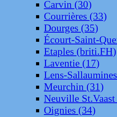
Carvin (30)
Courrières (33)
Dourges (35)
Écourt-Saint-Que
Etaples (briti.FH)
Laventie (17)
Lens-Sallaumine
Meurchin (31)
Neuville St.Vaas
Oignies (34)