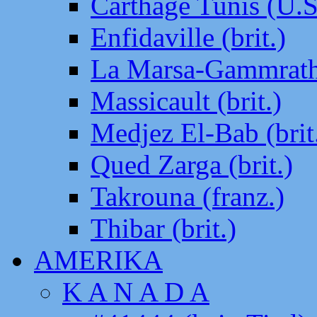
Carthage Tunis (U.S
Enfidaville (brit.)
La Marsa-Gammrath 
Massicault (brit.)
Medjez El-Bab (brit
Qued Zarga (brit.)
Takrouna (franz.)
Thibar (brit.)
AMERIKA
K A N A D A