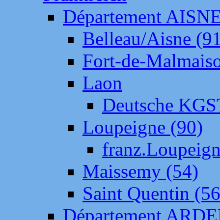
Département AISN
Belleau/Aisne (9
Fort-de-Malmais
Laon
Deutsche KGS
Loupeigne (90)
franz.Loupeig
Maissemy (54)
Saint Quentin (56
Département ARD