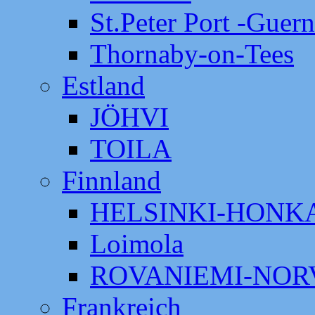
St.Peter Port -Guer
Thornaby-on-Tees
Estland
JÖHVI
TOILA
Finnland
HELSINKI-HON
Loimola
ROVANIEMI-NOR
Frankreich