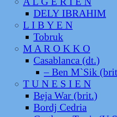
A L G E R I E N
DELY IBRAHIM
L I B Y E N
Tobruk
M A R O K K O
Casablanca (dt.)
– Ben M`Sik (brit
T U N E S I E N
Beja War (brit.)
Bordj Cedria