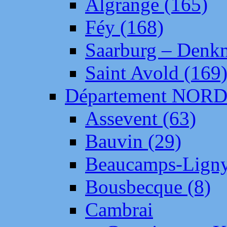
Algrange (165)
Féy (168)
Saarburg – Denk
Saint Avold (169
Département NOR
Assevent (63)
Bauvin (29)
Beaucamps-Ligny
Bousbecque (8)
Cambrai