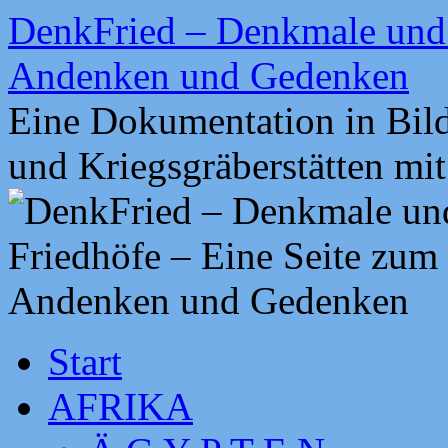
Zum
DenkFried – Denkmale und 
Inhalt
springen
Andenken und Gedenken
Eine Dokumentation in Bil
und Kriegsgräberstätten mi
Start
AFRIKA