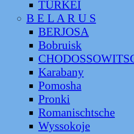
TÜRKEI
B E L A R U S
BERJOSA
Bobruisk
CHODOSSOWITS
Karabany
Pomosha
Pronki
Romanischtsche
Wyssokoje