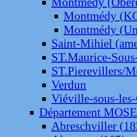
Montmédy (Ober
Montmédy (K
Montmédy (Un
Saint-Mihiel (am
ST.Maurice-Sous-
ST.Pierevillers/
Verdun
Viéville-sous-les
Département MOS
Abreschviller (18