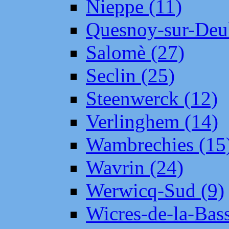
Nieppe (11)
Quesnoy-sur-Deul
Salomè (27)
Seclin (25)
Steenwerck (12)
Verlinghem (14)
Wambrechies (15
Wavrin (24)
Werwicq-Sud (9)
Wicres-de-la-Bass