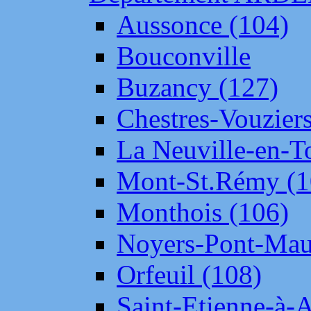
Aussonce (104)
Bouconville
Buzancy (127)
Chestres-Vouziers
La Neuville-en-T
Mont-St.Rémy (1
Monthois (106)
Noyers-Pont-Mau
Orfeuil (108)
Saint-Etienne-à-