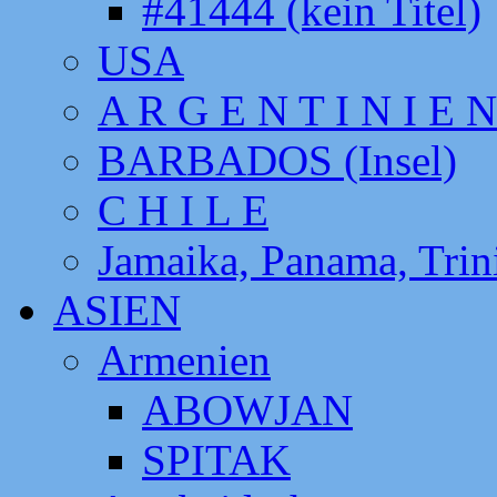
#41444 (kein Titel)
USA
A R G E N T I N I E N
BARBADOS (Insel)
C H I L E
Jamaika, Panama, Tri
ASIEN
Armenien
ABOWJAN
SPITAK