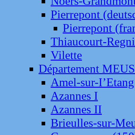
Noers-Grandmon
Pierrepont (deut
Pierrepont (fr
Thiaucourt-Regni
Vilette
Département MEU
Amel-sur-I’Etang
Azannes I
Azannes II
Brieulles-sur-Me