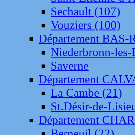
Sechault (107)
Vouziers (100)
Département BAS-
Niederbronn-les-
Saverne
Département CAL
La Cambe (21)
St.Désir-de-Lisie
Département CH
Berneuil (22)