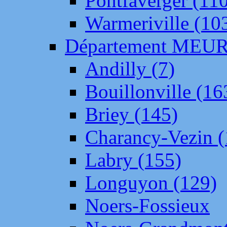
Pontfaverger (11
Warmeriville (10
Département ME
Andilly (7)
Bouillonville (16
Briey (145)
Charancy-Vezin (
Labry (155)
Longuyon (129)
Noers-Fossieux