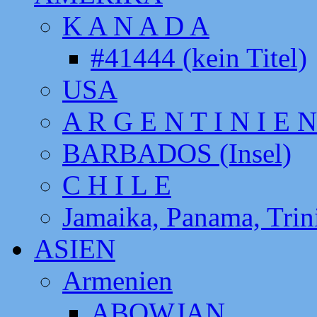
K A N A D A
#41444 (kein Titel)
USA
A R G E N T I N I E N
BARBADOS (Insel)
C H I L E
Jamaika, Panama, Tri
ASIEN
Armenien
ABOWJAN