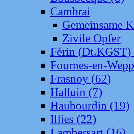
Cambrai
Gemeinsame Kr
Zivile Opfer
Férin (Dt.KGST)
Fournes-en-Wepp
Frasnoy (62)
Halluin (7)
Haubourdin (19)
Illies (22)
Lambersart (16)