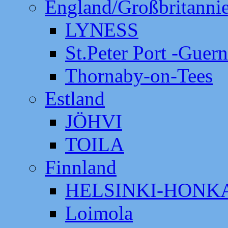
England/Großbritanni
LYNESS
St.Peter Port -Guer
Thornaby-on-Tees
Estland
JÖHVI
TOILA
Finnland
HELSINKI-HON
Loimola