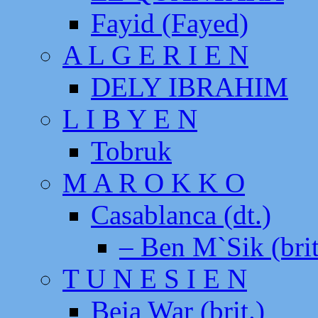
Fayid (Fayed)
A L G E R I E N
DELY IBRAHIM
L I B Y E N
Tobruk
M A R O K K O
Casablanca (dt.)
– Ben M`Sik (brit
T U N E S I E N
Beja War (brit.)