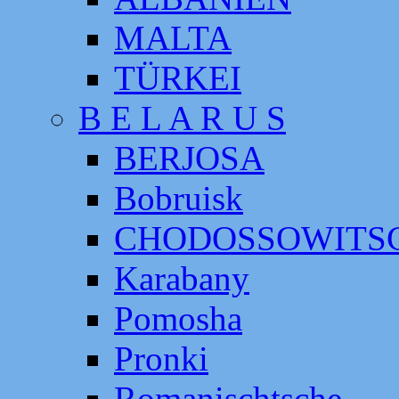
MALTA
TÜRKEI
B E L A R U S
BERJOSA
Bobruisk
CHODOSSOWITS
Karabany
Pomosha
Pronki
Romanischtsche