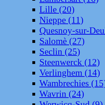
Lille (20)
Nieppe (11)
Quesnoy-sur-Deul
Salomè (27)
Seclin (25)
Steenwerck (12)
Verlinghem (14)
Wambrechies (15
Wavrin (24)
Werwicq-Sud (9)