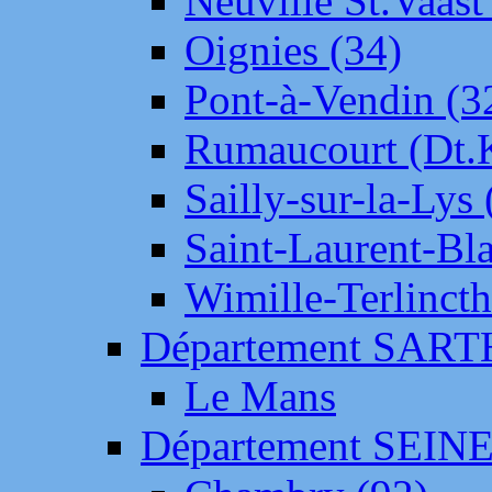
Neuville St.Vaas
Oignies (34)
Pont-à-Vendin (3
Rumaucourt (Dt
Sailly-sur-la-Lys 
Saint-Laurent-Bl
Wimille-Terlincth
Département SAR
Le Mans
Département SEIN