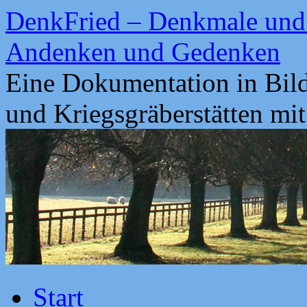
Zum
DenkFried – Denkmale und 
Inhalt
springen
Andenken und Gedenken
Eine Dokumentation in Bil
und Kriegsgräberstätten mi
Start