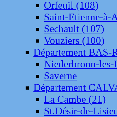
Orfeuil (108)
Saint-Etienne-à-
Sechault (107)
Vouziers (100)
Département BAS-
Niederbronn-les-
Saverne
Département CAL
La Cambe (21)
St.Désir-de-Lisie