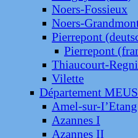
Noers-Fossieux
Noers-Grandmon
Pierrepont (deut
Pierrepont (fr
Thiaucourt-Regni
Vilette
Département MEU
Amel-sur-I’Etang
Azannes I
Azannes II