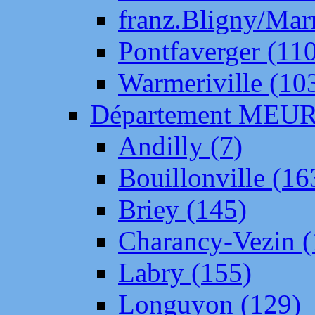
franz.Bligny/Mar
Pontfaverger (11
Warmeriville (10
Département ME
Andilly (7)
Bouillonville (16
Briey (145)
Charancy-Vezin (
Labry (155)
Longuyon (129)