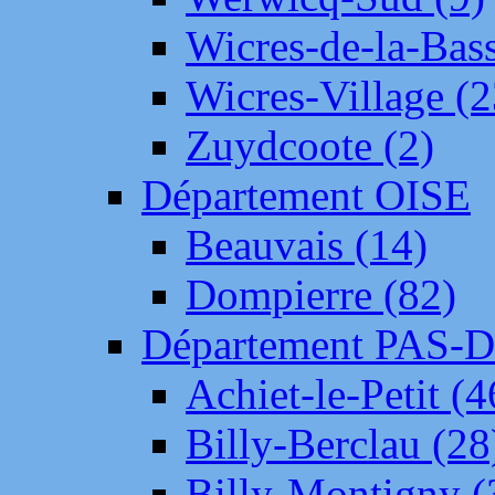
Wicres-de-la-Bass
Wicres-Village (2
Zuydcoote (2)
Département OISE
Beauvais (14)
Dompierre (82)
Département PAS-
Achiet-le-Petit (4
Billy-Berclau (28
Billy-Montigny (