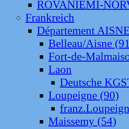
ROVANIEMI-NOR
Frankreich
Département AISN
Belleau/Aisne (9
Fort-de-Malmais
Laon
Deutsche KGS
Loupeigne (90)
franz.Loupeig
Maissemy (54)