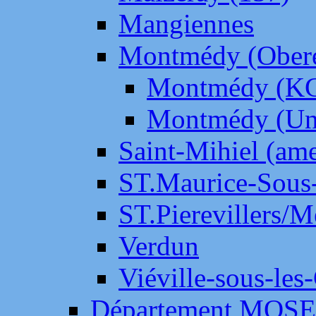
Mangiennes
Montmédy (Ober
Montmédy (K
Montmédy (Un
Saint-Mihiel (am
ST.Maurice-Sous-
ST.Pierevillers/
Verdun
Viéville-sous-les
Département MOS