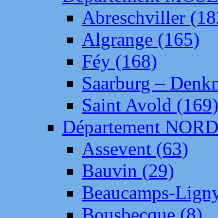
Abreschviller (18
Algrange (165)
Féy (168)
Saarburg – Denk
Saint Avold (169
Département NOR
Assevent (63)
Bauvin (29)
Beaucamps-Ligny
Bousbecque (8)