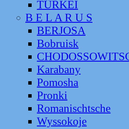
TÜRKEI
B E L A R U S
BERJOSA
Bobruisk
CHODOSSOWITS
Karabany
Pomosha
Pronki
Romanischtsche
Wyssokoje