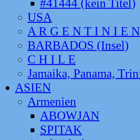
#41444 (kein Titel)
USA
A R G E N T I N I E N
BARBADOS (Insel)
C H I L E
Jamaika, Panama, Tri
ASIEN
Armenien
ABOWJAN
SPITAK