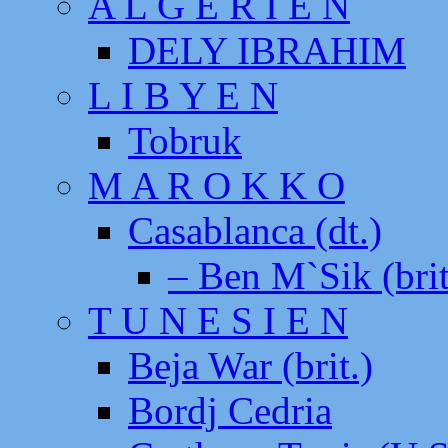
A L G E R I E N
DELY IBRAHIM
L I B Y E N
Tobruk
M A R O K K O
Casablanca (dt.)
– Ben M`Sik (brit
T U N E S I E N
Beja War (brit.)
Bordj Cedria