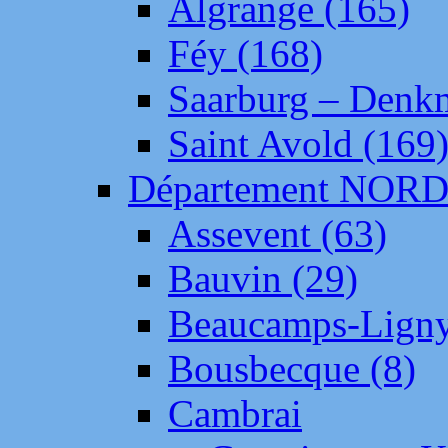
Algrange (165)
Féy (168)
Saarburg – Denk
Saint Avold (169
Département NOR
Assevent (63)
Bauvin (29)
Beaucamps-Ligny
Bousbecque (8)
Cambrai