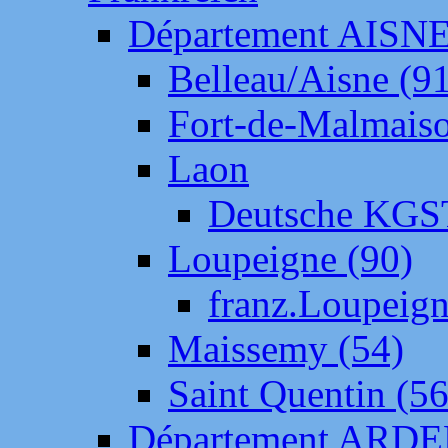
Département AISN
Belleau/Aisne (9
Fort-de-Malmais
Laon
Deutsche KGS
Loupeigne (90)
franz.Loupeig
Maissemy (54)
Saint Quentin (56
Département ARD