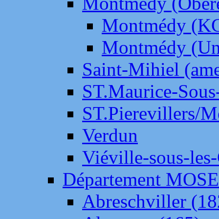
Montmédy (Ober
Montmédy (K
Montmédy (Un
Saint-Mihiel (am
ST.Maurice-Sous-
ST.Pierevillers/
Verdun
Viéville-sous-les
Département MOS
Abreschviller (18