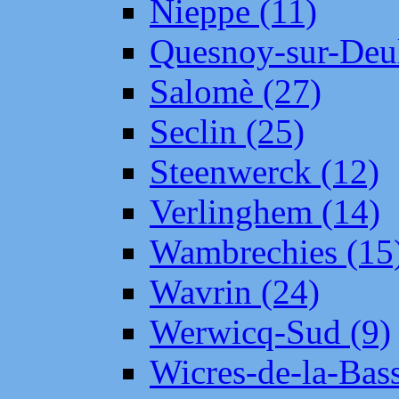
Nieppe (11)
Quesnoy-sur-Deul
Salomè (27)
Seclin (25)
Steenwerck (12)
Verlinghem (14)
Wambrechies (15
Wavrin (24)
Werwicq-Sud (9)
Wicres-de-la-Bass