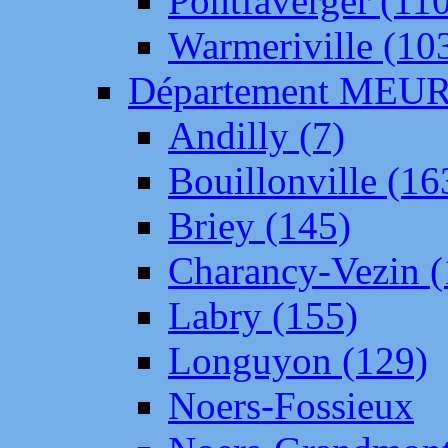
Pontfaverger (11
Warmeriville (10
Département ME
Andilly (7)
Bouillonville (16
Briey (145)
Charancy-Vezin (
Labry (155)
Longuyon (129)
Noers-Fossieux