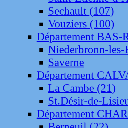
Sechault (107)
Vouziers (100)
Département BAS-
Niederbronn-les-
Saverne
Département CAL
La Cambe (21)
St.Désir-de-Lisie
Département CH
Berneuil (22)