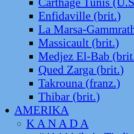
Carthage Tunis (U.S
Enfidaville (brit.)
La Marsa-Gammrath 
Massicault (brit.)
Medjez El-Bab (brit
Qued Zarga (brit.)
Takrouna (franz.)
Thibar (brit.)
AMERIKA
K A N A D A