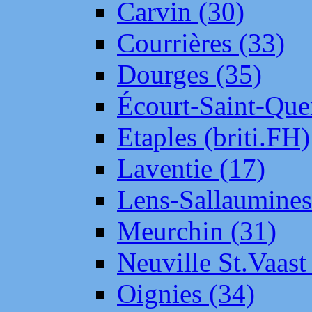
Carvin (30)
Courrières (33)
Dourges (35)
Écourt-Saint-Que
Etaples (briti.FH)
Laventie (17)
Lens-Sallaumine
Meurchin (31)
Neuville St.Vaas
Oignies (34)