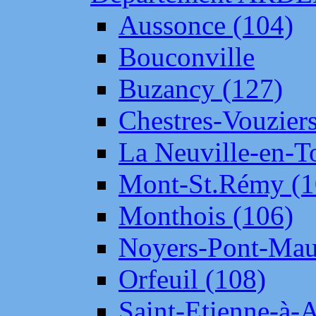
Aussonce (104)
Bouconville
Buzancy (127)
Chestres-Vouziers
La Neuville-en-T
Mont-St.Rémy (1
Monthois (106)
Noyers-Pont-Mau
Orfeuil (108)
Saint-Etienne-à-