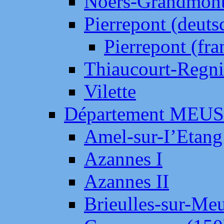
Noers-Grandmon
Pierrepont (deut
Pierrepont (fr
Thiaucourt-Regni
Vilette
Département MEU
Amel-sur-I’Etang
Azannes I
Azannes II
Brieulles-sur-Me