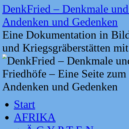
Zum
DenkFried – Denkmale und 
Inhalt
springen
Andenken und Gedenken
Eine Dokumentation in Bil
und Kriegsgräberstätten mi
Start
AFRIKA