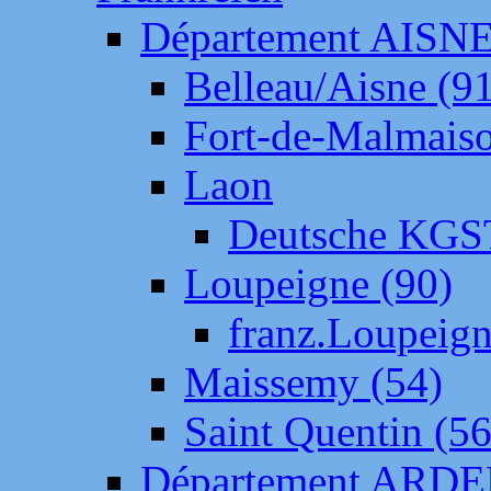
Département AISN
Belleau/Aisne (9
Fort-de-Malmais
Laon
Deutsche KGS
Loupeigne (90)
franz.Loupeig
Maissemy (54)
Saint Quentin (56
Département ARD