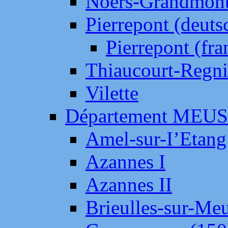
Noers-Grandmon
Pierrepont (deut
Pierrepont (fr
Thiaucourt-Regni
Vilette
Département MEU
Amel-sur-I’Etang
Azannes I
Azannes II
Brieulles-sur-Me