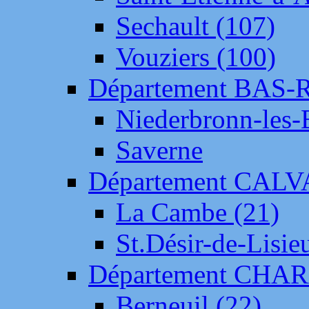
Sechault (107)
Vouziers (100)
Département BAS-
Niederbronn-les-
Saverne
Département CAL
La Cambe (21)
St.Désir-de-Lisie
Département CH
Berneuil (22)