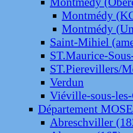
Montmédy (Ober
Montmédy (K
Montmédy (Un
Saint-Mihiel (am
ST.Maurice-Sous-
ST.Pierevillers/
Verdun
Viéville-sous-les
Département MOS
Abreschviller (18