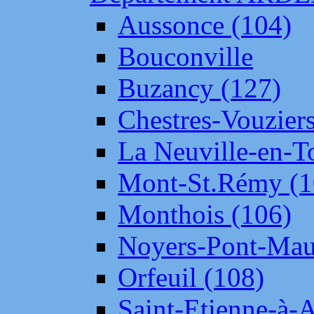
Aussonce (104)
Bouconville
Buzancy (127)
Chestres-Vouziers
La Neuville-en-T
Mont-St.Rémy (1
Monthois (106)
Noyers-Pont-Mau
Orfeuil (108)
Saint-Etienne-à-