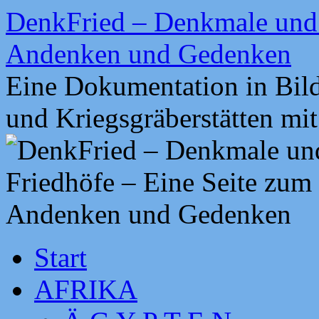
Zum
DenkFried – Denkmale und 
Inhalt
springen
Andenken und Gedenken
Eine Dokumentation in Bil
und Kriegsgräberstätten mi
Start
AFRIKA