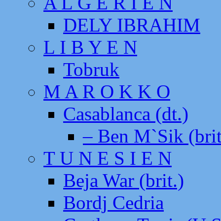
A L G E R I E N
DELY IBRAHIM
L I B Y E N
Tobruk
M A R O K K O
Casablanca (dt.)
– Ben M`Sik (brit
T U N E S I E N
Beja War (brit.)
Bordj Cedria