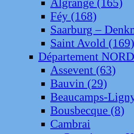
Algrange (165)
Féy (168)
Saarburg – Denk
Saint Avold (169
Département NOR
Assevent (63)
Bauvin (29)
Beaucamps-Ligny
Bousbecque (8)
Cambrai