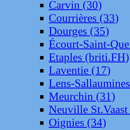
Carvin (30)
Courrières (33)
Dourges (35)
Écourt-Saint-Que
Etaples (briti.FH)
Laventie (17)
Lens-Sallaumine
Meurchin (31)
Neuville St.Vaas
Oignies (34)