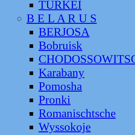
TÜRKEI
B E L A R U S
BERJOSA
Bobruisk
CHODOSSOWITS
Karabany
Pomosha
Pronki
Romanischtsche
Wyssokoje