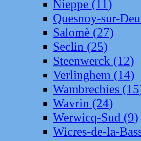
Nieppe (11)
Quesnoy-sur-Deul
Salomè (27)
Seclin (25)
Steenwerck (12)
Verlinghem (14)
Wambrechies (15
Wavrin (24)
Werwicq-Sud (9)
Wicres-de-la-Bass