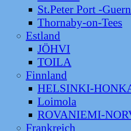
St.Peter Port -Guer
Thornaby-on-Tees
Estland
JÖHVI
TOILA
Finnland
HELSINKI-HON
Loimola
ROVANIEMI-NOR
Frankreich