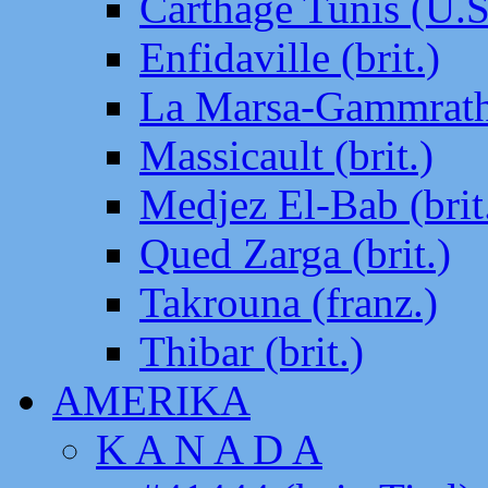
Carthage Tunis (U.S
Enfidaville (brit.)
La Marsa-Gammrath 
Massicault (brit.)
Medjez El-Bab (brit
Qued Zarga (brit.)
Takrouna (franz.)
Thibar (brit.)
AMERIKA
K A N A D A