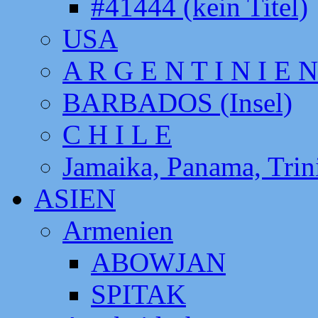
#41444 (kein Titel)
USA
A R G E N T I N I E N
BARBADOS (Insel)
C H I L E
Jamaika, Panama, Tri
ASIEN
Armenien
ABOWJAN
SPITAK