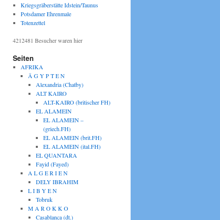
Kriegsgräberstätte Idstein/Taunus
Potsdamer Ehrenmale
Totenzettel
4212481
Besucher waren hier
Seiten
AFRIKA
Ä G Y P T E N
Alexandria (Chatby)
ALT KAIRO
ALT-KAIRO (britischer FH)
EL ALAMEIN
EL ALAMEIN –
(griech.FH)
EL ALAMEIN (brit.FH)
EL ALAMEIN (ital.FH)
EL QUANTARA
Fayid (Fayed)
A L G E R I E N
DELY IBRAHIM
L I B Y E N
Tobruk
M A R O K K O
Casablanca (dt.)