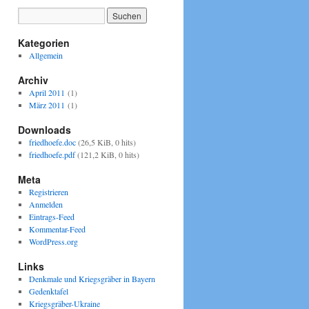
Kategorien
Allgemein
Archiv
April 2011
(1)
März 2011
(1)
Downloads
friedhoefe.doc
(26,5 KiB, 0 hits)
friedhoefe.pdf
(121,2 KiB, 0 hits)
Meta
Registrieren
Anmelden
Eintrags-Feed
Kommentar-Feed
WordPress.org
Links
Denkmale und Kriegsgräber in Bayern
Gedenktafel
Kriegsgräber-Ukraine