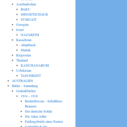
Aserbaidschan
BAKU
MINGETSCHAUR
SUMGAIT
Georgien
Israel
NAZARETH
Kasachstan
Aktjubinsk
Martuk
Kirgisistan
Thailand
KANCHANABURI
Usbekistan
TASCHKENT
AUSTRALIEN
Bilder – Sammlung
Gedenkbücher
1914 – 1918
Berlin/Dessau – Schultheiss
Brauerei
Der deutsche Soldat
Die Alten Adler
Feldzugsbriefe eines Pastors
Gedenkbuch der