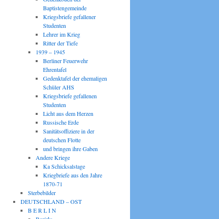
Baptistengemeinde
Kriegsbriefe gefallener
Studenten
Lehrer im Krieg
Ritter der Tiefe
1939 – 1945
Berliner Feuerwehr
Ehrentafel
Gedenktafel der ehemaligen
Schüler AHS
Kriegsbriefe gefallenen
Studenten
Licht aus dem Herzen
Russische Erde
Sanitätsoffiziere in der
deutschen Flotte
und bringen ihre Gaben
Andere Kriege
Ka Schicksalstage
Kriegbriefe aus den Jahre
1870-71
Sterbebilder
DEUTSCHLAND – OST
B E R L I N