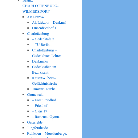
Bezirk:
CHARLOTTENBURG-
WILMERSDORF
Alt Lietzow
Alt Lietzow – Denkmal
Luisenfriedhof 1
Charlottenburg
– Gedenktafeln
– TU Berlin
Charlottenburg –
Gedenkbuch Lehrer
Denkmäler
Gedenktafeln im
Bezirksamt
Kaiser-Wilhelm-
Gedächtniskirche
Trinitatis Kirche
Grunewald
– Forst Friedhof
– Friedhof
– Gleis 17
– Rathenau-Gymn.
Güterfelde
Jungfernheide
Ruhleben – Murellenberge,