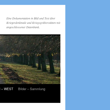
Eine Dokumentation in Bild und Text über
Kriegerdenkmale und Kriegsgräberstätten mit
angeschlossener Datenbank.
d – WEST
Bilder – Sammlung