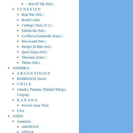
– Ben M`Sik (brit.)
T U N E S I E N
Beja War (brit.)
Bordj Cedria
Carthage Tunis (U.S.)
Enfidaville (brit.)
La Marsa-Gammrath (franz.)
Massicault (brit.)
Medjez El-Bab (brit.)
Qued Zarga (brit.)
Takrouna (franz.)
Thibar (brit.)
AMERIKA
A R G E N T I N I E N
BARBADOS (Insel)
C H I L E
Jamaika, Panama, Trinidad-Tobago,
Uruguay
K A N A D A
#41444 (kein Titel)
USA
ASIEN
Armenien
ABOWJAN
SPITAK