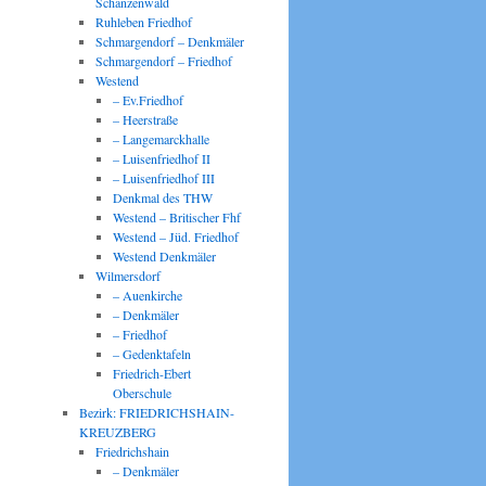
Schanzenwald
Ruhleben Friedhof
Schmargendorf – Denkmäler
Schmargendorf – Friedhof
Westend
– Ev.Friedhof
– Heerstraße
– Langemarckhalle
– Luisenfriedhof II
– Luisenfriedhof III
Denkmal des THW
Westend – Britischer Fhf
Westend – Jüd. Friedhof
Westend Denkmäler
Wilmersdorf
– Auenkirche
– Denkmäler
– Friedhof
– Gedenktafeln
Friedrich-Ebert
Oberschule
Bezirk: FRIEDRICHSHAIN-
KREUZBERG
Friedrichshain
– Denkmäler