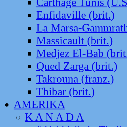
Carthage Tunis (U.S
Enfidaville (brit.)
La Marsa-Gammrath 
Massicault (brit.)
Medjez El-Bab (brit
Qued Zarga (brit.)
Takrouna (franz.)
Thibar (brit.)
AMERIKA
K A N A D A