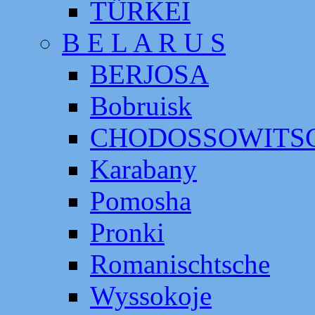
TÜRKEI
B E L A R U S
BERJOSA
Bobruisk
CHODOSSOWITS
Karabany
Pomosha
Pronki
Romanischtsche
Wyssokoje