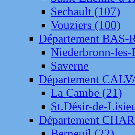
Sechault (107)
Vouziers (100)
Département BAS-
Niederbronn-les-
Saverne
Département CAL
La Cambe (21)
St.Désir-de-Lisie
Département CH
Berneuil (22)