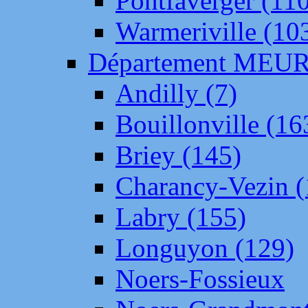
Pontfaverger (11
Warmeriville (10
Département ME
Andilly (7)
Bouillonville (16
Briey (145)
Charancy-Vezin (
Labry (155)
Longuyon (129)
Noers-Fossieux