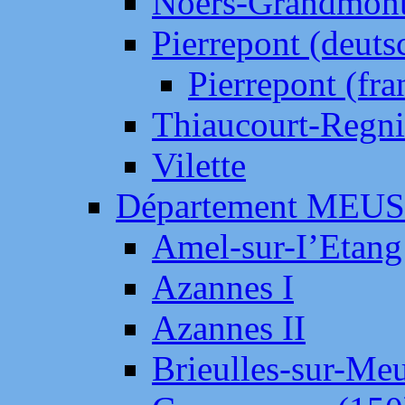
Noers-Grandmon
Pierrepont (deut
Pierrepont (fr
Thiaucourt-Regni
Vilette
Département MEU
Amel-sur-I’Etang
Azannes I
Azannes II
Brieulles-sur-Me