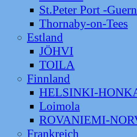
St.Peter Port -Guer
Thornaby-on-Tees
Estland
JÖHVI
TOILA
Finnland
HELSINKI-HON
Loimola
ROVANIEMI-NOR
Frankreich