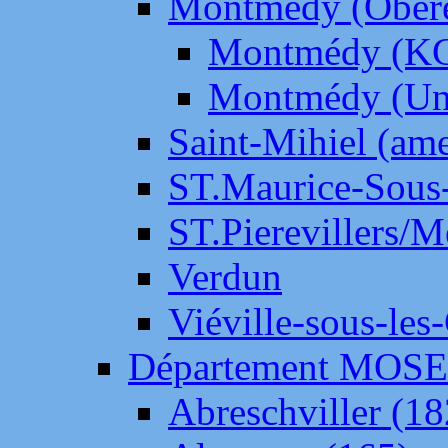
Montmédy (Ober
Montmédy (K
Montmédy (Un
Saint-Mihiel (am
ST.Maurice-Sous-
ST.Pierevillers/
Verdun
Viéville-sous-les
Département MOS
Abreschviller (18