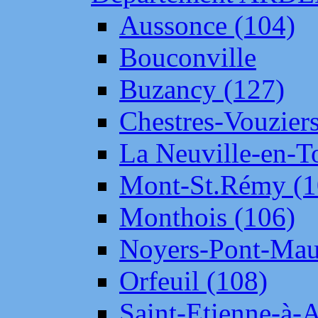
Aussonce (104)
Bouconville
Buzancy (127)
Chestres-Vouziers
La Neuville-en-T
Mont-St.Rémy (1
Monthois (106)
Noyers-Pont-Mau
Orfeuil (108)
Saint-Etienne-à-