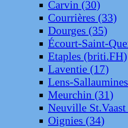
Carvin (30)
Courrières (33)
Dourges (35)
Écourt-Saint-Que
Etaples (briti.FH)
Laventie (17)
Lens-Sallaumine
Meurchin (31)
Neuville St.Vaas
Oignies (34)