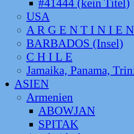
#41444 (kein Titel)
USA
A R G E N T I N I E N
BARBADOS (Insel)
C H I L E
Jamaika, Panama, Tri
ASIEN
Armenien
ABOWJAN
SPITAK