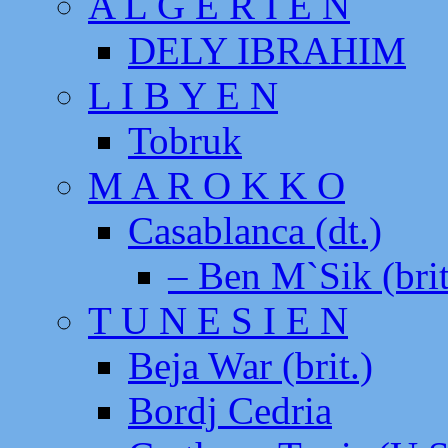
A L G E R I E N
DELY IBRAHIM
L I B Y E N
Tobruk
M A R O K K O
Casablanca (dt.)
– Ben M`Sik (brit
T U N E S I E N
Beja War (brit.)
Bordj Cedria