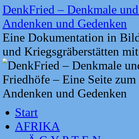
Zum
DenkFried – Denkmale und 
Inhalt
springen
Andenken und Gedenken
Eine Dokumentation in Bil
und Kriegsgräberstätten mi
Start
AFRIKA