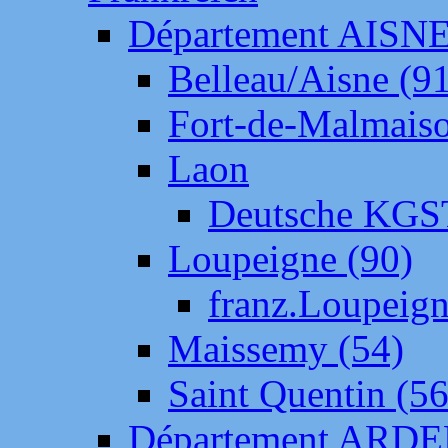
Département AISN
Belleau/Aisne (9
Fort-de-Malmais
Laon
Deutsche KGS
Loupeigne (90)
franz.Loupeig
Maissemy (54)
Saint Quentin (56
Département ARD