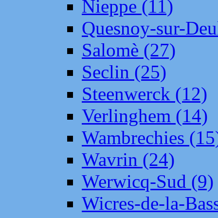
Nieppe (11)
Quesnoy-sur-Deul
Salomè (27)
Seclin (25)
Steenwerck (12)
Verlinghem (14)
Wambrechies (15
Wavrin (24)
Werwicq-Sud (9)
Wicres-de-la-Bass