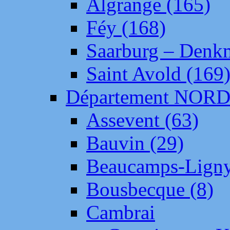
Algrange (165)
Féy (168)
Saarburg – Denk
Saint Avold (169
Département NOR
Assevent (63)
Bauvin (29)
Beaucamps-Ligny
Bousbecque (8)
Cambrai