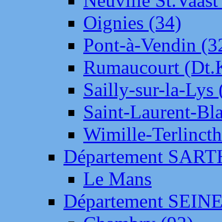
Neuville St.Vaas
Oignies (34)
Pont-à-Vendin (3
Rumaucourt (Dt
Sailly-sur-la-Lys 
Saint-Laurent-Bl
Wimille-Terlincth
Département SAR
Le Mans
Département SEIN