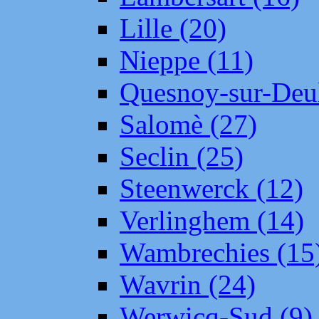
Lille (20)
Nieppe (11)
Quesnoy-sur-Deul
Salomè (27)
Seclin (25)
Steenwerck (12)
Verlinghem (14)
Wambrechies (15
Wavrin (24)
Werwicq-Sud (9)