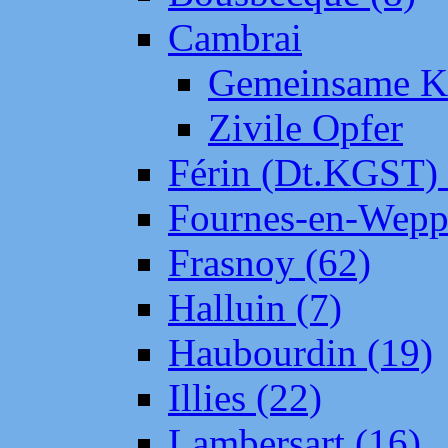
Cambrai
Gemeinsame Kr
Zivile Opfer
Férin (Dt.KGST)
Fournes-en-Wepp
Frasnoy (62)
Halluin (7)
Haubourdin (19)
Illies (22)
Lambersart (16)