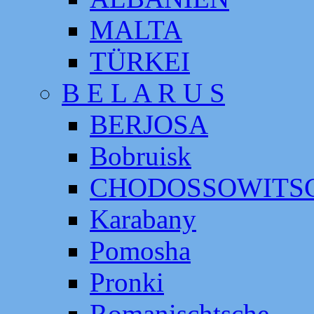
MALTA
TÜRKEI
B E L A R U S
BERJOSA
Bobruisk
CHODOSSOWITS
Karabany
Pomosha
Pronki
Romanischtsche