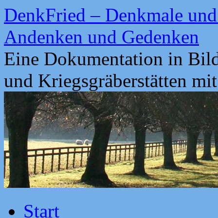
Zum
DenkFried – Denkmale und 
Inhalt
springen
Andenken und Gedenken
Eine Dokumentation in Bil
und Kriegsgräberstätten mi
Start