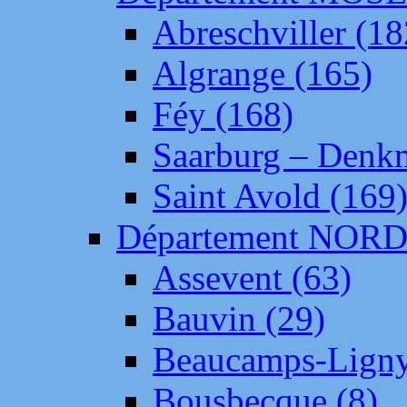
Abreschviller (18
Algrange (165)
Féy (168)
Saarburg – Denk
Saint Avold (169
Département NOR
Assevent (63)
Bauvin (29)
Beaucamps-Ligny
Bousbecque (8)