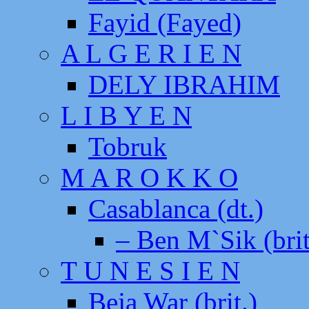
Fayid (Fayed)
A L G E R I E N
DELY IBRAHIM
L I B Y E N
Tobruk
M A R O K K O
Casablanca (dt.)
– Ben M`Sik (brit
T U N E S I E N
Beja War (brit.)