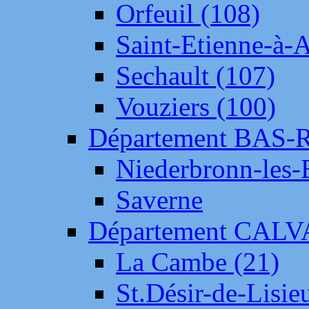
Orfeuil (108)
Saint-Etienne-à-
Sechault (107)
Vouziers (100)
Département BAS-
Niederbronn-les-
Saverne
Département CAL
La Cambe (21)
St.Désir-de-Lisie