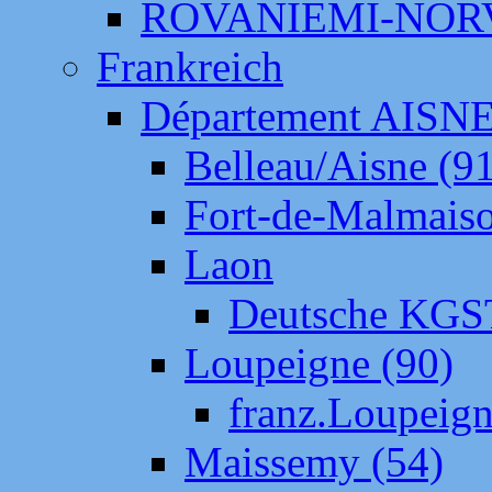
ROVANIEMI-NOR
Frankreich
Département AISN
Belleau/Aisne (9
Fort-de-Malmais
Laon
Deutsche KGS
Loupeigne (90)
franz.Loupeig
Maissemy (54)