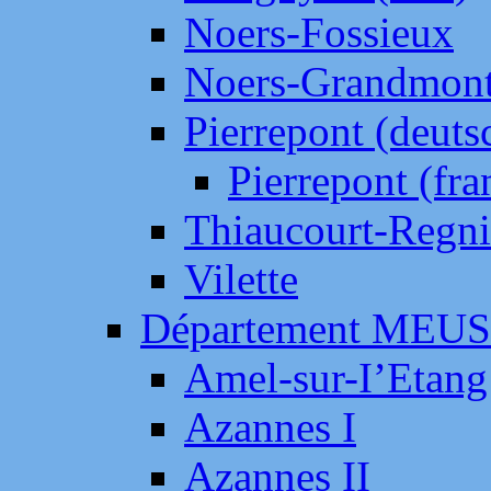
Noers-Fossieux
Noers-Grandmon
Pierrepont (deut
Pierrepont (fr
Thiaucourt-Regni
Vilette
Département MEU
Amel-sur-I’Etang
Azannes I
Azannes II