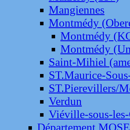
Mangiennes
Montmédy (Ober
Montmédy (K
Montmédy (Un
Saint-Mihiel (am
ST.Maurice-Sous-
ST.Pierevillers/
Verdun
Viéville-sous-les
Département MOS