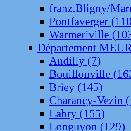
franz.Bligny/Mar
Pontfaverger (11
Warmeriville (10
Département ME
Andilly (7)
Bouillonville (16
Briey (145)
Charancy-Vezin (
Labry (155)
Longuyon (129)