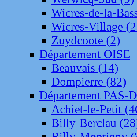
Wicres-de-la-Bass
Wicres-Village (2
Zuydcoote (2)
Département OISE
Beauvais (14)
Dompierre (82)
Département PAS-
Achiet-le-Petit (4
Billy-Berclau (28
Billy-Montigny (