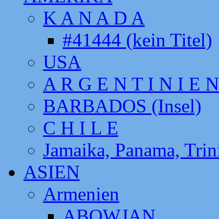
K A N A D A
#41444 (kein Titel)
USA
A R G E N T I N I E N
BARBADOS (Insel)
C H I L E
Jamaika, Panama, Tri
ASIEN
Armenien
ABOWJAN