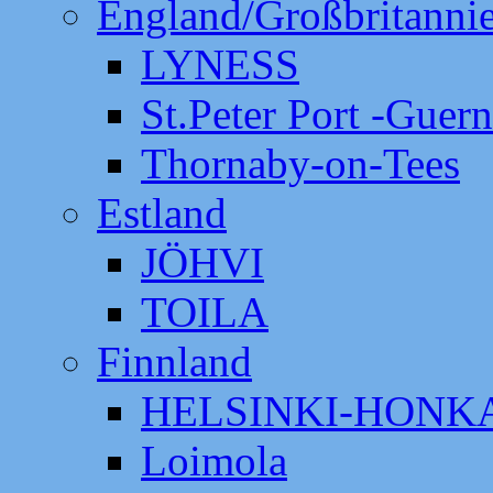
England/Großbritanni
LYNESS
St.Peter Port -Guer
Thornaby-on-Tees
Estland
JÖHVI
TOILA
Finnland
HELSINKI-HON
Loimola