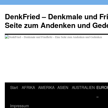
Zum
Inhalt
DenkFried – Denkmale und Fri
springen
Seite zum Andenken und Ged
Start
AFRIKA
AMERIKA
ASIEN
AUSTRALIEN
EURO
–
Impressum