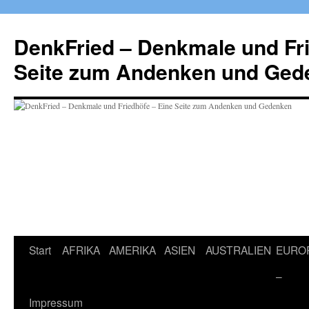
Zum
Inhalt
DenkFried – Denkmale und Fri
springen
Seite zum Andenken und Ged
Start
AFRIKA
AMERIKA
ASIEN
AUSTRALIEN
EURO
–
Impressum