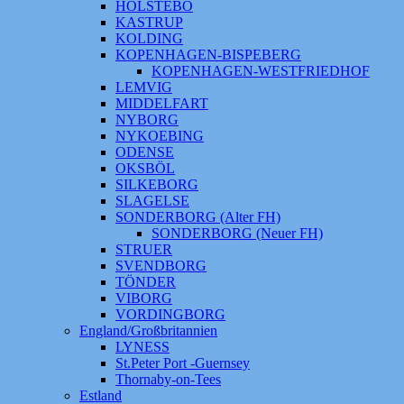
HOLSTEBO
KASTRUP
KOLDING
KOPENHAGEN-BISPEBERG
KOPENHAGEN-WESTFRIEDHOF
LEMVIG
MIDDELFART
NYBORG
NYKOEBING
ODENSE
OKSBÖL
SILKEBORG
SLAGELSE
SONDERBORG (Alter FH)
SONDERBORG (Neuer FH)
STRUER
SVENDBORG
TÖNDER
VIBORG
VORDINGBORG
England/Großbritannien
LYNESS
St.Peter Port -Guernsey
Thornaby-on-Tees
Estland