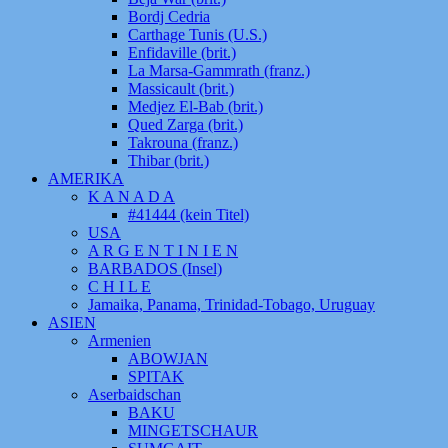
Bordj Cedria
Carthage Tunis (U.S.)
Enfidaville (brit.)
La Marsa-Gammrath (franz.)
Massicault (brit.)
Medjez El-Bab (brit.)
Qued Zarga (brit.)
Takrouna (franz.)
Thibar (brit.)
AMERIKA
K A N A D A
#41444 (kein Titel)
USA
A R G E N T I N I E N
BARBADOS (Insel)
C H I L E
Jamaika, Panama, Trinidad-Tobago, Uruguay
ASIEN
Armenien
ABOWJAN
SPITAK
Aserbaidschan
BAKU
MINGETSCHAUR