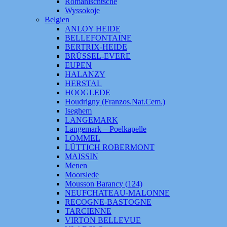
Romanischtsche
Wyssokoje
Belgien
ANLOY HEIDE
BELLEFONTAINE
BERTRIX-HEIDE
BRÜSSEL-EVERE
EUPEN
HALANZY
HERSTAL
HOOGLEDE
Houdrigny (Franzos.Nat.Cem.)
Iseghem
LANGEMARK
Langemark – Poelkapelle
LOMMEL
LÜTTICH ROBERMONT
MAISSIN
Menen
Moorslede
Mousson Barancy (124)
NEUFCHATEAU-MALONNE
RECOGNE-BASTOGNE
TARCIENNE
VIRTON BELLEVUE