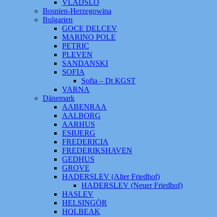
VLADSLO
Bosnien-Herzegowina
Bulgarien
GOCE DELCEV
MARINO POLE
PETRIC
PLEVEN
SANDANSKI
SOFIA
Sofia – Dt KGST
VARNA
Dänemark
AABENRAA
AALBORG
AARHUS
ESBJERG
FREDERICIA
FREDERIKSHAVEN
GEDHUS
GROVE
HADERSLEV (Alter Friedhof)
HADERSLEV (Neuer Friedhof)
HASLEV
HELSINGÖR
HOLBEAK