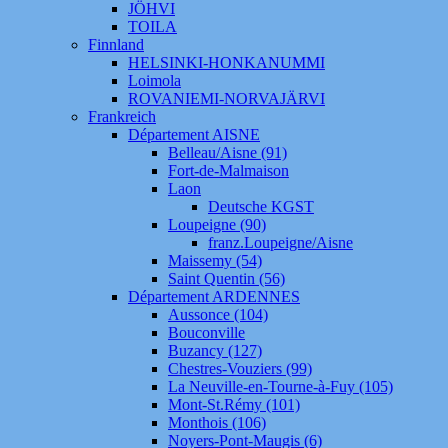
JÖHVI
TOILA
Finnland
HELSINKI-HONKANUMMI
Loimola
ROVANIEMI-NORVAJÄRVI
Frankreich
Département AISNE
Belleau/Aisne (91)
Fort-de-Malmaison
Laon
Deutsche KGST
Loupeigne (90)
franz.Loupeigne/Aisne
Maissemy (54)
Saint Quentin (56)
Département ARDENNES
Aussonce (104)
Bouconville
Buzancy (127)
Chestres-Vouziers (99)
La Neuville-en-Tourne-à-Fuy (105)
Mont-St.Rémy (101)
Monthois (106)
Noyers-Pont-Maugis (6)