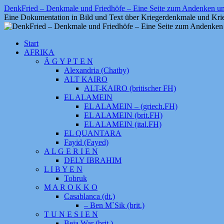
Zum
DenkFried – Denkmale und Friedhöfe – Eine Seite zum Andenken 
Inhalt
Eine Dokumentation in Bild und Text über Kriegerdenkmale und Krie
springen
Start
AFRIKA
Ä G Y P T E N
Alexandria (Chatby)
ALT KAIRO
ALT-KAIRO (britischer FH)
EL ALAMEIN
EL ALAMEIN – (griech.FH)
EL ALAMEIN (brit.FH)
EL ALAMEIN (ital.FH)
EL QUANTARA
Fayid (Fayed)
A L G E R I E N
DELY IBRAHIM
L I B Y E N
Tobruk
M A R O K K O
Casablanca (dt.)
– Ben M`Sik (brit.)
T U N E S I E N
Beja War (brit.)