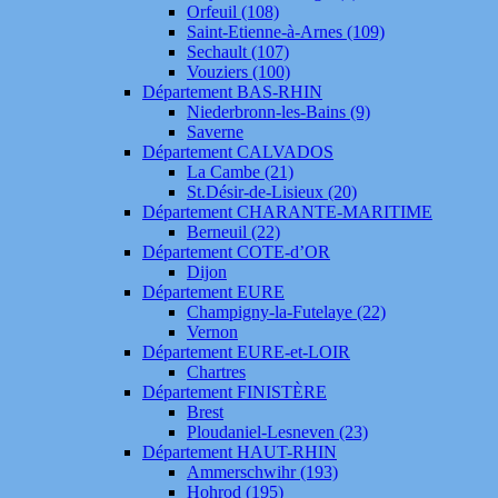
Orfeuil (108)
Saint-Etienne-à-Arnes (109)
Sechault (107)
Vouziers (100)
Département BAS-RHIN
Niederbronn-les-Bains (9)
Saverne
Département CALVADOS
La Cambe (21)
St.Désir-de-Lisieux (20)
Département CHARANTE-MARITIME
Berneuil (22)
Département COTE-d’OR
Dijon
Département EURE
Champigny-la-Futelaye (22)
Vernon
Département EURE-et-LOIR
Chartres
Département FINISTÈRE
Brest
Ploudaniel-Lesneven (23)
Département HAUT-RHIN
Ammerschwihr (193)
Hohrod (195)