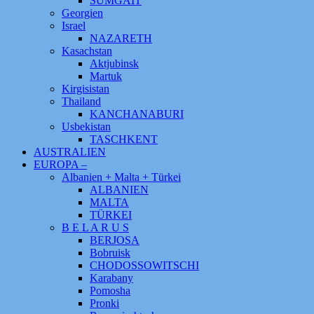
SUMGAIT
Georgien
Israel
NAZARETH
Kasachstan
Aktjubinsk
Martuk
Kirgisistan
Thailand
KANCHANABURI
Usbekistan
TASCHKENT
AUSTRALIEN
EUROPA –
Albanien + Malta + Türkei
ALBANIEN
MALTA
TÜRKEI
B E L A R U S
BERJOSA
Bobruisk
CHODOSSOWITSCHI
Karabany
Pomosha
Pronki