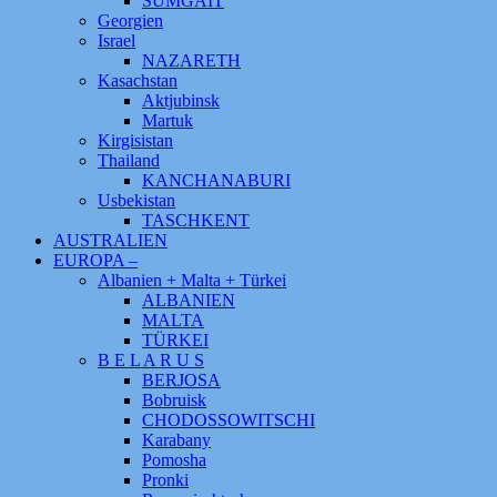
SUMGAIT
Georgien
Israel
NAZARETH
Kasachstan
Aktjubinsk
Martuk
Kirgisistan
Thailand
KANCHANABURI
Usbekistan
TASCHKENT
AUSTRALIEN
EUROPA –
Albanien + Malta + Türkei
ALBANIEN
MALTA
TÜRKEI
B E L A R U S
BERJOSA
Bobruisk
CHODOSSOWITSCHI
Karabany
Pomosha
Pronki