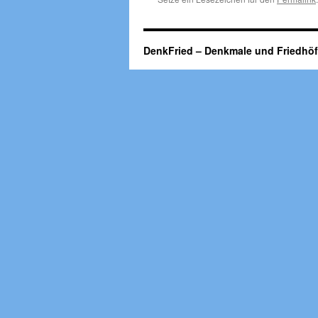
DenkFried – Denkmale und Friedhö