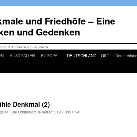
male und Friedhöfe – Eine
ken und Gedenken
EN
AUSTRALIEN
EUROPA –
DEUTSCHLAND – OST
Deutschlan
le Denkmal (2)
 2014
|
Die Originalgröße beträgt
512 × 339
Pixel
)