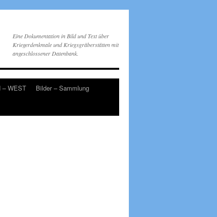
Eine Dokumentation in Bild und Text über
Kriegerdenkmale und Kriegsgräberstätten mit
angeschlossener Datenbank.
d – WEST
Bilder – Sammlung