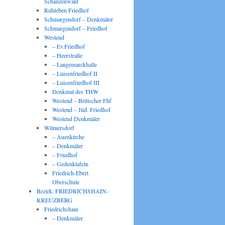
Schanzenwald
Ruhleben Friedhof
Schmargendorf – Denkmäler
Schmargendorf – Friedhof
Westend
– Ev.Friedhof
– Heerstraße
– Langemarckhalle
– Luisenfriedhof II
– Luisenfriedhof III
Denkmal des THW
Westend – Britischer Fhf
Westend – Jüd. Friedhof
Westend Denkmäler
Wilmersdorf
– Auenkirche
– Denkmäler
– Friedhof
– Gedenktafeln
Friedrich-Ebert
Oberschule
Bezirk: FRIEDRICHSHAIN-
KREUZBERG
Friedrichshain
– Denkmäler