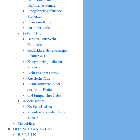
Baptistengemeinde
Kriegsbriefe gefallener
Studenten
Lehrer im Krieg
Ritter der Tiefe
1939 – 1945
Berliner Feuerwehr
Ehrentafel
Gedenktafel der ehemaligen
Schüler AHS
Kriegsbriefe gefallenen
Studenten
Licht aus dem Herzen
Russische Erde
Sanitätsoffiziere in der
deutschen Flotte
und bringen ihre Gaben
Andere Kriege
Ka Schicksalstage
Kriegbriefe aus den Jahre
1870-71
Sterbebilder
DEUTSCHLAND – OST
B E R L I N