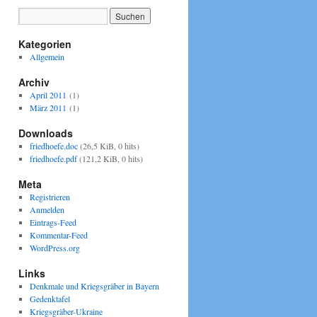
Kategorien
Allgemein
Archiv
April 2011
(1)
März 2011
(1)
Downloads
friedhoefe.doc
(26,5 KiB, 0 hits)
friedhoefe.pdf
(121,2 KiB, 0 hits)
Meta
Registrieren
Anmelden
Eintrags-Feed
Kommentar-Feed
WordPress.org
Links
Denkmale und Kriegsgräber in Bayern
Gedenktafel
Kriegsgräber-Ukraine