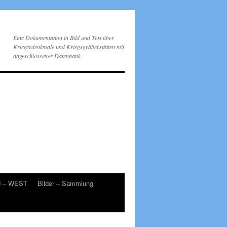
Eine Dokumentation in Bild und Text über
Kriegerdenkmale und Kriegsgräberstätten mit
angeschlossener Datenbank.
d – WEST
Bilder – Sammlung