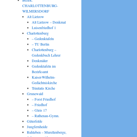
Bezirk:
CHARLOTTENBURG-
WILMERSDORF
Alt Lietzow
Alt Lietzow – Denkmal
Luisenfriedhof 1
Charlottenburg
– Gedenktafeln
– TU Berlin
Charlottenburg –
Gedenkbuch Lehrer
Denkmäler
Gedenktafeln im
Bezirksamt
Kaiser-Wilhelm-
Gedächtniskirche
Trinitatis Kirche
Grunewald
– Forst Friedhof
– Friedhof
– Gleis 17
– Rathenau-Gymn.
Güterfelde
Jungfernheide
Ruhleben – Murellenberge,