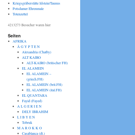
Kriegsgräberstätte Idstein/Taunus
Potsdamer Ehrenmale
Totenzettel
4213273
Besucher waren hier
Seiten
AFRIKA
Ä G Y P T E N
Alexandria (Chatby)
ALT KAIRO
ALT-KAIRO (britischer FH)
EL ALAMEIN
EL ALAMEIN –
(griech.FH)
EL ALAMEIN (brit.FH)
EL ALAMEIN (ital.FH)
EL QUANTARA
Fayid (Fayed)
A L G E R I E N
DELY IBRAHIM
L I B Y E N
Tobruk
M A R O K K O
Casablanca (dt.)