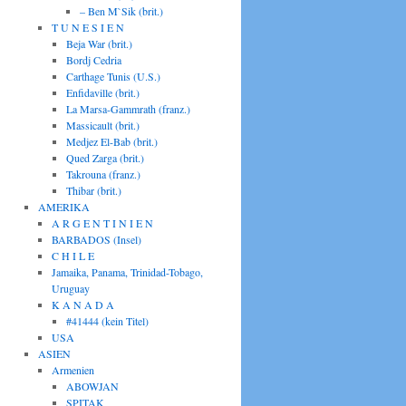
– Ben M`Sik (brit.)
T U N E S I E N
Beja War (brit.)
Bordj Cedria
Carthage Tunis (U.S.)
Enfidaville (brit.)
La Marsa-Gammrath (franz.)
Massicault (brit.)
Medjez El-Bab (brit.)
Qued Zarga (brit.)
Takrouna (franz.)
Thibar (brit.)
AMERIKA
A R G E N T I N I E N
BARBADOS (Insel)
C H I L E
Jamaika, Panama, Trinidad-Tobago,
Uruguay
K A N A D A
#41444 (kein Titel)
USA
ASIEN
Armenien
ABOWJAN
SPITAK