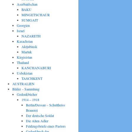
Aserbaidschan
BAKU
MINGETSCHAUR
SUMGAIT
Georgien
Israel
NAZARETH
Kasachstan
Aktjubinsk
Martuk
Kirgisistan
Thailand
KANCHANABURI
Usbekistan
TASCHKENT
AUSTRALIEN
Bilder – Sammlung
Gedenkbücher
1914 – 1918
Berlin/Dessau – Schultheiss
Brauerei
Der deutsche Soldat
Die Alten Adler
Feldzugsbriefe eines Pastors
Gedenkbuch der