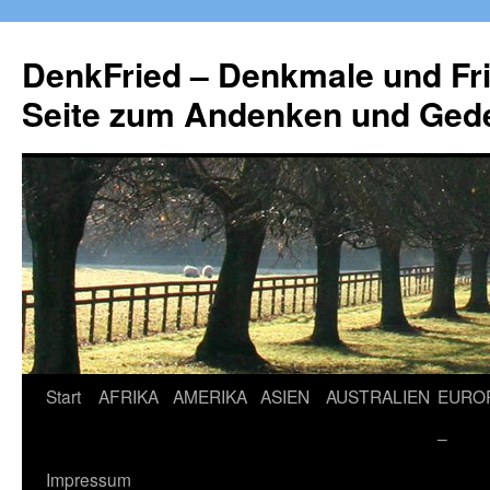
Zum
Inhalt
DenkFried – Denkmale und Fri
springen
Seite zum Andenken und Ged
Start
AFRIKA
AMERIKA
ASIEN
AUSTRALIEN
EURO
–
Impressum