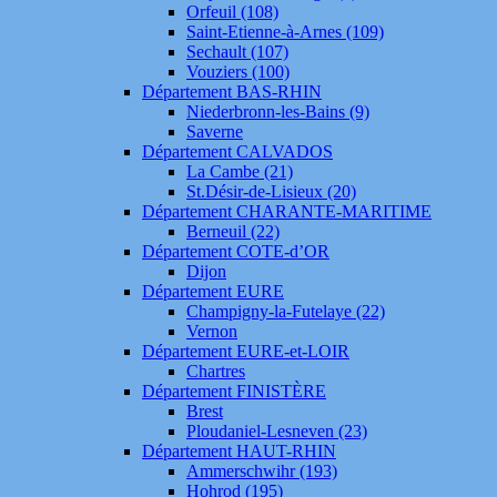
Orfeuil (108)
Saint-Etienne-à-Arnes (109)
Sechault (107)
Vouziers (100)
Département BAS-RHIN
Niederbronn-les-Bains (9)
Saverne
Département CALVADOS
La Cambe (21)
St.Désir-de-Lisieux (20)
Département CHARANTE-MARITIME
Berneuil (22)
Département COTE-d’OR
Dijon
Département EURE
Champigny-la-Futelaye (22)
Vernon
Département EURE-et-LOIR
Chartres
Département FINISTÈRE
Brest
Ploudaniel-Lesneven (23)
Département HAUT-RHIN
Ammerschwihr (193)
Hohrod (195)