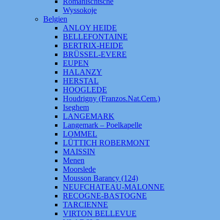
Romanischtsche
Wyssokoje
Belgien
ANLOY HEIDE
BELLEFONTAINE
BERTRIX-HEIDE
BRÜSSEL-EVERE
EUPEN
HALANZY
HERSTAL
HOOGLEDE
Houdrigny (Franzos.Nat.Cem.)
Iseghem
LANGEMARK
Langemark – Poelkapelle
LOMMEL
LÜTTICH ROBERMONT
MAISSIN
Menen
Moorslede
Mousson Barancy (124)
NEUFCHATEAU-MALONNE
RECOGNE-BASTOGNE
TARCIENNE
VIRTON BELLEVUE