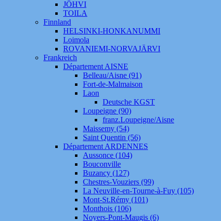
JÖHVI
TOILA
Finnland
HELSINKI-HONKANUMMI
Loimola
ROVANIEMI-NORVAJÄRVI
Frankreich
Département AISNE
Belleau/Aisne (91)
Fort-de-Malmaison
Laon
Deutsche KGST
Loupeigne (90)
franz.Loupeigne/Aisne
Maissemy (54)
Saint Quentin (56)
Département ARDENNES
Aussonce (104)
Bouconville
Buzancy (127)
Chestres-Vouziers (99)
La Neuville-en-Tourne-à-Fuy (105)
Mont-St.Rémy (101)
Monthois (106)
Noyers-Pont-Maugis (6)