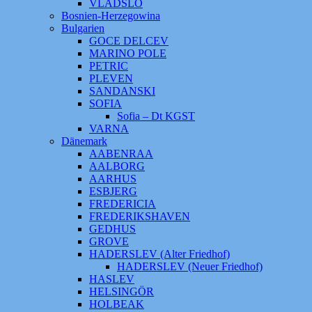
VLADSLO
Bosnien-Herzegowina
Bulgarien
GOCE DELCEV
MARINO POLE
PETRIC
PLEVEN
SANDANSKI
SOFIA
Sofia – Dt KGST
VARNA
Dänemark
AABENRAA
AALBORG
AARHUS
ESBJERG
FREDERICIA
FREDERIKSHAVEN
GEDHUS
GROVE
HADERSLEV (Alter Friedhof)
HADERSLEV (Neuer Friedhof)
HASLEV
HELSINGÖR
HOLBEAK