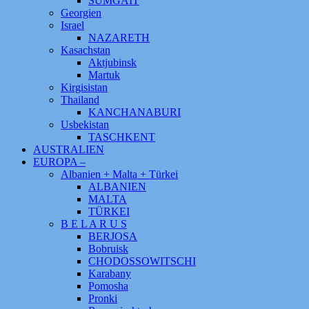
SUMGAIT
Georgien
Israel
NAZARETH
Kasachstan
Aktjubinsk
Martuk
Kirgisistan
Thailand
KANCHANABURI
Usbekistan
TASCHKENT
AUSTRALIEN
EUROPA –
Albanien + Malta + Türkei
ALBANIEN
MALTA
TÜRKEI
B E L A R U S
BERJOSA
Bobruisk
CHODOSSOWITSCHI
Karabany
Pomosha
Pronki