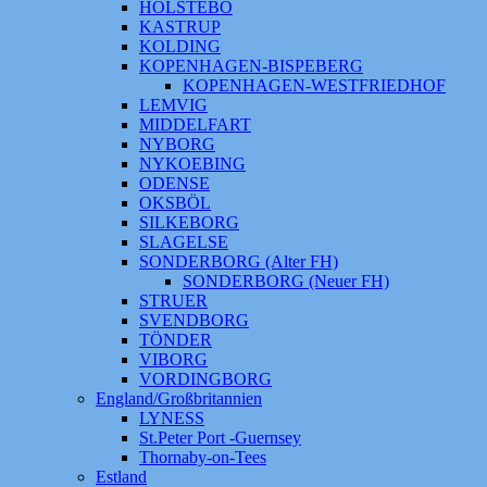
HOLSTEBO
KASTRUP
KOLDING
KOPENHAGEN-BISPEBERG
KOPENHAGEN-WESTFRIEDHOF
LEMVIG
MIDDELFART
NYBORG
NYKOEBING
ODENSE
OKSBÖL
SILKEBORG
SLAGELSE
SONDERBORG (Alter FH)
SONDERBORG (Neuer FH)
STRUER
SVENDBORG
TÖNDER
VIBORG
VORDINGBORG
England/Großbritannien
LYNESS
St.Peter Port -Guernsey
Thornaby-on-Tees
Estland