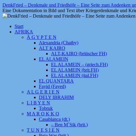
Zum
DenkFried – Denkmale und Friedhöfe – Eine Seite zum Andenken 
Inhalt
Eine Dokumentation in Bild und Text über Kriegerdenkmale und Krie
springen
Start
AFRIKA
Ä G Y P T E N
Alexandria (Chatby)
ALT KAIRO
ALT-KAIRO (britischer FH)
EL ALAMEIN
EL ALAMEIN – (griech.FH)
EL ALAMEIN (brit.FH)
EL ALAMEIN (ital.FH)
EL QUANTARA
Fayid (Fayed)
A L G E R I E N
DELY IBRAHIM
L I B Y E N
Tobruk
M A R O K K O
Casablanca (dt.)
– Ben M`Sik (brit.)
T U N E S I E N
Beja War (brit.)