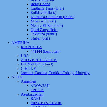
Bordj Cedria
Carthage Tunis (U.S.)
Enfidaville (brit.)
La Marsa-Gammrath (franz.)
Massicault (brit.)
Medjez El-Bab (brit.)
Qued Zarga (brit.)
Takrouna (franz.)
Thibar (brit.)
AMERIKA
K A N A D A
#41444 (kein Titel)
USA
A R G E N T I N I E N
BARBADOS (Insel)
C H I L E
Jamaika, Panama, Trinidad-Tobago, Uruguay
ASIEN
Armenien
ABOWJAN
SPITAK
Aserbaidschan
BAKU
MINGETSCHAUR