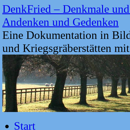
Zum
DenkFried – Denkmale und 
Inhalt
springen
Andenken und Gedenken
Eine Dokumentation in Bil
und Kriegsgräberstätten mi
Start