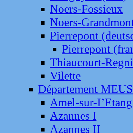
Noers-Fossieux
Noers-Grandmon
Pierrepont (deut
Pierrepont (fr
Thiaucourt-Regni
Vilette
Département MEU
Amel-sur-I’Etang
Azannes I
Azannes II