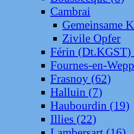
Cambrai
Gemeinsame Kr
Zivile Opfer
Férin (Dt.KGST)
Fournes-en-Wepp
Frasnoy (62)
Halluin (7)
Haubourdin (19)
Illies (22)
Lambersart (16)