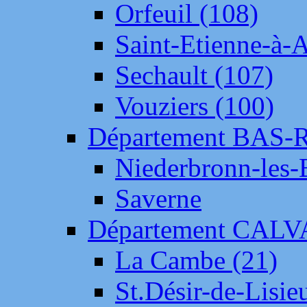
Orfeuil (108)
Saint-Etienne-à-
Sechault (107)
Vouziers (100)
Département BAS-
Niederbronn-les-
Saverne
Département CAL
La Cambe (21)
St.Désir-de-Lisie