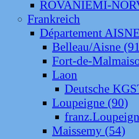
ROVANIEMI-NOR
Frankreich
Département AISN
Belleau/Aisne (9
Fort-de-Malmais
Laon
Deutsche KGS
Loupeigne (90)
franz.Loupeig
Maissemy (54)