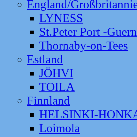
England/Großbritanni
LYNESS
St.Peter Port -Guer
Thornaby-on-Tees
Estland
JÖHVI
TOILA
Finnland
HELSINKI-HON
Loimola