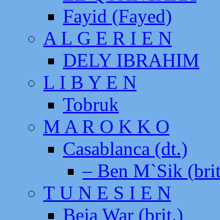
Fayid (Fayed)
A L G E R I E N
DELY IBRAHIM
L I B Y E N
Tobruk
M A R O K K O
Casablanca (dt.)
– Ben M`Sik (brit
T U N E S I E N
Beja War (brit.)