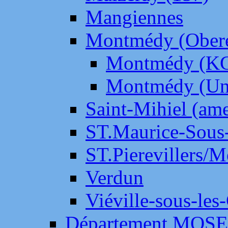
Mangiennes
Montmédy (Ober
Montmédy (K
Montmédy (Un
Saint-Mihiel (am
ST.Maurice-Sous-
ST.Pierevillers/
Verdun
Viéville-sous-les
Département MOS