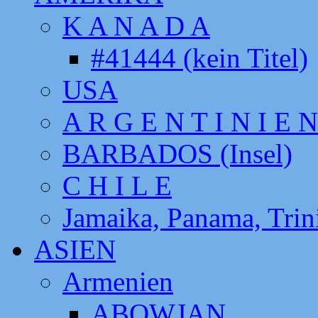
K A N A D A
#41444 (kein Titel)
USA
A R G E N T I N I E N
BARBADOS (Insel)
C H I L E
Jamaika, Panama, Tri
ASIEN
Armenien
ABOWJAN