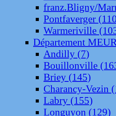
franz.Bligny/Mar
Pontfaverger (11
Warmeriville (10
Département ME
Andilly (7)
Bouillonville (16
Briey (145)
Charancy-Vezin (
Labry (155)
Longuyon (129)