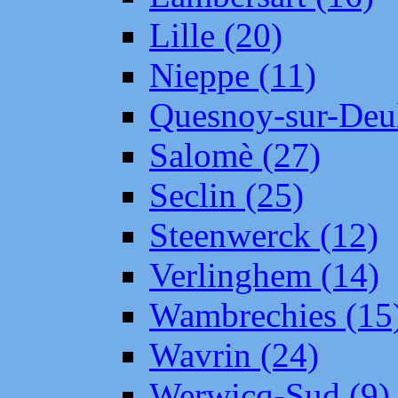
Lille (20)
Nieppe (11)
Quesnoy-sur-Deul
Salomè (27)
Seclin (25)
Steenwerck (12)
Verlinghem (14)
Wambrechies (15
Wavrin (24)
Werwicq-Sud (9)