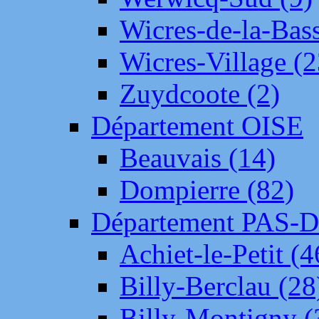
Wicres-de-la-Bass
Wicres-Village (2
Zuydcoote (2)
Département OISE
Beauvais (14)
Dompierre (82)
Département PAS-
Achiet-le-Petit (4
Billy-Berclau (28
Billy-Montigny (