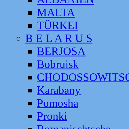
MALTA
TÜRKEI
B E L A R U S
BERJOSA
Bobruisk
CHODOSSOWITS
Karabany
Pomosha
Pronki
Romanischtsche