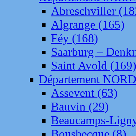
Abreschviller (18
Algrange (165)
Féy (168)
Saarburg – Denk
Saint Avold (169
Département NOR
Assevent (63)
Bauvin (29)
Beaucamps-Ligny
Bousbecque (8)