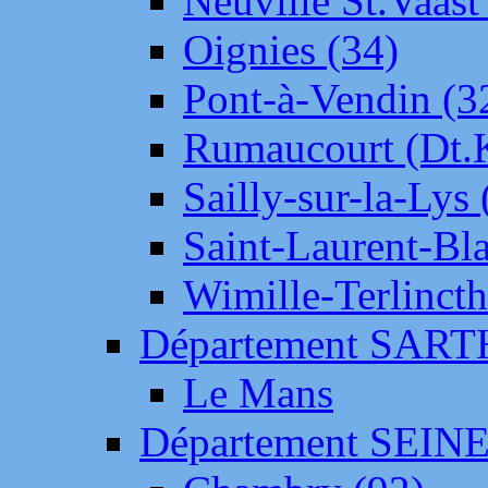
Neuville St.Vaas
Oignies (34)
Pont-à-Vendin (3
Rumaucourt (Dt
Sailly-sur-la-Lys 
Saint-Laurent-Bl
Wimille-Terlincth
Département SAR
Le Mans
Département SEIN