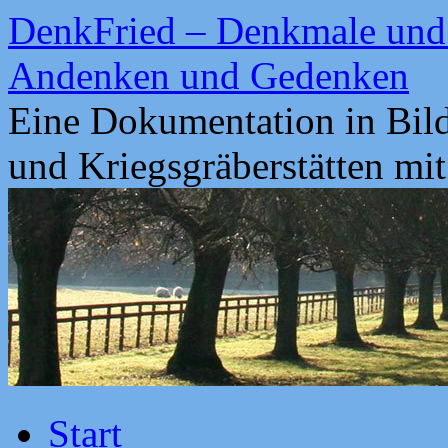
Zum
DenkFried – Denkmale und 
Inhalt
springen
Andenken und Gedenken
Eine Dokumentation in Bil
und Kriegsgräberstätten mi
Start