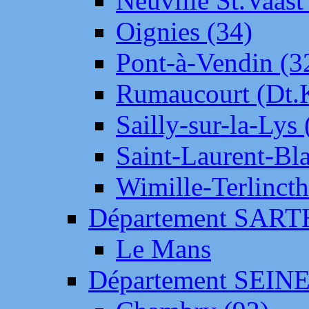
Neuville St.Vaas
Oignies (34)
Pont-à-Vendin (3
Rumaucourt (Dt
Sailly-sur-la-Lys 
Saint-Laurent-Bl
Wimille-Terlincth
Département SAR
Le Mans
Département SEIN