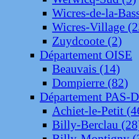
Wicres-de-la-Bass
Wicres-Village (2
Zuydcoote (2)
Département OISE
Beauvais (14)
Dompierre (82)
Département PAS-
Achiet-le-Petit (4
Billy-Berclau (28
Billy-Montigny (