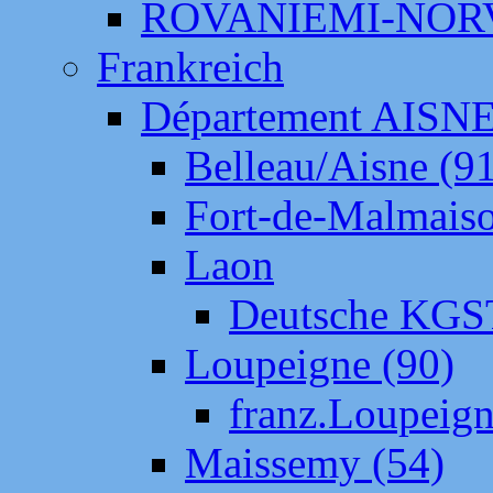
ROVANIEMI-NOR
Frankreich
Département AISN
Belleau/Aisne (9
Fort-de-Malmais
Laon
Deutsche KGS
Loupeigne (90)
franz.Loupeig
Maissemy (54)