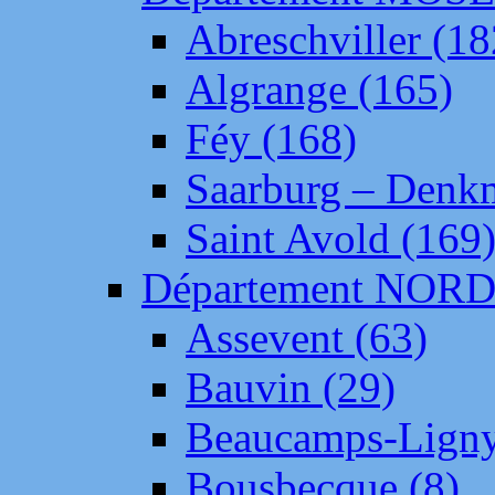
Abreschviller (18
Algrange (165)
Féy (168)
Saarburg – Denk
Saint Avold (169
Département NOR
Assevent (63)
Bauvin (29)
Beaucamps-Ligny
Bousbecque (8)