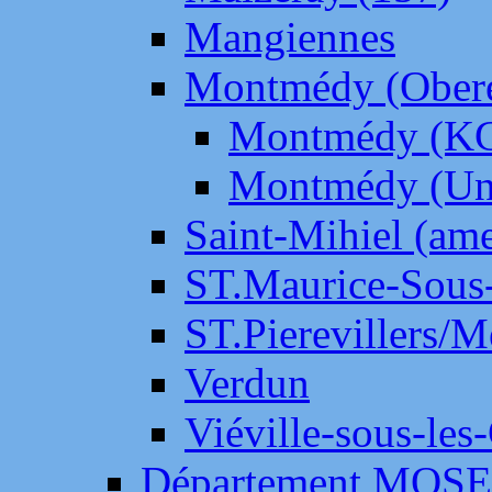
Mangiennes
Montmédy (Ober
Montmédy (K
Montmédy (Un
Saint-Mihiel (am
ST.Maurice-Sous-
ST.Pierevillers/
Verdun
Viéville-sous-les
Département MOS