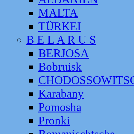
MALTA
TÜRKEI
B E L A R U S
BERJOSA
Bobruisk
CHODOSSOWITS
Karabany
Pomosha
Pronki
Romanischtsche