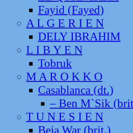
Fayid (Fayed)
A L G E R I E N
DELY IBRAHIM
L I B Y E N
Tobruk
M A R O K K O
Casablanca (dt.)
– Ben M`Sik (brit
T U N E S I E N
Beja War (brit.)