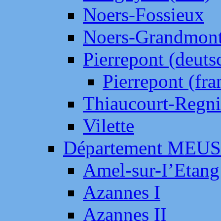
Noers-Fossieux
Noers-Grandmon
Pierrepont (deut
Pierrepont (fr
Thiaucourt-Regni
Vilette
Département MEU
Amel-sur-I’Etang
Azannes I
Azannes II