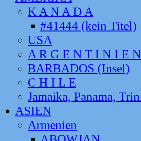
K A N A D A
#41444 (kein Titel)
USA
A R G E N T I N I E N
BARBADOS (Insel)
C H I L E
Jamaika, Panama, Tri
ASIEN
Armenien
ABOWJAN