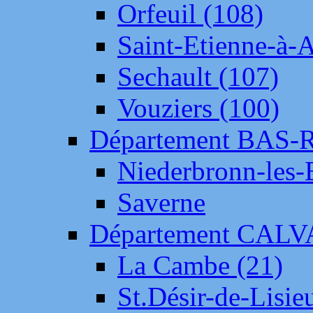
Orfeuil (108)
Saint-Etienne-à-
Sechault (107)
Vouziers (100)
Département BAS-
Niederbronn-les-
Saverne
Département CAL
La Cambe (21)
St.Désir-de-Lisie