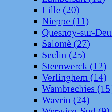
Lille (20)
Nieppe (11)
Quesnoy-sur-Deul
Salomè (27)
Seclin (25)
Steenwerck (12)
Verlinghem (14)
Wambrechies (15
Wavrin (24)
Werwicq-Sud (9)