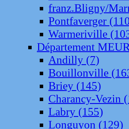
franz.Bligny/Mar
Pontfaverger (11
Warmeriville (10
Département ME
Andilly (7)
Bouillonville (16
Briey (145)
Charancy-Vezin (
Labry (155)
Longuyon (129)