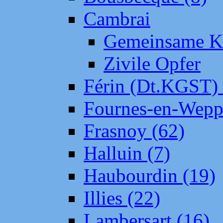
Cambrai
Gemeinsame Kr
Zivile Opfer
Férin (Dt.KGST)
Fournes-en-Wepp
Frasnoy (62)
Halluin (7)
Haubourdin (19)
Illies (22)
Lambersart (16)