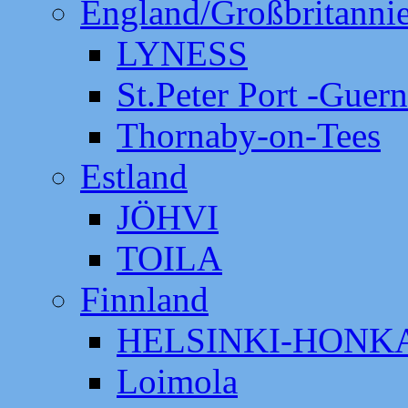
England/Großbritanni
LYNESS
St.Peter Port -Guer
Thornaby-on-Tees
Estland
JÖHVI
TOILA
Finnland
HELSINKI-HON
Loimola