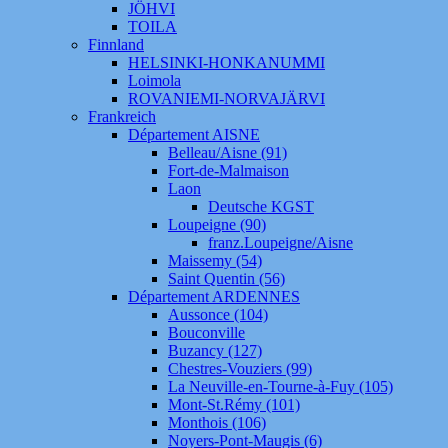
JÖHVI
TOILA
Finnland
HELSINKI-HONKANUMMI
Loimola
ROVANIEMI-NORVAJÄRVI
Frankreich
Département AISNE
Belleau/Aisne (91)
Fort-de-Malmaison
Laon
Deutsche KGST
Loupeigne (90)
franz.Loupeigne/Aisne
Maissemy (54)
Saint Quentin (56)
Département ARDENNES
Aussonce (104)
Bouconville
Buzancy (127)
Chestres-Vouziers (99)
La Neuville-en-Tourne-à-Fuy (105)
Mont-St.Rémy (101)
Monthois (106)
Noyers-Pont-Maugis (6)