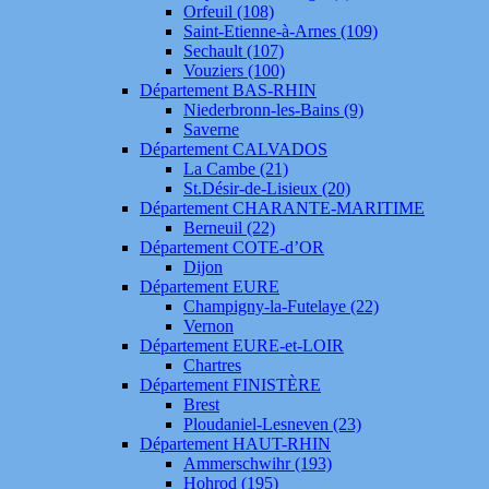
Orfeuil (108)
Saint-Etienne-à-Arnes (109)
Sechault (107)
Vouziers (100)
Département BAS-RHIN
Niederbronn-les-Bains (9)
Saverne
Département CALVADOS
La Cambe (21)
St.Désir-de-Lisieux (20)
Département CHARANTE-MARITIME
Berneuil (22)
Département COTE-d’OR
Dijon
Département EURE
Champigny-la-Futelaye (22)
Vernon
Département EURE-et-LOIR
Chartres
Département FINISTÈRE
Brest
Ploudaniel-Lesneven (23)
Département HAUT-RHIN
Ammerschwihr (193)
Hohrod (195)