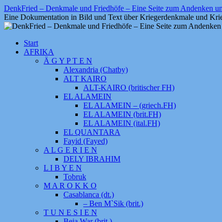
Zum
DenkFried – Denkmale und Friedhöfe – Eine Seite zum Andenken 
Inhalt
Eine Dokumentation in Bild und Text über Kriegerdenkmale und Krie
springen
Start
AFRIKA
Ä G Y P T E N
Alexandria (Chatby)
ALT KAIRO
ALT-KAIRO (britischer FH)
EL ALAMEIN
EL ALAMEIN – (griech.FH)
EL ALAMEIN (brit.FH)
EL ALAMEIN (ital.FH)
EL QUANTARA
Fayid (Fayed)
A L G E R I E N
DELY IBRAHIM
L I B Y E N
Tobruk
M A R O K K O
Casablanca (dt.)
– Ben M`Sik (brit.)
T U N E S I E N
Beja War (brit.)