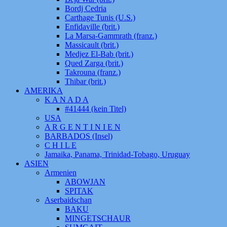
Bordj Cedria
Carthage Tunis (U.S.)
Enfidaville (brit.)
La Marsa-Gammrath (franz.)
Massicault (brit.)
Medjez El-Bab (brit.)
Qued Zarga (brit.)
Takrouna (franz.)
Thibar (brit.)
AMERIKA
K A N A D A
#41444 (kein Titel)
USA
A R G E N T I N I E N
BARBADOS (Insel)
C H I L E
Jamaika, Panama, Trinidad-Tobago, Uruguay
ASIEN
Armenien
ABOWJAN
SPITAK
Aserbaidschan
BAKU
MINGETSCHAUR