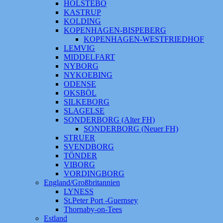
HOLSTEBO
KASTRUP
KOLDING
KOPENHAGEN-BISPEBERG
KOPENHAGEN-WESTFRIEDHOF
LEMVIG
MIDDELFART
NYBORG
NYKOEBING
ODENSE
OKSBÖL
SILKEBORG
SLAGELSE
SONDERBORG (Alter FH)
SONDERBORG (Neuer FH)
STRUER
SVENDBORG
TÖNDER
VIBORG
VORDINGBORG
England/Großbritannien
LYNESS
St.Peter Port -Guernsey
Thornaby-on-Tees
Estland