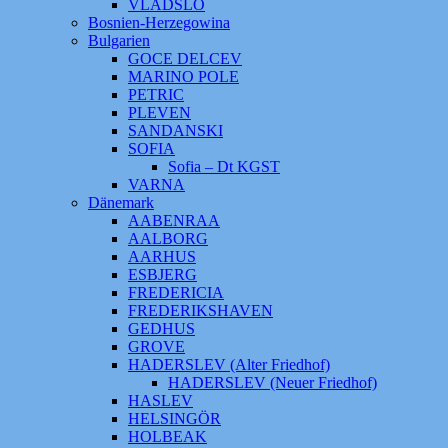
VLADSLO
Bosnien-Herzegowina
Bulgarien
GOCE DELCEV
MARINO POLE
PETRIC
PLEVEN
SANDANSKI
SOFIA
Sofia – Dt KGST
VARNA
Dänemark
AABENRAA
AALBORG
AARHUS
ESBJERG
FREDERICIA
FREDERIKSHAVEN
GEDHUS
GROVE
HADERSLEV (Alter Friedhof)
HADERSLEV (Neuer Friedhof)
HASLEV
HELSINGÖR
HOLBEAK