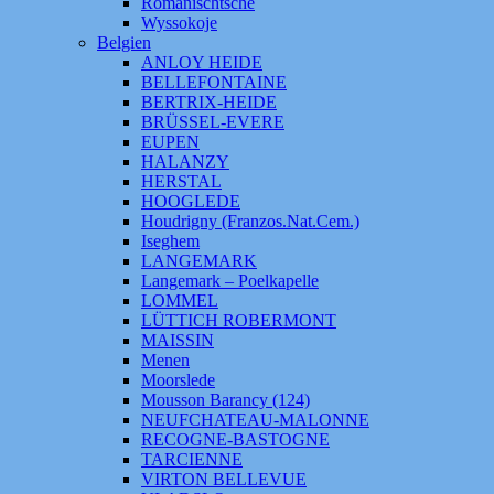
Romanischtsche
Wyssokoje
Belgien
ANLOY HEIDE
BELLEFONTAINE
BERTRIX-HEIDE
BRÜSSEL-EVERE
EUPEN
HALANZY
HERSTAL
HOOGLEDE
Houdrigny (Franzos.Nat.Cem.)
Iseghem
LANGEMARK
Langemark – Poelkapelle
LOMMEL
LÜTTICH ROBERMONT
MAISSIN
Menen
Moorslede
Mousson Barancy (124)
NEUFCHATEAU-MALONNE
RECOGNE-BASTOGNE
TARCIENNE
VIRTON BELLEVUE