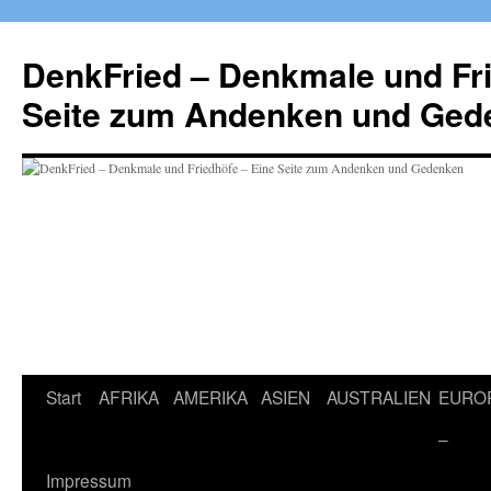
Zum
Inhalt
DenkFried – Denkmale und Fri
springen
Seite zum Andenken und Ged
Start
AFRIKA
AMERIKA
ASIEN
AUSTRALIEN
EURO
–
Impressum