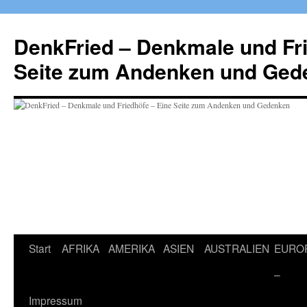
Zum
Inhalt
DenkFried – Denkmale und Fri
springen
Seite zum Andenken und Ged
Start
AFRIKA
AMERIKA
ASIEN
AUSTRALIEN
EURO
–
Impressum