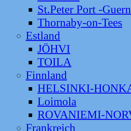
St.Peter Port -Guer
Thornaby-on-Tees
Estland
JÖHVI
TOILA
Finnland
HELSINKI-HON
Loimola
ROVANIEMI-NOR
Frankreich