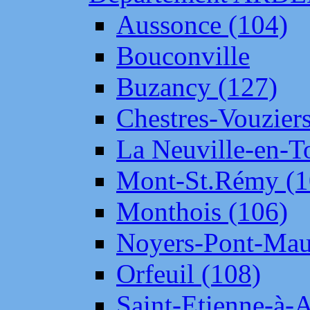
Aussonce (104)
Bouconville
Buzancy (127)
Chestres-Vouziers
La Neuville-en-T
Mont-St.Rémy (1
Monthois (106)
Noyers-Pont-Mau
Orfeuil (108)
Saint-Etienne-à-