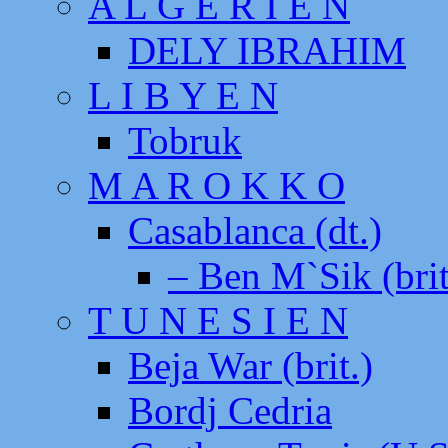
A L G E R I E N
DELY IBRAHIM
L I B Y E N
Tobruk
M A R O K K O
Casablanca (dt.)
– Ben M`Sik (brit
T U N E S I E N
Beja War (brit.)
Bordj Cedria