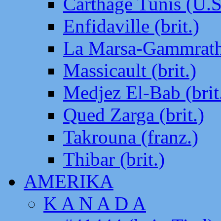
Carthage Tunis (U.S
Enfidaville (brit.)
La Marsa-Gammrath 
Massicault (brit.)
Medjez El-Bab (brit
Qued Zarga (brit.)
Takrouna (franz.)
Thibar (brit.)
AMERIKA
K A N A D A