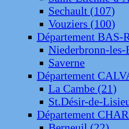
Sechault (107)
Vouziers (100)
Département BAS-
Niederbronn-les-
Saverne
Département CAL
La Cambe (21)
St.Désir-de-Lisie
Département CH
Berneuil (22)