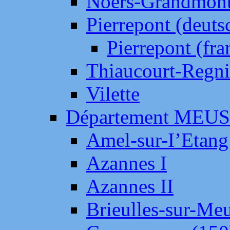
Noers-Grandmon
Pierrepont (deut
Pierrepont (fr
Thiaucourt-Regni
Vilette
Département MEU
Amel-sur-I’Etang
Azannes I
Azannes II
Brieulles-sur-Me