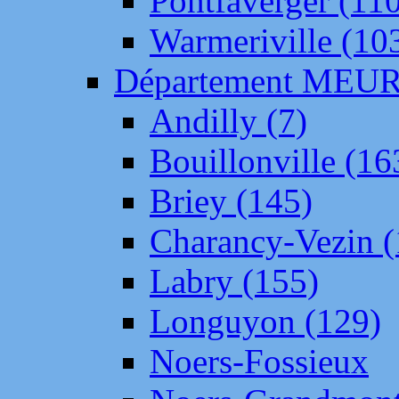
Pontfaverger (11
Warmeriville (10
Département ME
Andilly (7)
Bouillonville (16
Briey (145)
Charancy-Vezin (
Labry (155)
Longuyon (129)
Noers-Fossieux