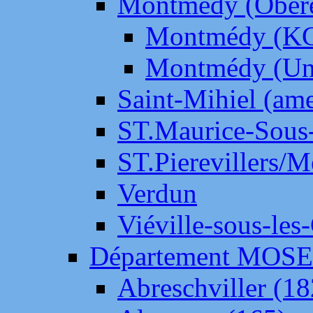
Montmédy (Ober
Montmédy (K
Montmédy (Un
Saint-Mihiel (am
ST.Maurice-Sous-
ST.Pierevillers/
Verdun
Viéville-sous-les
Département MOS
Abreschviller (18