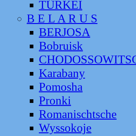
TÜRKEI
B E L A R U S
BERJOSA
Bobruisk
CHODOSSOWITS
Karabany
Pomosha
Pronki
Romanischtsche
Wyssokoje