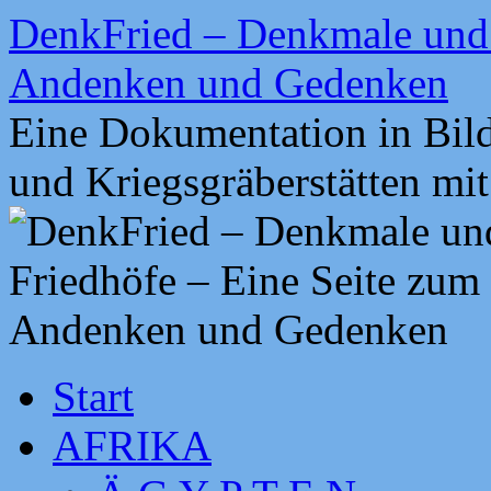
Zum
DenkFried – Denkmale und 
Inhalt
springen
Andenken und Gedenken
Eine Dokumentation in Bil
und Kriegsgräberstätten mi
Start
AFRIKA