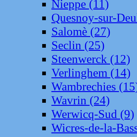
Nieppe (11)
Quesnoy-sur-Deul
Salomè (27)
Seclin (25)
Steenwerck (12)
Verlinghem (14)
Wambrechies (15
Wavrin (24)
Werwicq-Sud (9)
Wicres-de-la-Bass