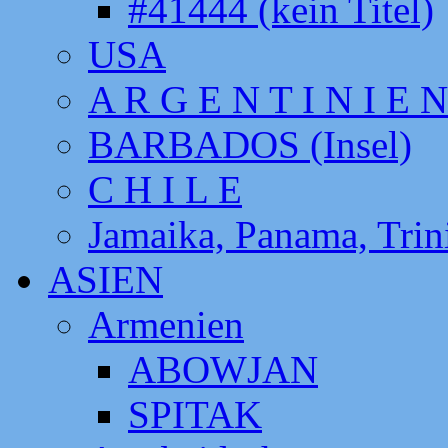
#41444 (kein Titel)
USA
A R G E N T I N I E N
BARBADOS (Insel)
C H I L E
Jamaika, Panama, Tri
ASIEN
Armenien
ABOWJAN
SPITAK