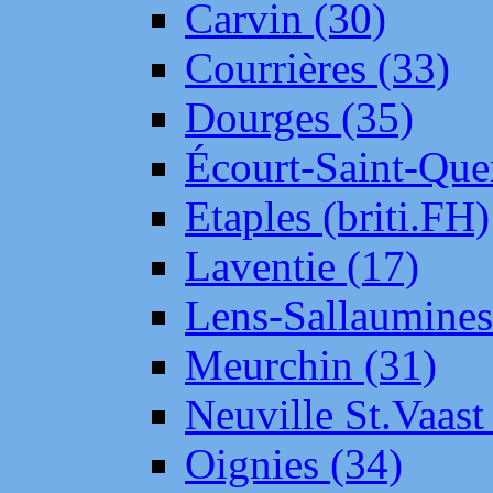
Carvin (30)
Courrières (33)
Dourges (35)
Écourt-Saint-Que
Etaples (briti.FH)
Laventie (17)
Lens-Sallaumine
Meurchin (31)
Neuville St.Vaas
Oignies (34)