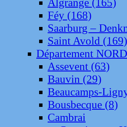
Algrange (165)
Féy (168)
Saarburg – Denk
Saint Avold (169
Département NOR
Assevent (63)
Bauvin (29)
Beaucamps-Ligny
Bousbecque (8)
Cambrai