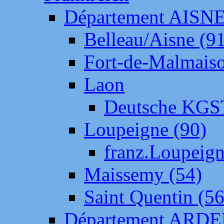
Département AISN
Belleau/Aisne (9
Fort-de-Malmais
Laon
Deutsche KGS
Loupeigne (90)
franz.Loupeig
Maissemy (54)
Saint Quentin (56
Département ARD