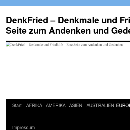
Zum
Inhalt
DenkFried – Denkmale und Fri
springen
Seite zum Andenken und Ged
Start
AFRIKA
AMERIKA
ASIEN
AUSTRALIEN
EURO
–
Impressum