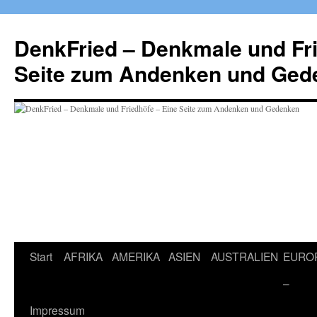
Zum
Inhalt
DenkFried – Denkmale und Fri
springen
Seite zum Andenken und Ged
Start
AFRIKA
AMERIKA
ASIEN
AUSTRALIEN
EURO
–
Impressum