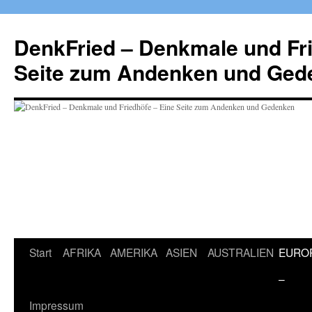
Zum
Inhalt
DenkFried – Denkmale und Fri
springen
Seite zum Andenken und Ged
Start
AFRIKA
AMERIKA
ASIEN
AUSTRALIEN
EURO
–
Impressum