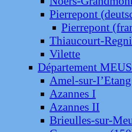
Noers-Grandmon
Pierrepont (deut
Pierrepont (fr
Thiaucourt-Regni
Vilette
Département MEU
Amel-sur-I’Etang
Azannes I
Azannes II
Brieulles-sur-Me