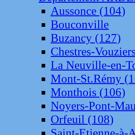
Aussonce (104)
Bouconville
Buzancy (127)
Chestres-Vouziers
La Neuville-en-T
Mont-St.Rémy (1
Monthois (106)
Noyers-Pont-Mau
Orfeuil (108)
Saint-Etienne-à-