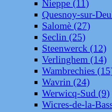
Nieppe (11)
Quesnoy-sur-Deul
Salomè (27)
Seclin (25)
Steenwerck (12)
Verlinghem (14)
Wambrechies (15
Wavrin (24)
Werwicq-Sud (9)
Wicres-de-la-Bass