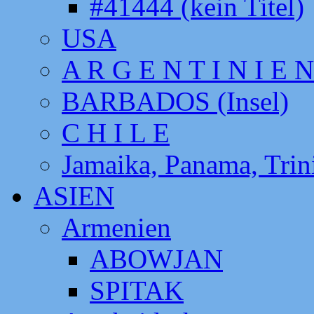
#41444 (kein Titel)
USA
A R G E N T I N I E N
BARBADOS (Insel)
C H I L E
Jamaika, Panama, Tri
ASIEN
Armenien
ABOWJAN
SPITAK