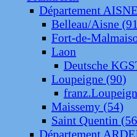
Département AISN
Belleau/Aisne (9
Fort-de-Malmais
Laon
Deutsche KGS
Loupeigne (90)
franz.Loupeig
Maissemy (54)
Saint Quentin (56
Département ARD