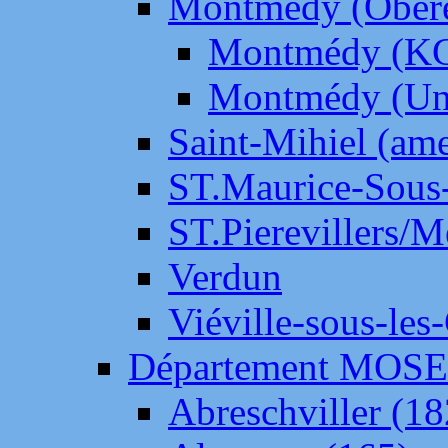
Montmédy (Ober
Montmédy (K
Montmédy (Un
Saint-Mihiel (am
ST.Maurice-Sous-
ST.Pierevillers/
Verdun
Viéville-sous-les
Département MOS
Abreschviller (18