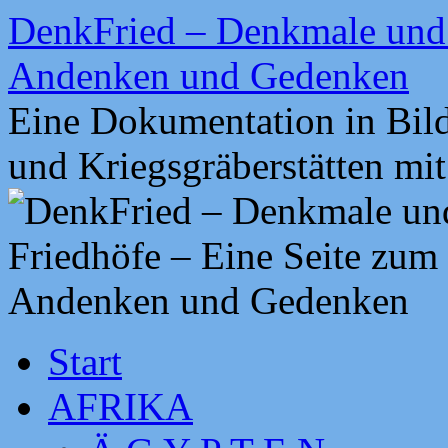
Zum
DenkFried – Denkmale und 
Inhalt
springen
Andenken und Gedenken
Eine Dokumentation in Bil
und Kriegsgräberstätten mi
Start
AFRIKA