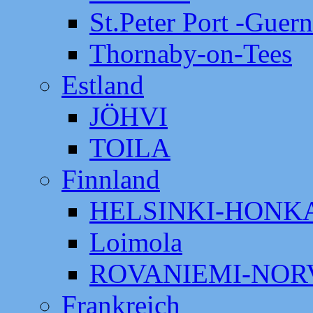
St.Peter Port -Guer
Thornaby-on-Tees
Estland
JÖHVI
TOILA
Finnland
HELSINKI-HON
Loimola
ROVANIEMI-NOR
Frankreich