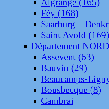
Algrange (165)
Féy (168)
Saarburg – Denk
Saint Avold (169
Département NOR
Assevent (63)
Bauvin (29)
Beaucamps-Ligny
Bousbecque (8)
Cambrai