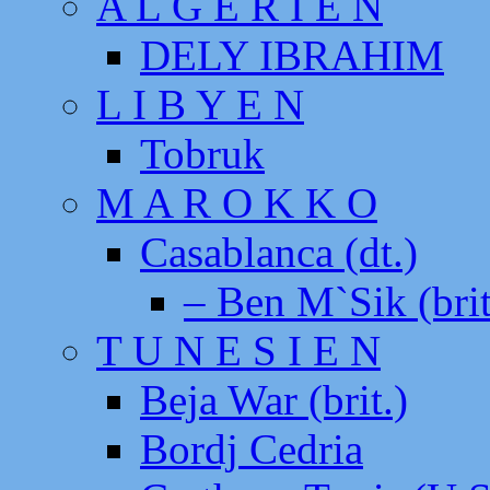
A L G E R I E N
DELY IBRAHIM
L I B Y E N
Tobruk
M A R O K K O
Casablanca (dt.)
– Ben M`Sik (brit
T U N E S I E N
Beja War (brit.)
Bordj Cedria