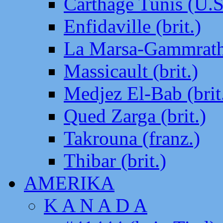
Carthage Tunis (U.S
Enfidaville (brit.)
La Marsa-Gammrath 
Massicault (brit.)
Medjez El-Bab (brit
Qued Zarga (brit.)
Takrouna (franz.)
Thibar (brit.)
AMERIKA
K A N A D A