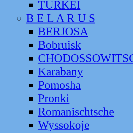
TÜRKEI
B E L A R U S
BERJOSA
Bobruisk
CHODOSSOWITS
Karabany
Pomosha
Pronki
Romanischtsche
Wyssokoje