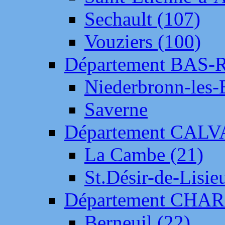
Sechault (107)
Vouziers (100)
Département BAS-
Niederbronn-les-
Saverne
Département CAL
La Cambe (21)
St.Désir-de-Lisie
Département CH
Berneuil (22)