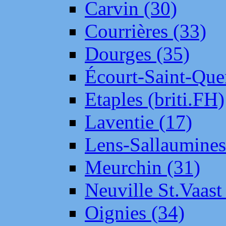
Carvin (30)
Courrières (33)
Dourges (35)
Écourt-Saint-Que
Etaples (briti.FH)
Laventie (17)
Lens-Sallaumine
Meurchin (31)
Neuville St.Vaas
Oignies (34)