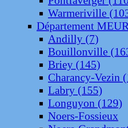
Pontfaverger (11
Warmeriville (10
Département ME
Andilly (7)
Bouillonville (16
Briey (145)
Charancy-Vezin (
Labry (155)
Longuyon (129)
Noers-Fossieux