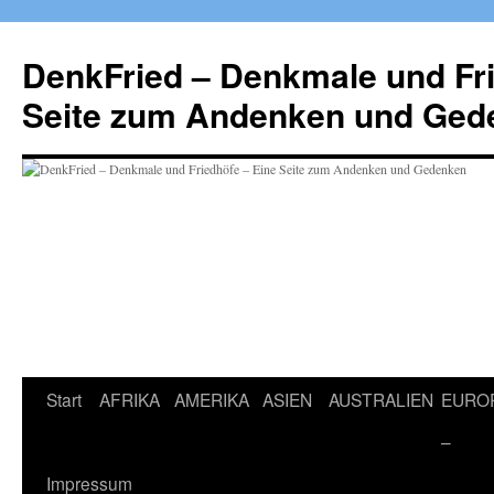
Zum
Inhalt
DenkFried – Denkmale und Fri
springen
Seite zum Andenken und Ged
Start
AFRIKA
AMERIKA
ASIEN
AUSTRALIEN
EURO
–
Impressum