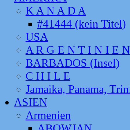
K A N A D A
#41444 (kein Titel)
USA
A R G E N T I N I E N
BARBADOS (Insel)
C H I L E
Jamaika, Panama, Tri
ASIEN
Armenien
ABOWJAN