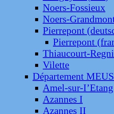
Noers-Fossieux
Noers-Grandmon
Pierrepont (deut
Pierrepont (fr
Thiaucourt-Regni
Vilette
Département MEU
Amel-sur-I’Etang
Azannes I
Azannes II