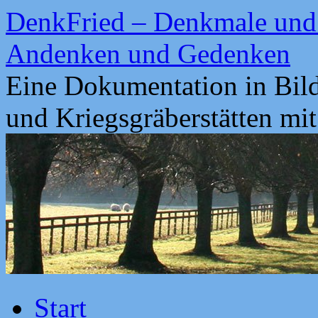
Zum
DenkFried – Denkmale und 
Inhalt
springen
Andenken und Gedenken
Eine Dokumentation in Bil
und Kriegsgräberstätten mi
Start