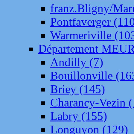
franz.Bligny/Mar
Pontfaverger (11
Warmeriville (10
Département ME
Andilly (7)
Bouillonville (16
Briey (145)
Charancy-Vezin (
Labry (155)
Longuyon (129)