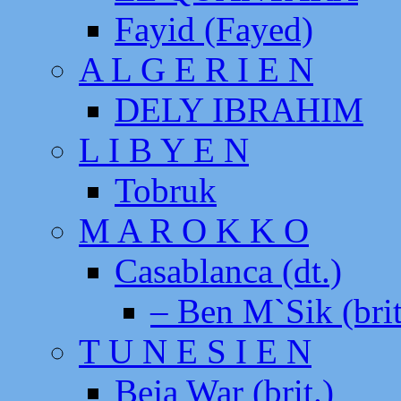
Fayid (Fayed)
A L G E R I E N
DELY IBRAHIM
L I B Y E N
Tobruk
M A R O K K O
Casablanca (dt.)
– Ben M`Sik (brit
T U N E S I E N
Beja War (brit.)