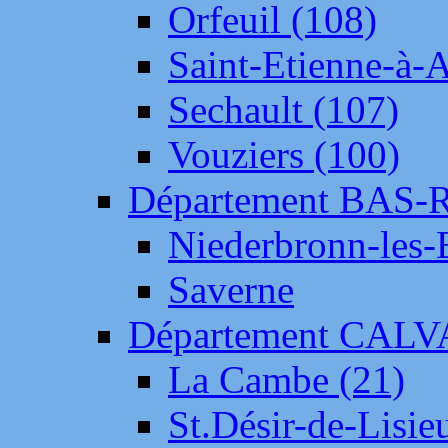
Orfeuil (108)
Saint-Etienne-à-
Sechault (107)
Vouziers (100)
Département BAS-
Niederbronn-les-
Saverne
Département CAL
La Cambe (21)
St.Désir-de-Lisie