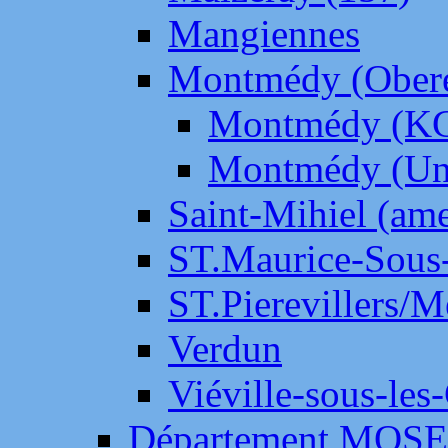
Mangiennes
Montmédy (Ober
Montmédy (K
Montmédy (Un
Saint-Mihiel (am
ST.Maurice-Sous-
ST.Pierevillers/
Verdun
Viéville-sous-les
Département MOS