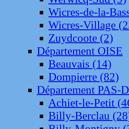
Wicres-de-la-Bass
Wicres-Village (2
Zuydcoote (2)
Département OISE
Beauvais (14)
Dompierre (82)
Département PAS-
Achiet-le-Petit (4
Billy-Berclau (28
Billy-Montigny (