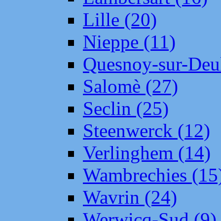
Lille (20)
Nieppe (11)
Quesnoy-sur-Deul
Salomè (27)
Seclin (25)
Steenwerck (12)
Verlinghem (14)
Wambrechies (15
Wavrin (24)
Werwicq-Sud (9)