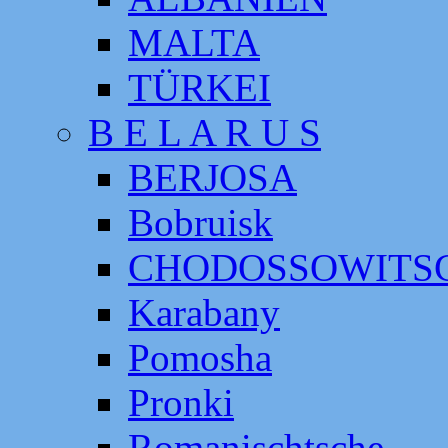
MALTA
TÜRKEI
B E L A R U S
BERJOSA
Bobruisk
CHODOSSOWITS
Karabany
Pomosha
Pronki
Romanischtsche