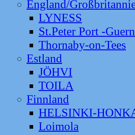
England/Großbritanni
LYNESS
St.Peter Port -Guer
Thornaby-on-Tees
Estland
JÖHVI
TOILA
Finnland
HELSINKI-HON
Loimola