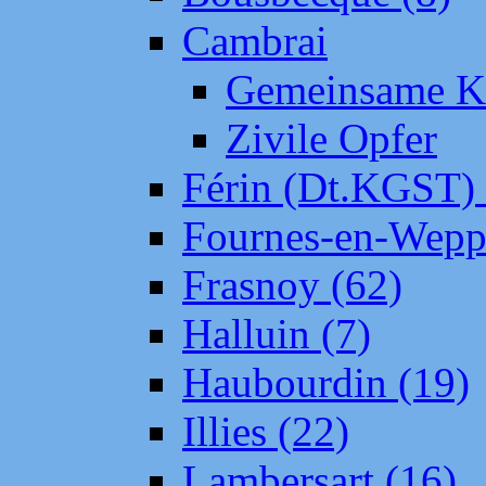
Cambrai
Gemeinsame Kr
Zivile Opfer
Férin (Dt.KGST)
Fournes-en-Wepp
Frasnoy (62)
Halluin (7)
Haubourdin (19)
Illies (22)
Lambersart (16)