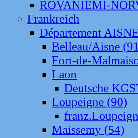
ROVANIEMI-NOR
Frankreich
Département AISN
Belleau/Aisne (9
Fort-de-Malmais
Laon
Deutsche KGS
Loupeigne (90)
franz.Loupeig
Maissemy (54)