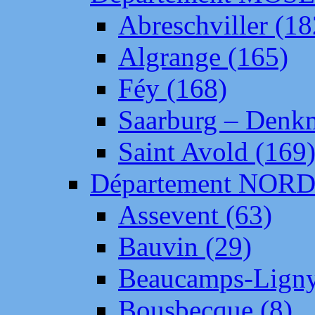
Abreschviller (18
Algrange (165)
Féy (168)
Saarburg – Denk
Saint Avold (169
Département NOR
Assevent (63)
Bauvin (29)
Beaucamps-Ligny
Bousbecque (8)