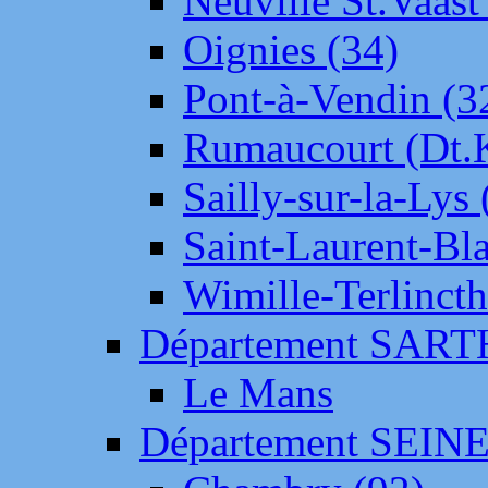
Neuville St.Vaas
Oignies (34)
Pont-à-Vendin (3
Rumaucourt (Dt
Sailly-sur-la-Lys 
Saint-Laurent-Bl
Wimille-Terlincth
Département SAR
Le Mans
Département SEIN