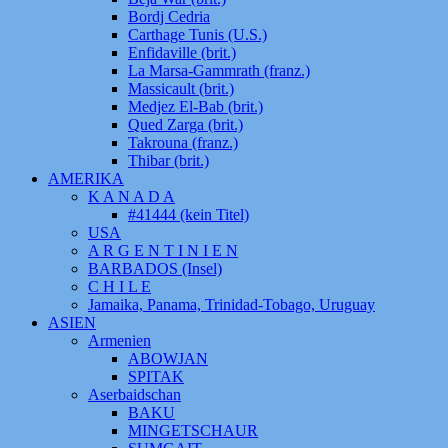
Bordj Cedria
Carthage Tunis (U.S.)
Enfidaville (brit.)
La Marsa-Gammrath (franz.)
Massicault (brit.)
Medjez El-Bab (brit.)
Qued Zarga (brit.)
Takrouna (franz.)
Thibar (brit.)
AMERIKA
K A N A D A
#41444 (kein Titel)
USA
A R G E N T I N I E N
BARBADOS (Insel)
C H I L E
Jamaika, Panama, Trinidad-Tobago, Uruguay
ASIEN
Armenien
ABOWJAN
SPITAK
Aserbaidschan
BAKU
MINGETSCHAUR