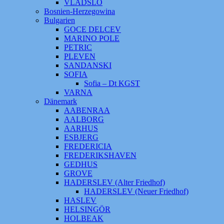
VLADSLO
Bosnien-Herzegowina
Bulgarien
GOCE DELCEV
MARINO POLE
PETRIC
PLEVEN
SANDANSKI
SOFIA
Sofia – Dt KGST
VARNA
Dänemark
AABENRAA
AALBORG
AARHUS
ESBJERG
FREDERICIA
FREDERIKSHAVEN
GEDHUS
GROVE
HADERSLEV (Alter Friedhof)
HADERSLEV (Neuer Friedhof)
HASLEV
HELSINGÖR
HOLBEAK