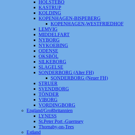
HOLSTEBO
KASTRUP
KOLDING
KOPENHAGEN-BISPEBERG
KOPENHAGEN-WESTFRIEDHOF
LEMVIG
MIDDELFART
NYBORG
NYKOEBING
ODENSE
OKSBÖL
SILKEBORG
SLAGELSE
SONDERBORG (Alter FH)
SONDERBORG (Neuer FH)
STRUER
SVENDBORG
TÖNDER
VIBORG
VORDINGBORG
England/Großbritannien
LYNESS
St.Peter Port -Guernsey
Thornaby-on-Tees
Estland