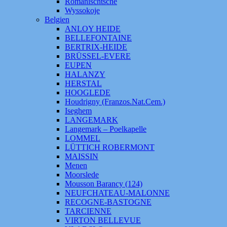
Romanischtsche
Wyssokoje
Belgien
ANLOY HEIDE
BELLEFONTAINE
BERTRIX-HEIDE
BRÜSSEL-EVERE
EUPEN
HALANZY
HERSTAL
HOOGLEDE
Houdrigny (Franzos.Nat.Cem.)
Iseghem
LANGEMARK
Langemark – Poelkapelle
LOMMEL
LÜTTICH ROBERMONT
MAISSIN
Menen
Moorslede
Mousson Barancy (124)
NEUFCHATEAU-MALONNE
RECOGNE-BASTOGNE
TARCIENNE
VIRTON BELLEVUE