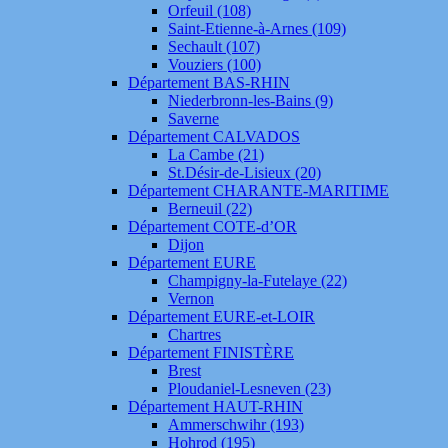
Orfeuil (108)
Saint-Etienne-à-Arnes (109)
Sechault (107)
Vouziers (100)
Département BAS-RHIN
Niederbronn-les-Bains (9)
Saverne
Département CALVADOS
La Cambe (21)
St.Désir-de-Lisieux (20)
Département CHARANTE-MARITIME
Berneuil (22)
Département COTE-d’OR
Dijon
Département EURE
Champigny-la-Futelaye (22)
Vernon
Département EURE-et-LOIR
Chartres
Département FINISTÈRE
Brest
Ploudaniel-Lesneven (23)
Département HAUT-RHIN
Ammerschwihr (193)
Hohrod (195)