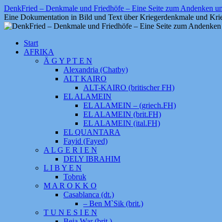
Zum
DenkFried – Denkmale und Friedhöfe – Eine Seite zum Andenken 
Inhalt
Eine Dokumentation in Bild und Text über Kriegerdenkmale und Krie
springen
Start
AFRIKA
Ä G Y P T E N
Alexandria (Chatby)
ALT KAIRO
ALT-KAIRO (britischer FH)
EL ALAMEIN
EL ALAMEIN – (griech.FH)
EL ALAMEIN (brit.FH)
EL ALAMEIN (ital.FH)
EL QUANTARA
Fayid (Fayed)
A L G E R I E N
DELY IBRAHIM
L I B Y E N
Tobruk
M A R O K K O
Casablanca (dt.)
– Ben M`Sik (brit.)
T U N E S I E N
Beja War (brit.)