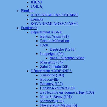
JÖHVI
TOILA
Finnland
HELSINKI-HONKANUMMI
Loimola
ROVANIEMI-NORVAJÄRVI
Frankreich
Département AISNE
Belleau/Aisne (91)
Fort-de-Malmaison
Laon
Deutsche KGST
Loupeigne (90)
franz.Loupeigne/Aisne
Maissemy (54)
Saint Quentin (56)
Département ARDENNES
Aussonce (104)
Bouconville
Buzancy (127)
Chestres-Vouziers (99)
La Neuville-en-Tourne-à-Fuy (105)
Mont-St.Rémy (101)
Monthois (106)
Noyers-Pont-Maugis (6)