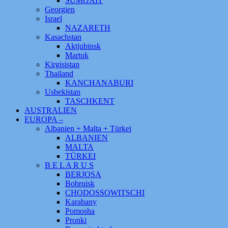
SUMGAIT
Georgien
Israel
NAZARETH
Kasachstan
Aktjubinsk
Martuk
Kirgisistan
Thailand
KANCHANABURI
Usbekistan
TASCHKENT
AUSTRALIEN
EUROPA –
Albanien + Malta + Türkei
ALBANIEN
MALTA
TÜRKEI
B E L A R U S
BERJOSA
Bobruisk
CHODOSSOWITSCHI
Karabany
Pomosha
Pronki