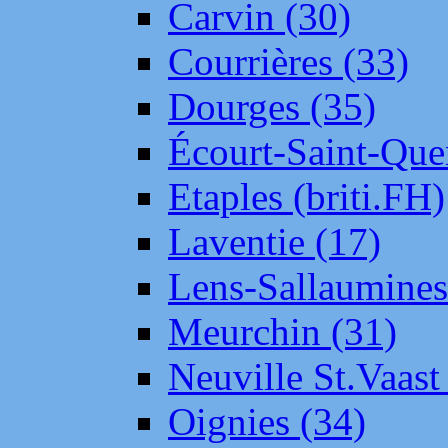
Carvin (30)
Courrières (33)
Dourges (35)
Écourt-Saint-Que
Etaples (briti.FH)
Laventie (17)
Lens-Sallaumine
Meurchin (31)
Neuville St.Vaas
Oignies (34)