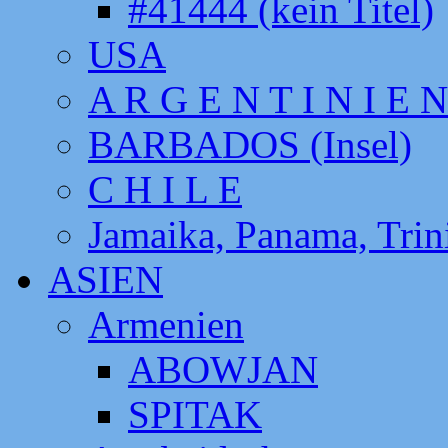
#41444 (kein Titel)
USA
A R G E N T I N I E N
BARBADOS (Insel)
C H I L E
Jamaika, Panama, Tri
ASIEN
Armenien
ABOWJAN
SPITAK