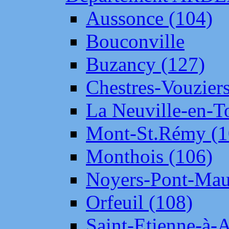
Aussonce (104)
Bouconville
Buzancy (127)
Chestres-Vouziers
La Neuville-en-T
Mont-St.Rémy (1
Monthois (106)
Noyers-Pont-Mau
Orfeuil (108)
Saint-Etienne-à-