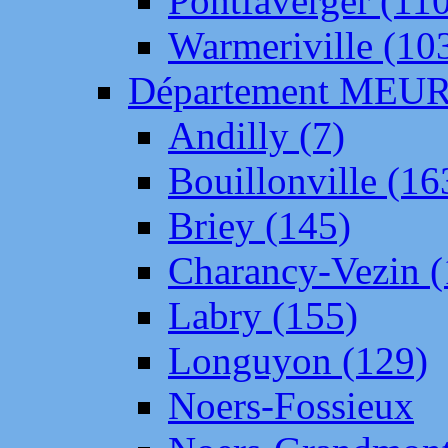
Pontfaverger (11
Warmeriville (10
Département ME
Andilly (7)
Bouillonville (16
Briey (145)
Charancy-Vezin (
Labry (155)
Longuyon (129)
Noers-Fossieux