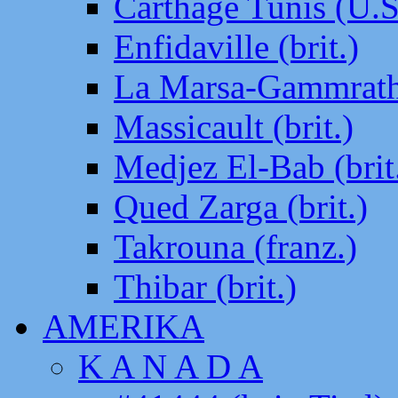
Carthage Tunis (U.S
Enfidaville (brit.)
La Marsa-Gammrath 
Massicault (brit.)
Medjez El-Bab (brit
Qued Zarga (brit.)
Takrouna (franz.)
Thibar (brit.)
AMERIKA
K A N A D A