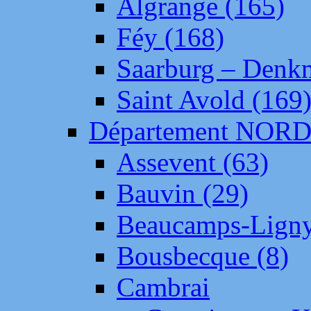
Algrange (165)
Féy (168)
Saarburg – Denk
Saint Avold (169
Département NOR
Assevent (63)
Bauvin (29)
Beaucamps-Ligny
Bousbecque (8)
Cambrai