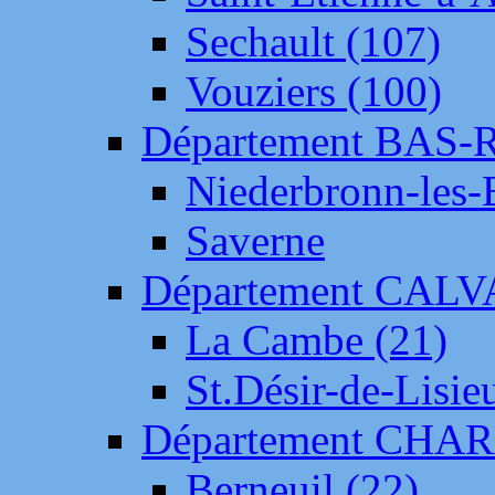
Sechault (107)
Vouziers (100)
Département BAS-
Niederbronn-les-
Saverne
Département CAL
La Cambe (21)
St.Désir-de-Lisie
Département CH
Berneuil (22)