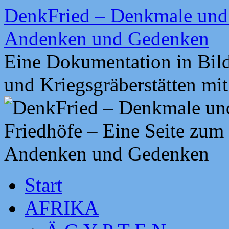
Zum
DenkFried – Denkmale und 
Inhalt
springen
Andenken und Gedenken
Eine Dokumentation in Bil
und Kriegsgräberstätten mi
Start
AFRIKA