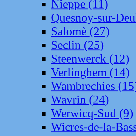
Nieppe (11)
Quesnoy-sur-Deul
Salomè (27)
Seclin (25)
Steenwerck (12)
Verlinghem (14)
Wambrechies (15
Wavrin (24)
Werwicq-Sud (9)
Wicres-de-la-Bass