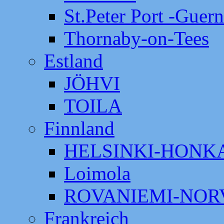
St.Peter Port -Guer
Thornaby-on-Tees
Estland
JÖHVI
TOILA
Finnland
HELSINKI-HON
Loimola
ROVANIEMI-NOR
Frankreich