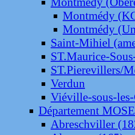
Montmédy (Ober
Montmédy (K
Montmédy (Un
Saint-Mihiel (am
ST.Maurice-Sous-
ST.Pierevillers/
Verdun
Viéville-sous-les
Département MOS
Abreschviller (18