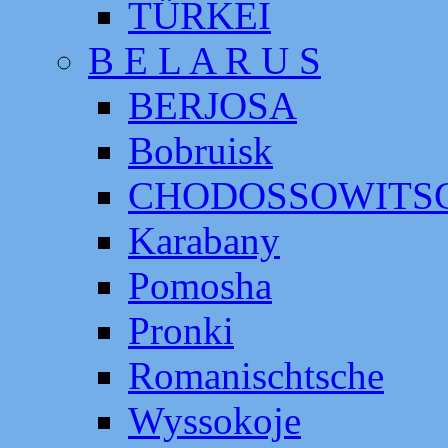
TÜRKEI
B E L A R U S
BERJOSA
Bobruisk
CHODOSSOWITS
Karabany
Pomosha
Pronki
Romanischtsche
Wyssokoje