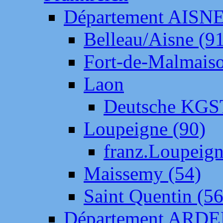
Département AISN
Belleau/Aisne (9
Fort-de-Malmais
Laon
Deutsche KGS
Loupeigne (90)
franz.Loupeig
Maissemy (54)
Saint Quentin (56
Département ARD