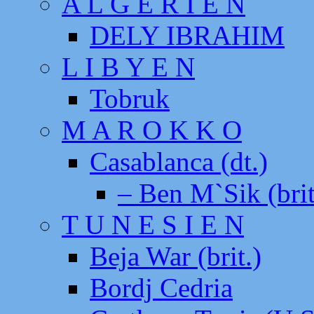
A L G E R I E N
DELY IBRAHIM
L I B Y E N
Tobruk
M A R O K K O
Casablanca (dt.)
– Ben M`Sik (brit
T U N E S I E N
Beja War (brit.)
Bordj Cedria