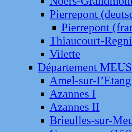
Noers-Grandmon
Pierrepont (deut
Pierrepont (fr
Thiaucourt-Regni
Vilette
Département MEU
Amel-sur-I’Etang
Azannes I
Azannes II
Brieulles-sur-Me