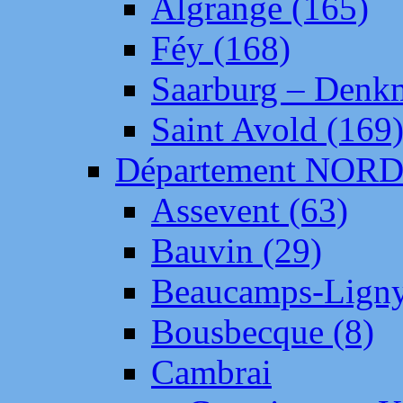
Algrange (165)
Féy (168)
Saarburg – Denk
Saint Avold (169
Département NOR
Assevent (63)
Bauvin (29)
Beaucamps-Ligny
Bousbecque (8)
Cambrai