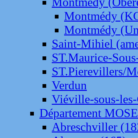
Montmédy (Ober
Montmédy (K
Montmédy (Un
Saint-Mihiel (am
ST.Maurice-Sous-
ST.Pierevillers/
Verdun
Viéville-sous-les
Département MOS
Abreschviller (18