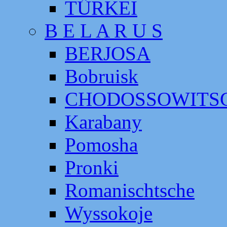
TÜRKEI
B E L A R U S
BERJOSA
Bobruisk
CHODOSSOWITS
Karabany
Pomosha
Pronki
Romanischtsche
Wyssokoje