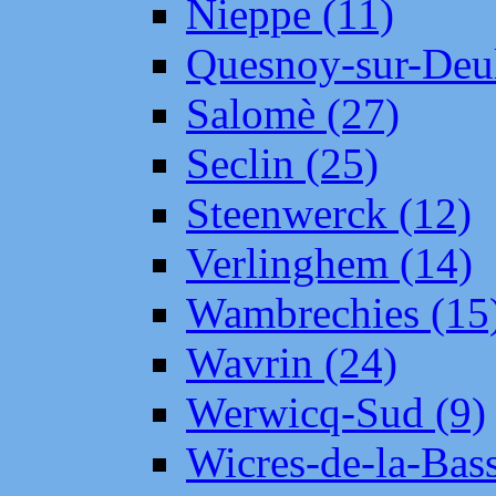
Nieppe (11)
Quesnoy-sur-Deul
Salomè (27)
Seclin (25)
Steenwerck (12)
Verlinghem (14)
Wambrechies (15
Wavrin (24)
Werwicq-Sud (9)
Wicres-de-la-Bass