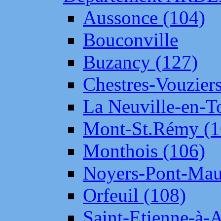
Aussonce (104)
Bouconville
Buzancy (127)
Chestres-Vouziers
La Neuville-en-T
Mont-St.Rémy (1
Monthois (106)
Noyers-Pont-Mau
Orfeuil (108)
Saint-Etienne-à-