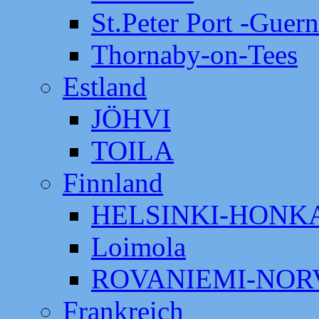
St.Peter Port -Guer
Thornaby-on-Tees
Estland
JÖHVI
TOILA
Finnland
HELSINKI-HON
Loimola
ROVANIEMI-NOR
Frankreich