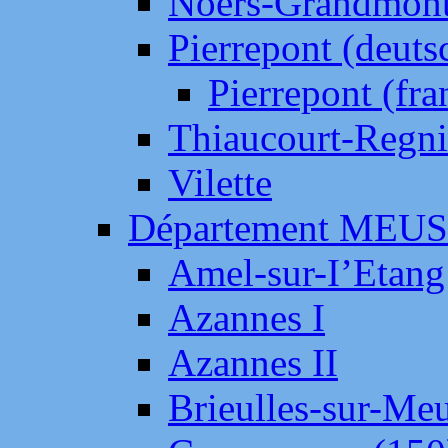
Noers-Grandmon
Pierrepont (deut
Pierrepont (fr
Thiaucourt-Regni
Vilette
Département MEU
Amel-sur-I’Etang
Azannes I
Azannes II
Brieulles-sur-Me