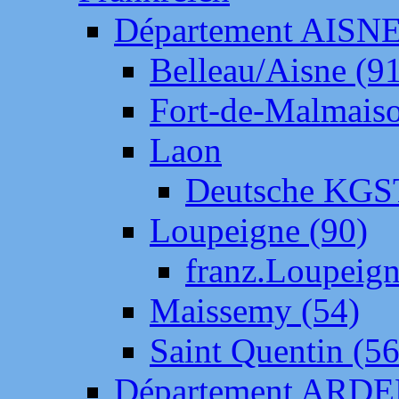
Département AISN
Belleau/Aisne (9
Fort-de-Malmais
Laon
Deutsche KGS
Loupeigne (90)
franz.Loupeig
Maissemy (54)
Saint Quentin (56
Département ARD