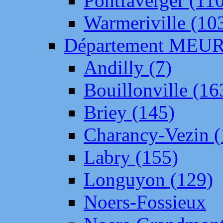
Pontfaverger (11
Warmeriville (10
Département ME
Andilly (7)
Bouillonville (16
Briey (145)
Charancy-Vezin (
Labry (155)
Longuyon (129)
Noers-Fossieux