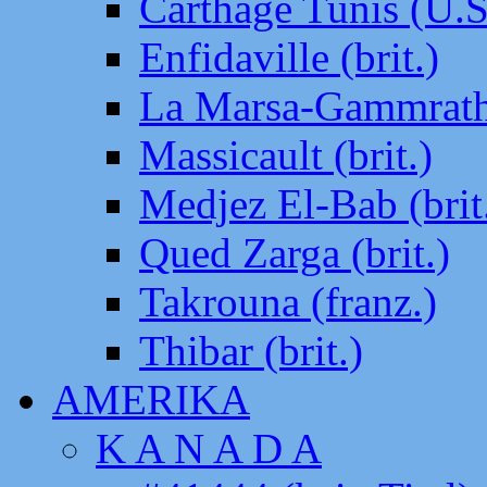
Carthage Tunis (U.S
Enfidaville (brit.)
La Marsa-Gammrath 
Massicault (brit.)
Medjez El-Bab (brit
Qued Zarga (brit.)
Takrouna (franz.)
Thibar (brit.)
AMERIKA
K A N A D A