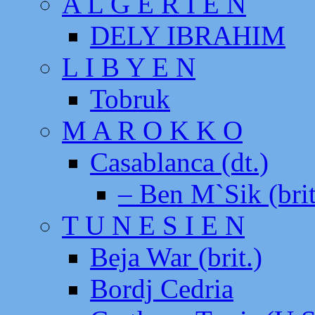
A L G E R I E N
DELY IBRAHIM
L I B Y E N
Tobruk
M A R O K K O
Casablanca (dt.)
– Ben M`Sik (brit
T U N E S I E N
Beja War (brit.)
Bordj Cedria