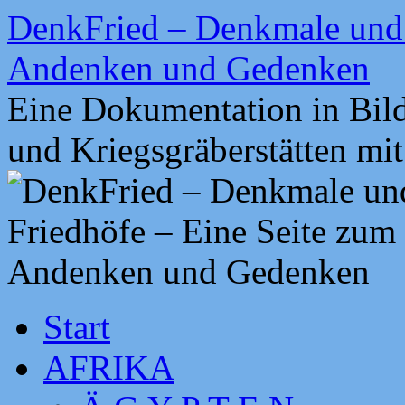
Zum
DenkFried – Denkmale und 
Inhalt
springen
Andenken und Gedenken
Eine Dokumentation in Bil
und Kriegsgräberstätten mi
Start
AFRIKA