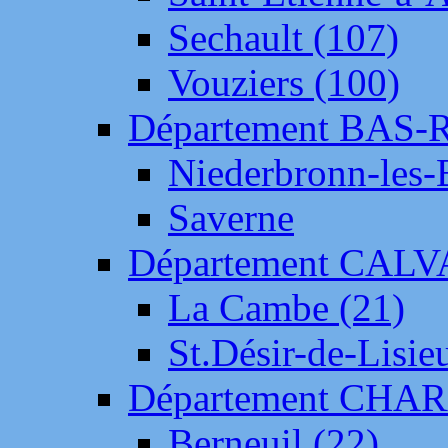
Sechault (107)
Vouziers (100)
Département BAS-
Niederbronn-les-
Saverne
Département CAL
La Cambe (21)
St.Désir-de-Lisie
Département CH
Berneuil (22)