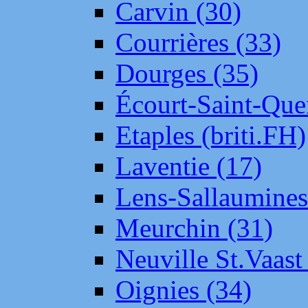
Carvin (30)
Courrières (33)
Dourges (35)
Écourt-Saint-Que
Etaples (briti.FH)
Laventie (17)
Lens-Sallaumine
Meurchin (31)
Neuville St.Vaas
Oignies (34)