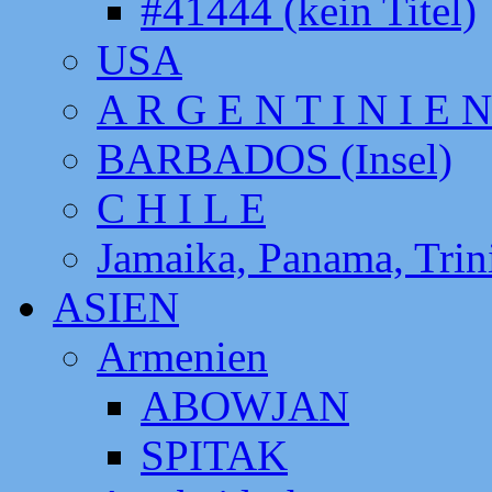
#41444 (kein Titel)
USA
A R G E N T I N I E N
BARBADOS (Insel)
C H I L E
Jamaika, Panama, Tri
ASIEN
Armenien
ABOWJAN
SPITAK