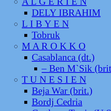
A L G E R I E N
DELY IBRAHIM
L I B Y E N
Tobruk
M A R O K K O
Casablanca (dt.)
– Ben M`Sik (brit
T U N E S I E N
Beja War (brit.)
Bordj Cedria