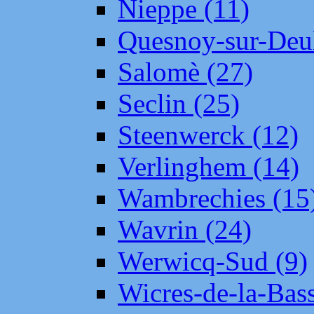
Nieppe (11)
Quesnoy-sur-Deul
Salomè (27)
Seclin (25)
Steenwerck (12)
Verlinghem (14)
Wambrechies (15
Wavrin (24)
Werwicq-Sud (9)
Wicres-de-la-Bass