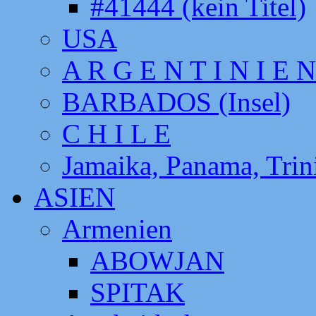
#41444 (kein Titel)
USA
A R G E N T I N I E N
BARBADOS (Insel)
C H I L E
Jamaika, Panama, Tri
ASIEN
Armenien
ABOWJAN
SPITAK