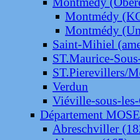
Montmédy (Ober
Montmédy (K
Montmédy (Un
Saint-Mihiel (am
ST.Maurice-Sous-
ST.Pierevillers/
Verdun
Viéville-sous-les
Département MOS
Abreschviller (18