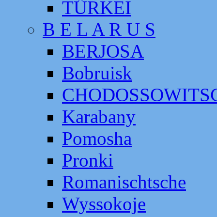
TÜRKEI
B E L A R U S
BERJOSA
Bobruisk
CHODOSSOWITS
Karabany
Pomosha
Pronki
Romanischtsche
Wyssokoje