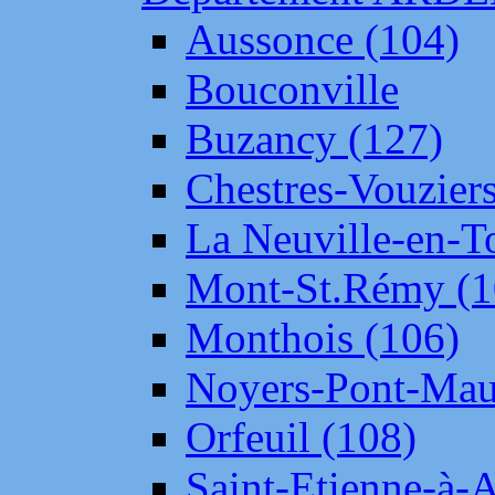
Aussonce (104)
Bouconville
Buzancy (127)
Chestres-Vouziers
La Neuville-en-T
Mont-St.Rémy (1
Monthois (106)
Noyers-Pont-Mau
Orfeuil (108)
Saint-Etienne-à-