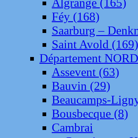
Algrange (165)
Féy (168)
Saarburg – Denk
Saint Avold (169
Département NOR
Assevent (63)
Bauvin (29)
Beaucamps-Ligny
Bousbecque (8)
Cambrai