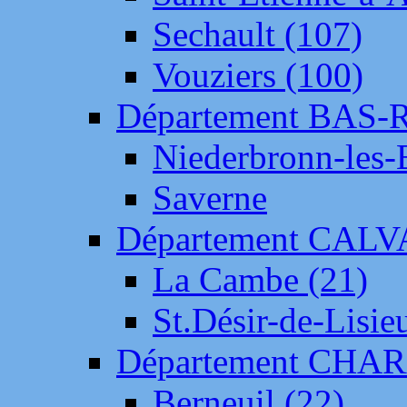
Sechault (107)
Vouziers (100)
Département BAS-
Niederbronn-les-
Saverne
Département CAL
La Cambe (21)
St.Désir-de-Lisie
Département CH
Berneuil (22)