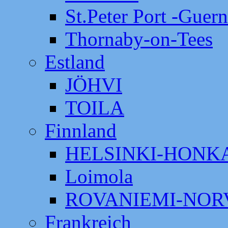
St.Peter Port -Guer
Thornaby-on-Tees
Estland
JÖHVI
TOILA
Finnland
HELSINKI-HON
Loimola
ROVANIEMI-NOR
Frankreich