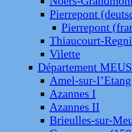
Noers-Grandmon
Pierrepont (deut
Pierrepont (fr
Thiaucourt-Regni
Vilette
Département MEU
Amel-sur-I’Etang
Azannes I
Azannes II
Brieulles-sur-Me