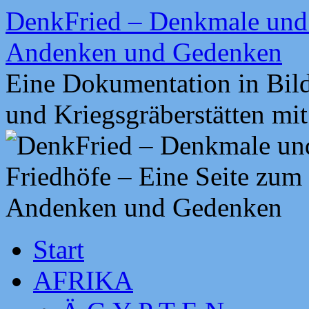
Zum
DenkFried – Denkmale und 
Inhalt
springen
Andenken und Gedenken
Eine Dokumentation in Bil
und Kriegsgräberstätten mi
Start
AFRIKA