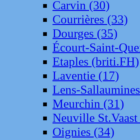
Carvin (30)
Courrières (33)
Dourges (35)
Écourt-Saint-Que
Etaples (briti.FH)
Laventie (17)
Lens-Sallaumine
Meurchin (31)
Neuville St.Vaas
Oignies (34)