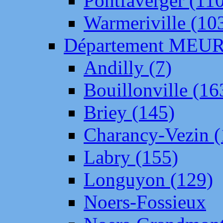
Pontfaverger (11
Warmeriville (10
Département ME
Andilly (7)
Bouillonville (16
Briey (145)
Charancy-Vezin (
Labry (155)
Longuyon (129)
Noers-Fossieux