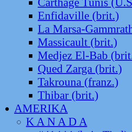
Carthage Tunis (U.S
Enfidaville (brit.)
La Marsa-Gammrath 
Massicault (brit.)
Medjez El-Bab (brit
Qued Zarga (brit.)
Takrouna (franz.)
Thibar (brit.)
AMERIKA
K A N A D A