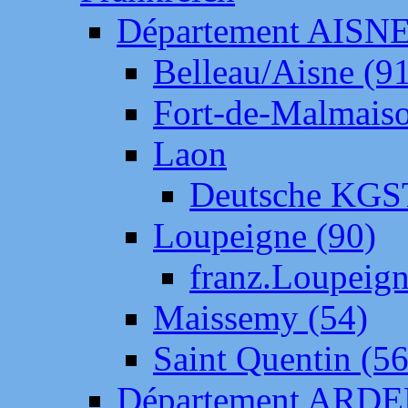
Département AISN
Belleau/Aisne (9
Fort-de-Malmais
Laon
Deutsche KGS
Loupeigne (90)
franz.Loupeig
Maissemy (54)
Saint Quentin (56
Département ARD